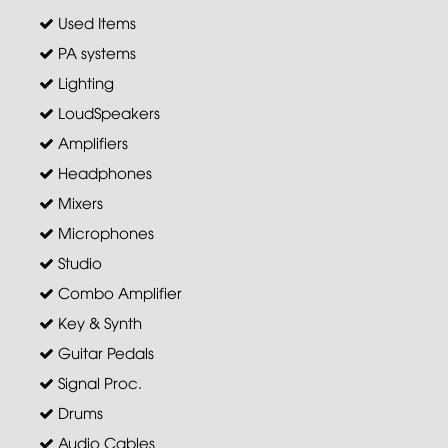
Used Items
PA systems
Lighting
LoudSpeakers
Amplifiers
Headphones
Mixers
Microphones
Studio
Combo Amplifier
Key & Synth
Guitar Pedals
Signal Proc.
Drums
Audio Cables