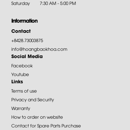
Saturday
7:30 AM - 5:00 PM
Information
Contact
+8428.73003875
info@hoangbaokhoa.com
Social Media
Facebook
Youtube
Links
Terms of use
Privacy and Security
Warranty
How to order on website
Contact for Spare Parts Purchase