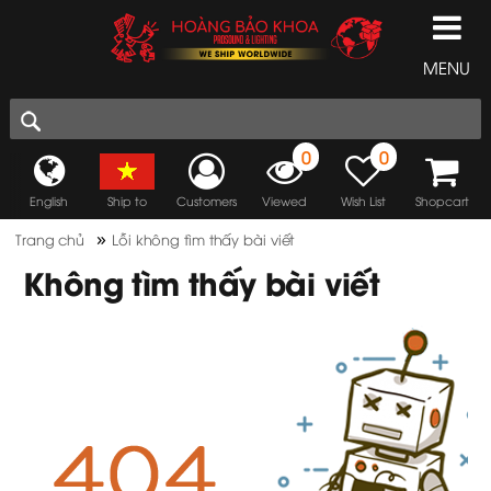
MENU
0
0
English
Ship to
Customers
Viewed
Wish List
Shopcart
»
Trang chủ
Lỗi không tìm thấy bài viết
Không tìm thấy bài viết