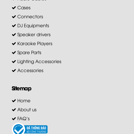
Cases
Connectors
DJ Equipments
Speaker drivers
Karaoke Players
Spare Parts
Lighting Accessories
Accessories
Sitemap
Home
About us
FAQ's