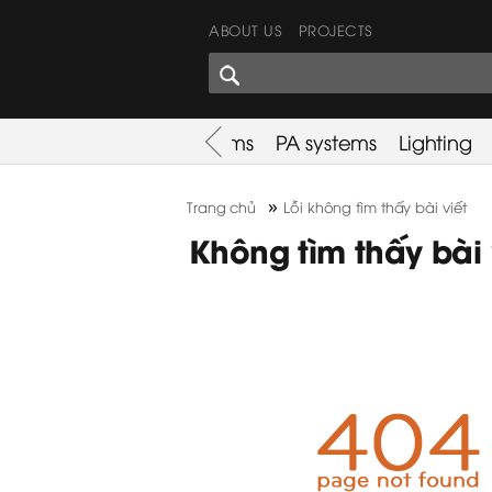
ABOUT US
PROJECTS
SHARES CORNER
es
Promotion
Used Items
PA systems
Lighting
»
Trang chủ
Lỗi không tìm thấy bài viết
Không tìm thấy bài 