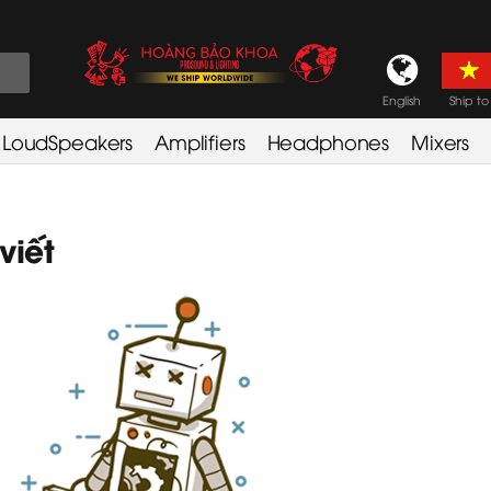
English
Ship to
LoudSpeakers
Amplifiers
Headphones
Mixers
viết