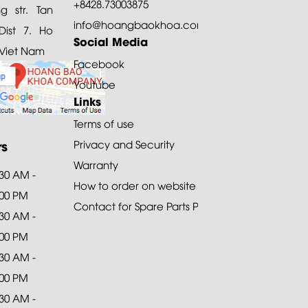
+8428.73003875
 str. Tan
info@hoangbaokhoa.com
ist 7. Ho
Social Media
 Viet Nam
Facebook
Youtube
Links
Terms of use
rs
Privacy and Security
Warranty
:30 AM -
How to order on website
:00 PM
Contact for Spare Parts Purchase
:30 AM -
:00 PM
:30 AM -
:00 PM
:30 AM -