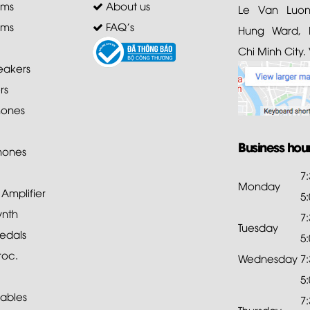
ems
About us
Le Van Luong
ems
FAQ's
Hung Ward, D
Chi Minh City.
akers
rs
ones
Business hou
hones
7
Monday
mplifier
5
ynth
7
Tuesday
edals
5
roc.
Wednesday
7
5
ables
7