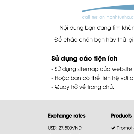
Nội dung bạn đang tìm không
Để chắc chắn bạn hãy thử lại
Sử dụng các tiện ích
- Sử dụng
sitemap
của website
- Hoặc bạn có thể
liên hệ
với c
- Quay trở về
trang chủ
.
Exchange rates
Products
USD: 27,500VND
Promoti