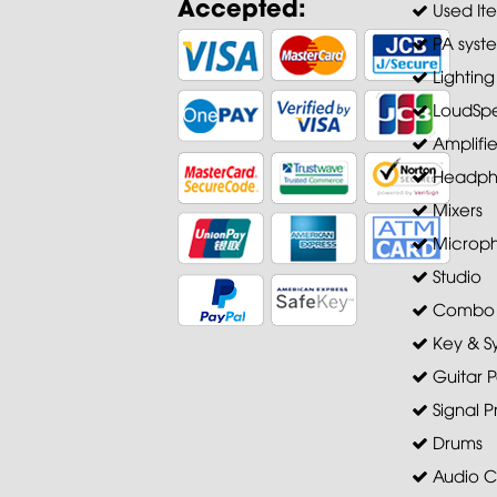
Accepted:
Used It
PA syst
Lighting
LoudSpe
Amplifie
Headph
Mixers
Microp
Studio
Combo A
Key & S
Guitar P
Signal P
Drums
Audio C