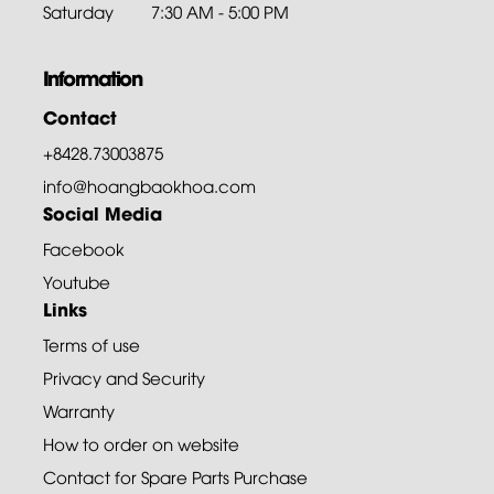
Saturday
7:30 AM - 5:00 PM
Information
Contact
+8428.73003875
info@hoangbaokhoa.com
Social Media
Facebook
Youtube
Links
Terms of use
Privacy and Security
Warranty
How to order on website
Contact for Spare Parts Purchase