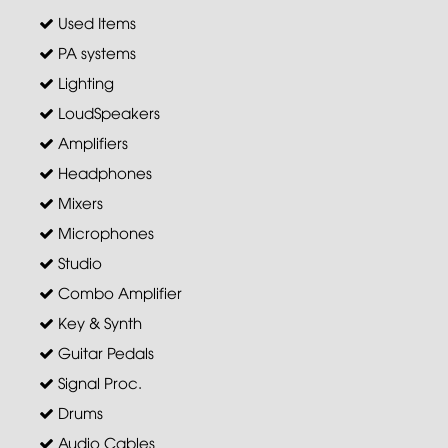
Used Items
PA systems
Lighting
LoudSpeakers
Amplifiers
Headphones
Mixers
Microphones
Studio
Combo Amplifier
Key & Synth
Guitar Pedals
Signal Proc.
Drums
Audio Cables