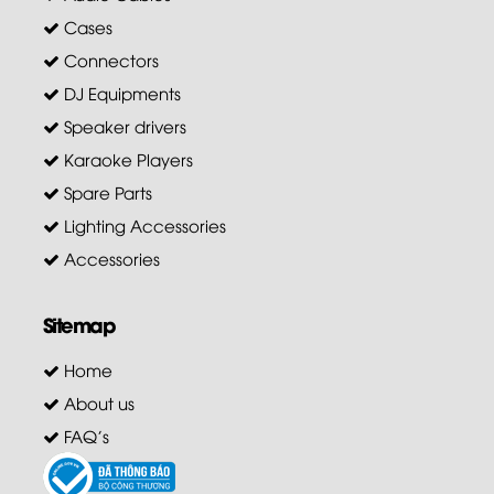
Cases
Connectors
DJ Equipments
Speaker drivers
Karaoke Players
Spare Parts
Lighting Accessories
Accessories
Sitemap
Home
About us
FAQ's