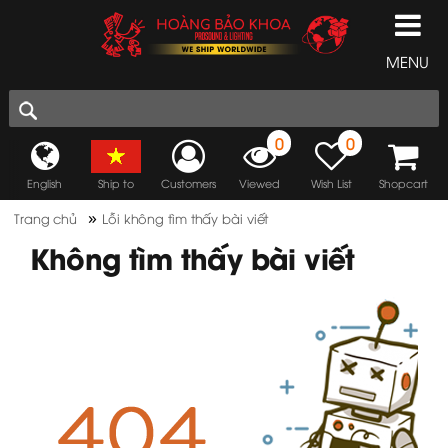
MENU
0
0
English
Ship to
Customers
Viewed
Wish List
Shopcart
»
Trang chủ
Lỗi không tìm thấy bài viết
Không tìm thấy bài viết