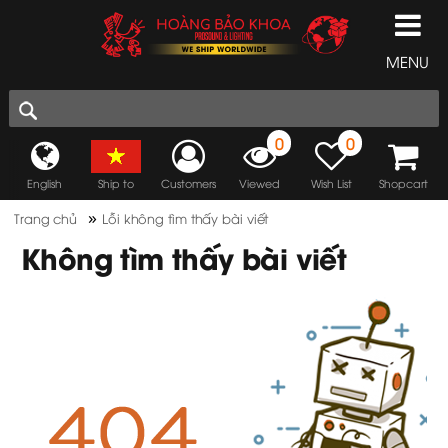
MENU
0
0
English
Ship to
Customers
Viewed
Wish List
Shopcart
»
Trang chủ
Lỗi không tìm thấy bài viết
Không tìm thấy bài viết