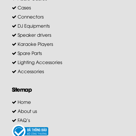
Cases
Connectors
DJ Equipments
Speaker drivers
Karaoke Players
Spare Parts
Lighting Accessories
Accessories
Sitemap
Home
About us
FAQ's