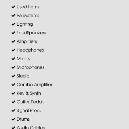
Used Items
PA systems
Lighting
LoudSpeakers
Amplifiers
Headphones
Mixers
Microphones
Studio
Combo Amplifier
Key & Synth
Guitar Pedals
Signal Proc.
Drums
Audio Cables