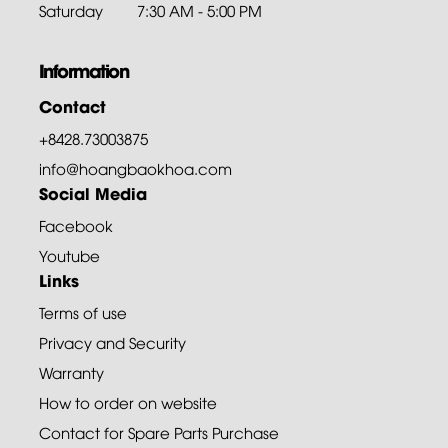
Saturday
7:30 AM - 5:00 PM
Information
Contact
+8428.73003875
info@hoangbaokhoa.com
Social Media
Facebook
Youtube
Links
Terms of use
Privacy and Security
Warranty
How to order on website
Contact for Spare Parts Purchase