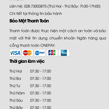
Liên hệ: 028.73003875 (Thứ Hai - Thứ Bảy: 7h30-17h00)
Chi tiết tại
thông tin bảo hành
Bảo Mật Thanh Toán
Thanh toán được thực hiện một cách an toàn và bảo
mật với thẻ tín dụng chuyển khoản Ngân hàng qua
cổng thanh toán ONEPAY.
Thời gian làm việc
Thứ Hai
07:30 - 17:00
Thứ Ba
07:30 - 17:00
Thứ Tư
07:30 - 17:00
Thứ Năm
07:30 - 17:00
Thứ Sáu
07:30 - 17:00
Thứ Bảy
07:30 - 17:00