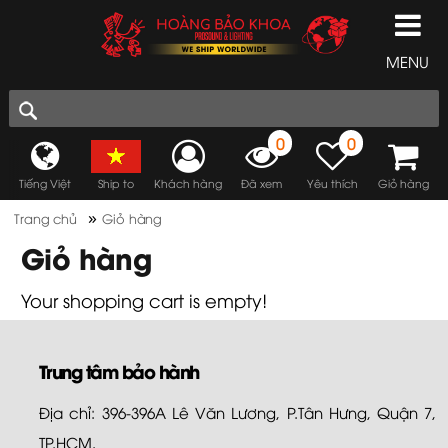
MENU
0
0
Tiếng Việt
Ship to
Khách hàng
Đã xem
Yêu thích
Giỏ hàng
»
Trang chủ
Giỏ hàng
Giỏ hàng
Your shopping cart is empty!
Trung tâm bảo hành
Địa chỉ: 396-396A Lê Văn Lương, P.Tân Hưng, Quận 7,
TP.HCM.