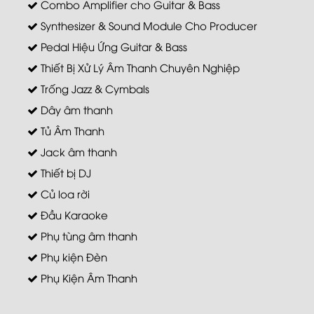
Combo Amplifier cho Guitar & Bass
Synthesizer & Sound Module Cho Producer
Pedal Hiệu Ứng Guitar & Bass
Thiết Bị Xử Lý Âm Thanh Chuyên Nghiệp
Trống Jazz & Cymbals
Dây âm thanh
Tủ Âm Thanh
Jack âm thanh
Thiết bị DJ
Củ loa rời
Đầu Karaoke
Phụ tùng âm thanh
Phụ kiện Đèn
Phụ Kiện Âm Thanh