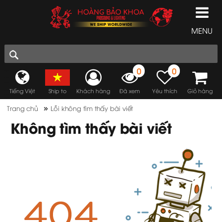
MENU
0
0
Tiếng Việt
Ship to
Khách hàng
Đã xem
Yêu thích
Giỏ hàng
»
Trang chủ
Lỗi không tìm thấy bài viết
Không tìm thấy bài viết