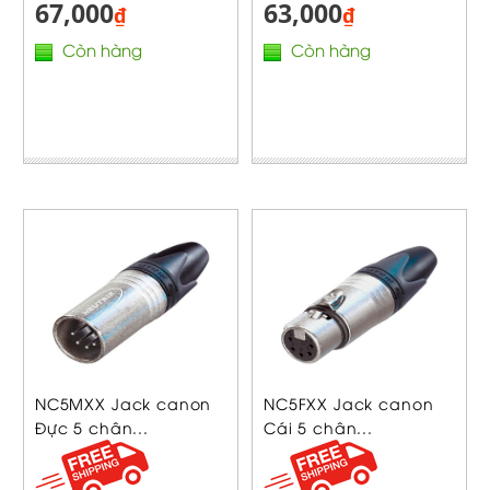
67,000
63,000
₫
₫
Còn hàng
Còn hàng
NC5MXX Jack canon
NC5FXX Jack canon
Đực 5 chân...
Cái 5 chân...