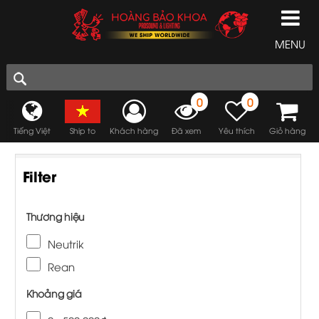
MENU
0
0
Tiếng Việt
Ship to
Khách hàng
Đã xem
Yêu thích
Giỏ hàng
Filter
Thương hiệu
Neutrik
Rean
Khoảng giá