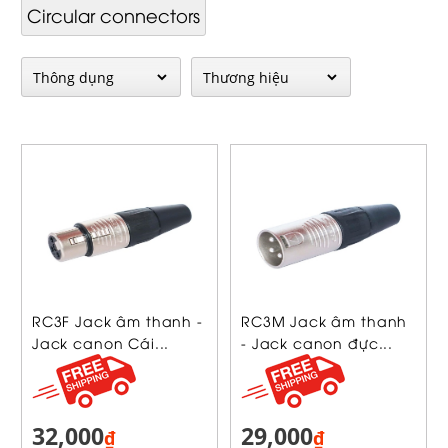
Circular connectors
RC3F Jack âm thanh -
RC3M Jack âm thanh
Jack canon Cái...
- Jack canon đực...
32,000
29,000
₫
₫