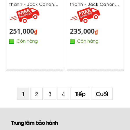
thanh - Jack Canon...
thanh - Jack Canon...
251,000
235,000
₫
₫
Còn hàng
Còn hàng
1
2
3
4
Tiếp
Cuối
Trung tâm bảo hành