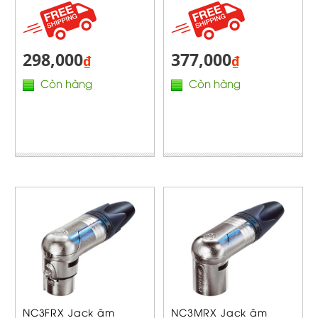
298,000
377,000
₫
₫
Còn hàng
Còn hàng
NC3FRX Jack âm
NC3MRX Jack âm