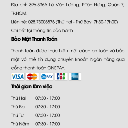
Địa chỉ: 396-396A Lê Văn Lương, P.Tân Hưng, Quận 7,
TP.HCM.
Liên hệ: 028.73003875 (Thứ Hai - Thứ Bảy: 7h30-17h00)
Chi tiết tại
thông tin bảo hành
Bảo Mật Thanh Toán
Thanh toán được thực hiện một cách an toàn và bảo
mật với thẻ tín dụng chuyển khoản Ngân hàng qua
cổng thanh toán ONEPAY.
Thời gian làm việc
Thứ Hai
07:30 - 17:00
Thứ Ba
07:30 - 17:00
Thứ Tư
07:30 - 17:00
Thứ Năm
07:30 - 17:00