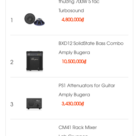
thường 700W 5 tấc
Turbosound
1
4,800,000
₫
BXD12 SolidState Bass Combo
Amply Bugera
2
10,500,000
₫
PS1 Attenuators for Guitar
Amply Bugera
3
3,430,000
₫
CM41 Rack Mixer