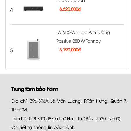
Lab.Gruppen
4
8,620,000
₫
iW 6DS-WH Loa Âm Tường
Passive 280 W Tannoy
5
3,190,000
₫
Trung tâm bảo hành
Địa chỉ: 396-396A Lê Văn Lương, P.Tân Hưng, Quận 7,
TP.HCM.
Liên hệ: 028.73003875 (Thứ Hai - Thứ Bảy: 7h30-17h00)
Chi tiết tại
thông tin bảo hành