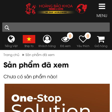
MENU
0
0
Tiếng Việt
Ship to
Khách hàng
Đã xem
Yêu thích
Giỏ hàng
»
Trang chủ
Sản phẩm đã xem
Sản phẩm đã xem
Chưa có sản phẩm nào!