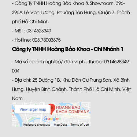
- Công Ty TNHH Hoàng Bảo Khoa & Showroom: 396-
396A Lê Văn Lương, Phường Tân Hưng, Quận 7, Thành
phố Hồ Chí Minh
- MST : 0314628349
- Hotline: 028.73003875
Công ty TNHH Hoàng Bảo Khoa - Chi Nhánh 1
- Mã số doanh nghiệp/ đơn vị phụ thuộc: 0314628349-
004
- Địa chỉ: 25 Đường 1B, Khu Dân Cư Trung Sơn, Xã Bình
Hưng, Huyện Bình Chánh, Thành Phố Hồ Chí Minh, Việt
Nam