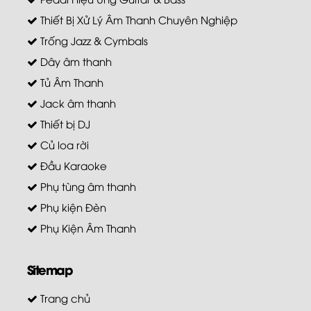
Thiết Bị Xử Lý Âm Thanh Chuyên Nghiệp
Trống Jazz & Cymbals
Dây âm thanh
Tủ Âm Thanh
Jack âm thanh
Thiết bị DJ
Củ loa rời
Đầu Karaoke
Phụ tùng âm thanh
Phụ kiện Đèn
Phụ Kiện Âm Thanh
Sitemap
Trang chủ