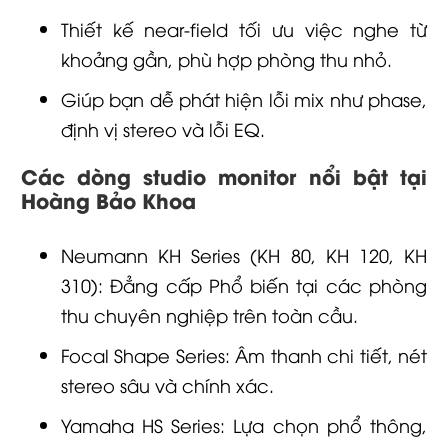
Thiết kế near-field tối ưu việc nghe từ
khoảng gần, phù hợp phòng thu nhỏ.
Giúp bạn dễ phát hiện lỗi mix như phase,
định vị stereo và lỗi EQ.
Các dòng studio monitor nổi bật tại
Hoàng Bảo Khoa
Neumann KH Series (KH 80, KH 120, KH
310): Đẳng cấp Phổ biến tại các phòng
thu chuyên nghiệp trên toàn cầu.
Focal Shape Series: Âm thanh chi tiết, nét
stereo sâu và chính xác.
Yamaha HS Series: Lựa chọn phổ thông,