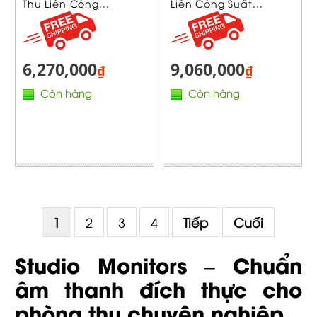
Thu Liền Công...
Liền Công Suất...
6,270,000
9,060,000
₫
₫
Còn hàng
Còn hàng
1
2
3
4
Tiếp
Cuối
Studio Monitors – Chuẩn
âm thanh đích thực cho
phòng thu chuyên nghiệp