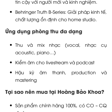
tin cậy với người mới và kinh nghiệm.
Behringer Truth B-Series: Giải pháp kinh tế,
chất lượng ổn định cho home studio.
Ứng dụng phòng thu đa dạng
Thu và mix nhạc (vocal, nhạc cụ
acoustic, piano…)
Kiểm âm cho livestream và podcast
Hậu kỳ âm thanh, production và
mastering
Tại sao nên mua tại Hoàng Bảo Khoa?
Sản phẩm chính hãng 100%, có CO – CQ