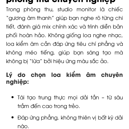
Trong phòng thu, studio monitor là chiếc
“gương âm thanh” giúp bạn nghe rõ từng chi
tiết, đánh giá mix chính xác và trình diễn bản
phối hoàn hảo. Không giống loa nghe nhạc,
loa kiểm âm cần đáp ứng tiêu chí phẳng và
không méo tiếng, giúp bạn sáng tạo mà
không bị “lừa” bởi hiệu ứng màu sắc ảo.
Lý do chọn loa kiểm âm chuyên
nghiệp:
Tái tạo trung thực mọi dải tần – từ sâu
trầm đến cao trong trẻo.
Đáp ứng phẳng, không thiên vị bất kỳ dải
nào.