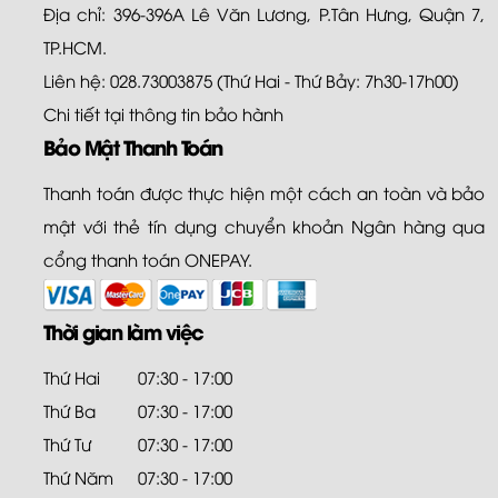
Địa chỉ: 396-396A Lê Văn Lương, P.Tân Hưng, Quận 7,
TP.HCM.
Liên hệ: 028.73003875 (Thứ Hai - Thứ Bảy: 7h30-17h00)
Chi tiết tại
thông tin bảo hành
Bảo Mật Thanh Toán
Thanh toán được thực hiện một cách an toàn và bảo
mật với thẻ tín dụng chuyển khoản Ngân hàng qua
cổng thanh toán ONEPAY.
Thời gian làm việc
Thứ Hai
07:30 - 17:00
Thứ Ba
07:30 - 17:00
Thứ Tư
07:30 - 17:00
Thứ Năm
07:30 - 17:00