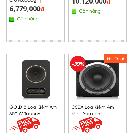
10,120,000
₫
6,779,000
₫
Còn hàng
Còn hàng
Hot Deal
-39%
GOLD 8 Loa Kiểm Âm
C50A Loa Kiểm Âm
300 W Tannoy
Mini Auratone