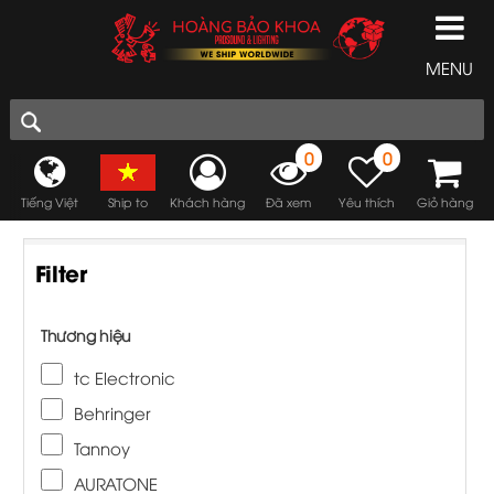
MENU
0
0
Tiếng Việt
Ship to
Khách hàng
Đã xem
Yêu thích
Giỏ hàng
Filter
Thương hiệu
tc Electronic
Behringer
Tannoy
AURATONE