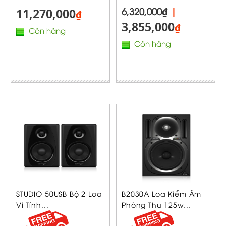
6,320,000₫
|
11,270,000
₫
3,855,000
₫
Còn hàng
Còn hàng
STUDIO 50USB Bộ 2 Loa
B2030A Loa Kiểm Âm
Vi Tính...
Phòng Thu 125w...