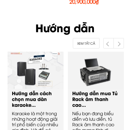
20,900,000
₫
Hướng dẫn
XEM TẤT CẢ
Hướng dẫn cách
Hướng dẫn mua Tủ
chọn mua dàn
Rack âm thanh
karaoke...
cao...
Karaoke là một trong
Nếu bạn đang biểu
những hoạt động giải
diễn và lưu diễn, tủ
trí phổ biến của nhiều
Rack âm thanh cao
gia đình. Và để có
cấp mang tính di