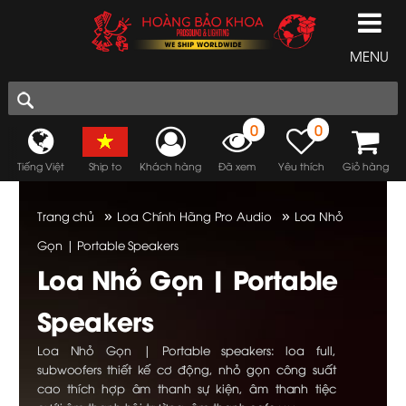
MENU
0
0
Tiếng Việt
Ship to
Khách hàng
Đã xem
Yêu thích
Giỏ hàng
»
»
Trang chủ
Loa Chính Hãng Pro Audio
Loa Nhỏ
Gọn | Portable Speakers
Loa Nhỏ Gọn | Portable
Speakers
Loa Nhỏ Gọn | Portable speakers: loa full,
subwoofers thiết kế cơ động, nhỏ gọn công suất
cao thích hợp âm thanh sự kiện, âm thanh tiệc