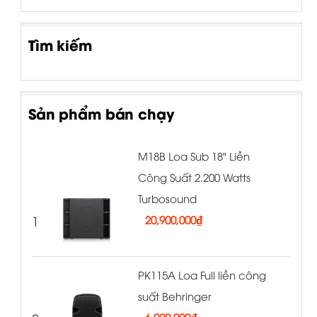
Tìm kiếm
Sản phẩm bán chạy
M18B Loa Sub 18" Liền
Công Suất 2.200 Watts
Turbosound
1
20,900,000
₫
PK115A Loa Full liền công
suất Behringer