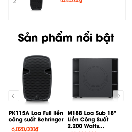
2
6,020,000
₫
Sản phẩm nổi bật
PK115A Loa Full liền
M18B Loa Sub 18"
PK
công suất Behringer
Liền Công Suất
c
2.200 Watts...
6,020,000
₫
6