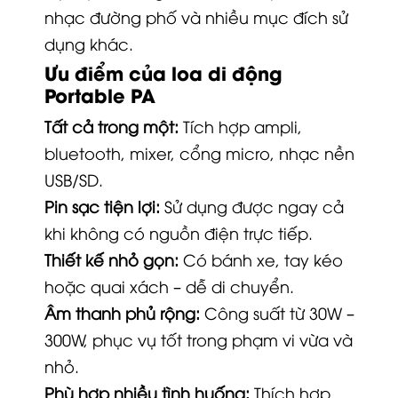
nhạc đường phố và nhiều mục đích sử
dụng khác.
Ưu điểm của loa di động
Portable PA
Tất cả trong một:
Tích hợp ampli,
bluetooth, mixer, cổng micro, nhạc nền
USB/SD.
Pin sạc tiện lợi:
Sử dụng được ngay cả
khi không có nguồn điện trực tiếp.
Thiết kế nhỏ gọn:
Có bánh xe, tay kéo
hoặc quai xách – dễ di chuyển.
Âm thanh phủ rộng:
Công suất từ 30W –
300W, phục vụ tốt trong phạm vi vừa và
nhỏ.
Phù hợp nhiều tình huống:
Thích hợp