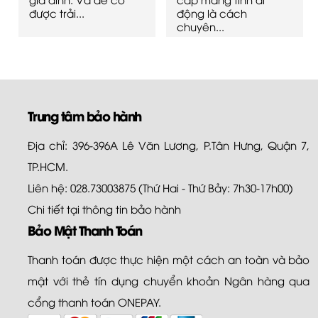
được trải...
động là cách
chuyên...
Trung tâm bảo hành
Địa chỉ: 396-396A Lê Văn Lương, P.Tân Hưng, Quận 7,
TP.HCM.
Liên hệ: 028.73003875 (Thứ Hai - Thứ Bảy: 7h30-17h00)
Chi tiết tại
thông tin bảo hành
Bảo Mật Thanh Toán
Thanh toán được thực hiện một cách an toàn và bảo
mật với thẻ tín dụng chuyển khoản Ngân hàng qua
cổng thanh toán ONEPAY.