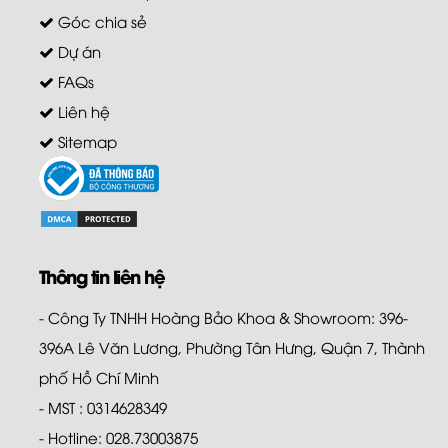
Góc chia sẻ
Dự án
FAQs
Liên hệ
Sitemap
Thông tin liên hệ
- Công Ty TNHH Hoàng Bảo Khoa & Showroom: 396-
396A Lê Văn Lương, Phường Tân Hưng, Quận 7, Thành
phố Hồ Chí Minh
- MST : 0314628349
- Hotline: 028.73003875