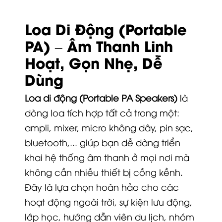
Loa Di Động (Portable
PA) – Âm Thanh Linh
Hoạt, Gọn Nhẹ, Dễ
Dùng
Loa di động (Portable PA Speakers)
là
dòng loa tích hợp tất cả trong một:
ampli, mixer, micro không dây, pin sạc,
bluetooth,... giúp bạn dễ dàng triển
khai hệ thống âm thanh ở mọi nơi mà
không cần nhiều thiết bị cồng kềnh.
Đây là lựa chọn hoàn hảo cho các
hoạt động ngoài trời, sự kiện lưu động,
lớp học, hướng dẫn viên du lịch, nhóm