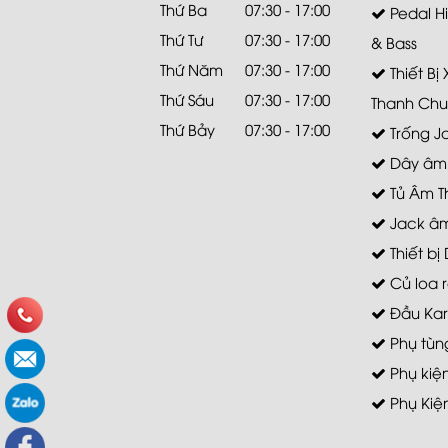
Thứ Ba
07:30 - 17:00
Pedal Hi
Thứ Tư
07:30 - 17:00
& Bass
Thứ Năm
07:30 - 17:00
Thiết Bị
Thứ Sáu
07:30 - 17:00
Thanh Chu
Thứ Bảy
07:30 - 17:00
Trống J
Dây âm
Tủ Âm T
Jack âm
Thiết bị 
Củ loa r
Đầu Ka
Phụ tùn
Phụ kiệ
Phụ Kiệ