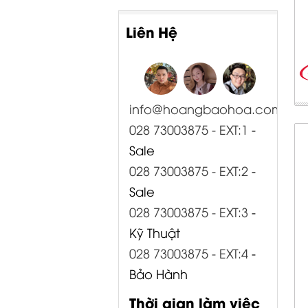
Liên Hệ
info@hoangbaohoa.com
028 73003875 - EXT:1
-
Sale
028 73003875 - EXT:2
-
Sale
028 73003875 - EXT:3
-
Kỹ Thuật
028 73003875 - EXT:4
-
Bảo Hành
Thời gian làm việc