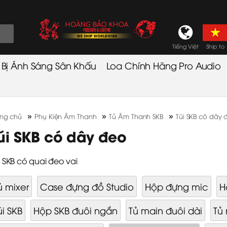
Tiếng Việt
Ship to
t Bị Ánh Sáng Sân Khấu
Loa Chính Hãng Pro Audio
»
»
»
ang chủ
Phụ Kiện Âm Thanh
Tủ Âm Thanh SKB
Túi SKB có dây 
úi SKB có dây đeo
i SKB có quai đeo vai
ủ mixer
Case đựng đồ Studio
Hộp đựng mic
H
úi SKB
Hộp SKB đuôi ngắn
Tủ main đuôi dài
Tủ