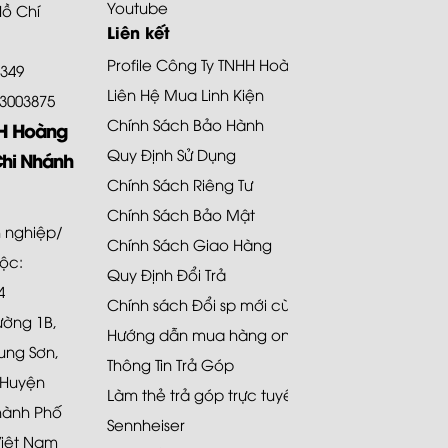
Youtube
Hồ Chí
Liên kết
Profile Công Ty TNHH Hoàng Bảo Khoa
8349
Liên Hệ Mua Linh Kiện
.73003875
Chính Sách Bảo Hành
HH Hoàng
Quy Định Sử Dụng
Chi Nhánh
Chính Sách Riêng Tư
Chính Sách Bảo Mật
 nghiệp/
Chính Sách Giao Hàng
uộc:
Quy Định Đổi Trả
4
Chính sách Đổi sp mới cùng loại 48H
Đường 1B,
Hướng dẫn mua hàng online
ung Sơn,
Thông Tin Trả Góp
 Huyện
Làm thẻ trả góp trực tuyến
hành Phố
Sennheiser
Việt Nam