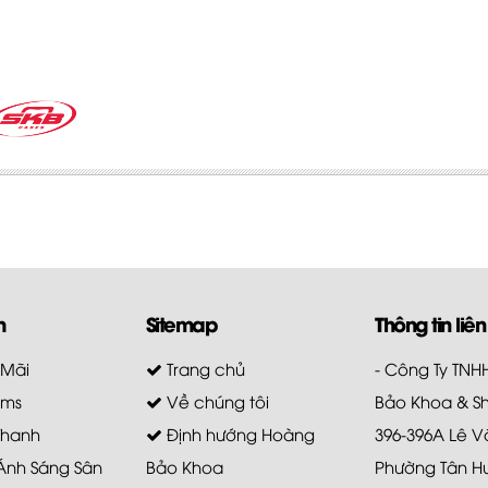
m
Sitemap
Thông tin liên
 Mãi
Trang chủ
- Công Ty TN
ems
Về chúng tôi
Bảo Khoa & S
Thanh
Định hướng Hoàng
396-396A Lê V
 Ánh Sáng Sân
Bảo Khoa
Phường Tân H