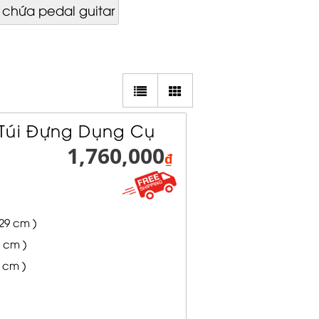
chứa pedal guitar
 Túi Đựng Dụng Cụ
1,760,000
₫
.29 cm )
9 cm )
0 cm )