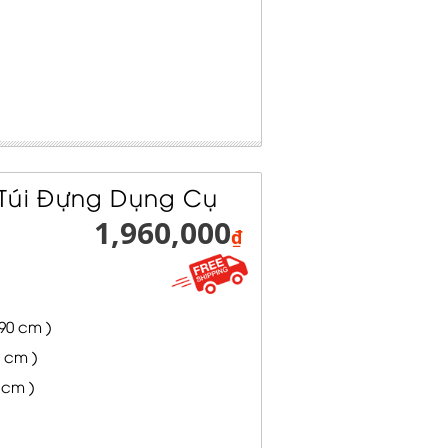
 Túi Đựng Dụng Cụ
1,960,000
₫
.90 cm )
3 cm )
4 cm )