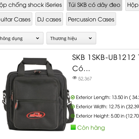
ộp chống shock iSeries
Túi SKB có dây đeo
Hộp 
uitar Cases
DJ cases
Percussion Cases
SKB 1SKB-UB1212
Có...
52,367
Exterior Length: 13.50 in ( 34
Exterior Width: 12.75 in (32.3
Exterior Height: 5.00 in (12.7
Còn hàng