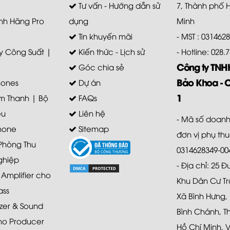
Tư vấn - Hướng dẫn sử
7, Thành phố 
nh Hãng Pro
dụng
Minh
Tin khuyến mãi
- MST : 031462
 Công Suất |
Kiến thức - Lịch sử
- Hotline: 028
Công ty TN
Góc chia sẻ
Bảo Khoa - 
ones
Dự án
1
m Thanh | Bộ
FAQs
ệu
Liên hệ
- Mã số doanh
hone
Sitemap
đơn vị phụ th
 Phòng Thu
0314628349-00
ghiệp
- Địa chỉ: 25 
mplifier cho
Khu Dân Cư Tr
ass
Xã Bình Hưng,
zer & Sound
Bình Chánh, T
ho Producer
Hồ Chí Minh, 