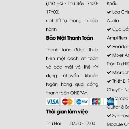
(Thứ Hai - Thứ Bảy: 7h30-
Khấu
17h00)
Loa Chí
Chi tiết tại
thông tin bảo
Audio
hành
Cục Đẩy
Bảo Mật Thanh Toán
Amplifiers
Headph
Thanh toán được thực
Mixer Â
hiện một cách an toàn
Trộn Tín Hi
và bảo mật với thẻ tín
Microp
dụng chuyển khoản
Thiết Bị
Ngân hàng qua cổng
Chuyên N
thanh toán ONEPAY.
Combo A
Guitar & B
Thời gian làm việc
Synthesi
Thứ Hai
07:30 - 17:00
Module C