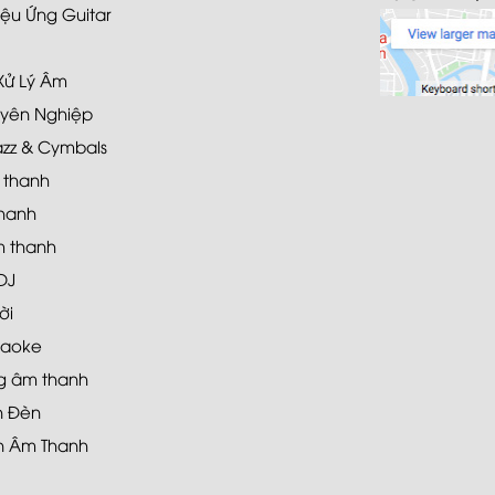
ệu Ứng Guitar
 Xử Lý Âm
yên Nghiệp
azz & Cymbals
 thanh
hanh
 thanh
DJ
ời
raoke
g âm thanh
n Đèn
n Âm Thanh