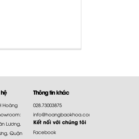
 hệ
Thông tin khác
HH Hoàng
028.73003875
howroom:
info@hoangbaokhoa.com
Kết nối với chúng tôi
ăn Lương,
Facebook
ưng, Quận