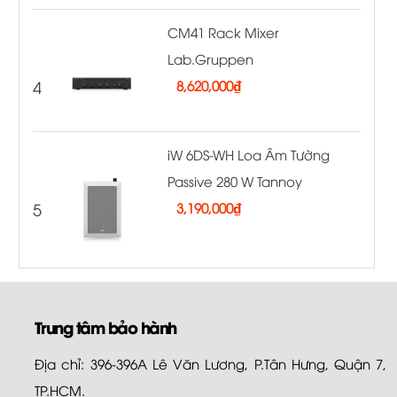
CM41 Rack Mixer
Lab.Gruppen
4
8,620,000
₫
iW 6DS-WH Loa Âm Tường
Passive 280 W Tannoy
5
3,190,000
₫
Trung tâm bảo hành
Địa chỉ: 396-396A Lê Văn Lương, P.Tân Hưng, Quận 7,
TP.HCM.