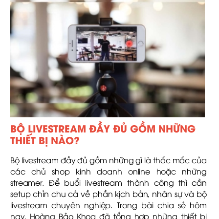
BỘ LIVESTREAM ĐẦY ĐỦ GỒM NHỮNG
THIẾT BỊ NÀO?
Bộ livestream đầy đủ gồm những gì là thắc mắc của
các chủ shop kinh doanh online hoặc những
streamer. Để buổi livestream thành công thì cần
setup chỉn chu cả về phần kịch bản, nhân sự và bộ
livestream chuyên nghiệp. Trong bài chia sẻ hôm
nay, Hoàng Bảo Khoa đã tổng hợp những thiết bị