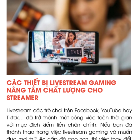
CÁC THIẾT BỊ LIVESTREAM GAMING
NÂNG TẦM CHẤT LƯỢNG CHO
STREAMER
Livestream các trò chơi trên Facebook, YouTube hay
Tiktok… đã trở thành một công việc toàn thời gian
với mục đích kiếm tiền chân chính. Nếu bạn đã
thành thạo trong việc livestream gaming và muốn
đưa mọi thứ lên cấp độ cao hơn, thì việc thay đổi,