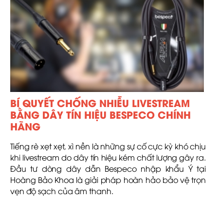
BÍ QUYẾT CHỐNG NHIỄU LIVESTREAM
BẰNG DÂY TÍN HIỆU BESPECO CHÍNH
HÃNG
Tiếng rè xẹt xẹt, xì nền là những sự cố cực kỳ khó chịu
khi livestream do dây tín hiệu kém chất lượng gây ra.
Đầu tư dòng dây dẫn Bespeco nhập khẩu Ý tại
Hoàng Bảo Khoa là giải pháp hoàn hảo bảo vệ trọn
vẹn độ sạch của âm thanh.