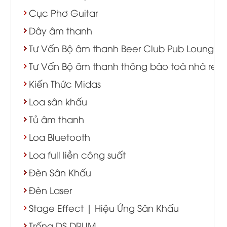
Cục Phơ Guitar
Dây âm thanh
Tư Vấn Bộ âm thanh Beer Club Pub Lounge
Tư Vấn Bộ âm thanh thông báo toà nhà resort
Kiến Thức Midas
Loa sân khấu
Tủ âm thanh
Loa Bluetooth
Loa full liền công suất
Đèn Sân Khấu
Đèn Laser
Stage Effect | Hiệu Ứng Sân Khấu
Trống DS DRUM