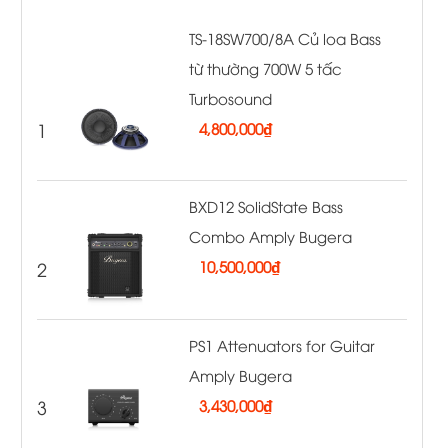
TS-18SW700/8A Củ loa Bass
từ thường 700W 5 tấc
Turbosound
1
4,800,000
₫
BXD12 SolidState Bass
Combo Amply Bugera
2
10,500,000
₫
PS1 Attenuators for Guitar
Amply Bugera
3
3,430,000
₫