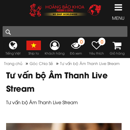
MENU
0
0
Tiếng Việt
Ship to
Khách hàng
Đã xem
Yêu thích
Giỏ hàng
»
»
Trang chủ
Góc Chia Sẻ
Tư vấn bộ Âm Thanh Live Stream
Tư vấn bộ Âm Thanh Live
Stream
Tư vấn bộ Âm Thanh Live Stream