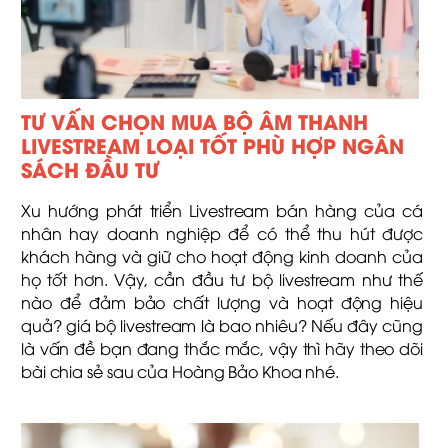
TƯ VẤN CHỌN MUA BỘ ÂM THANH
LIVESTREAM LOẠI TỐT PHÙ HỢP NGÂN
SÁCH ĐẦU TƯ
Xu hướng phát triển Livestream bán hàng của cá
nhân hay doanh nghiệp để có thể thu hút được
khách hàng và giữ cho hoạt động kinh doanh của
họ tốt hơn. Vậy, cần đầu tư bộ livestream như thế
nào để đảm bảo chất lượng và hoạt động hiệu
quả? giá bộ livestream là bao nhiêu? Nếu đây cũng
là vấn đề bạn đang thắc mắc, vậy thì hãy theo dõi
bài chia sẻ sau của Hoàng Bảo Khoa nhé.