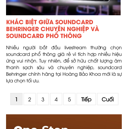
KHÁC BIỆT GIỮA SOUNDCARD
BEHRINGER CHUYÊN NGHIỆP VÀ
SOUNDCARD PHỔ THÔNG
Nhiều người bắt đầu livestream thường chọn
soundcard phổ thông giá rẻ vì tích hợp nhiều hiệu
ứng vui nhộn. Tuy nhiên, để sở hữu chất lượng âm
thanh sạch sâu và chuyên nghiệp, soundcard
Behringer chính hãng tại Hoàng Bảo Khoa mới là sự
lựa chọn tối ưu.
1
2
3
4
5
Tiếp
Cuối