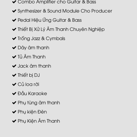
Combo Amplifier cho Guitar & Bass
Synthesizer & Sound Module Cho Producer
Pedal Hiệu Ứng Guitar & Bass
Thiết Bị Xử Lý Âm Thanh Chuyên Nghiệp
Trống Jazz & Cymbals
Dây âm thanh
Tủ Âm Thanh
Jack âm thanh
Thiết bị DJ
Củ loa rời
Đầu Karaoke
Phụ tùng âm thanh
Phụ kiện Đèn
Phụ Kiện Âm Thanh