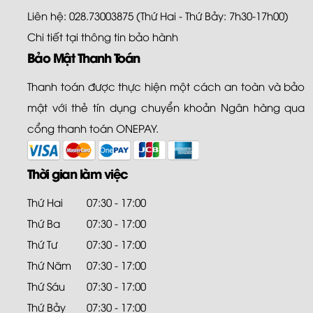
Liên hệ: 028.73003875 (Thứ Hai - Thứ Bảy: 7h30-17h00)
Chi tiết tại
thông tin bảo hành
Bảo Mật Thanh Toán
Thanh toán được thực hiện một cách an toàn và bảo
mật với thẻ tín dụng chuyển khoản Ngân hàng qua
cổng thanh toán ONEPAY.
Thời gian làm việc
Thứ Hai
07:30 - 17:00
Thứ Ba
07:30 - 17:00
Thứ Tư
07:30 - 17:00
Thứ Năm
07:30 - 17:00
Thứ Sáu
07:30 - 17:00
Thứ Bảy
07:30 - 17:00