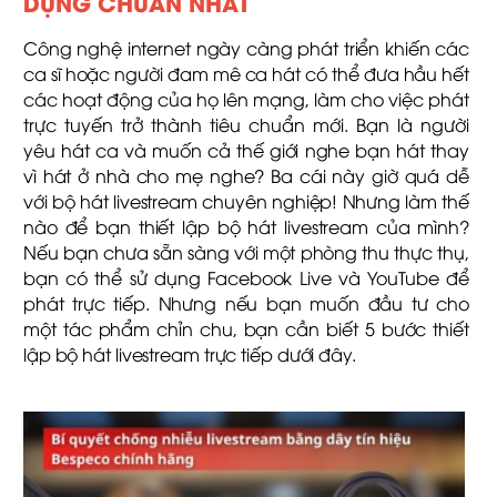
DỤNG CHUẨN NHẤT
Công nghệ internet ngày càng phát triển khiến các
ca sĩ hoặc người đam mê ca hát có thể đưa hầu hết
các hoạt động của họ lên mạng, làm cho việc phát
trực tuyến trở thành tiêu chuẩn mới. Bạn là người
yêu hát ca và muốn cả thế giới nghe bạn hát thay
vì hát ở nhà cho mẹ nghe? Ba cái này giờ quá dễ
với bộ hát livestream chuyên nghiệp! Nhưng làm thế
nào để bạn thiết lập bộ hát livestream của mình?
Nếu bạn chưa sẵn sàng với một phòng thu thực thụ,
bạn có thể sử dụng Facebook Live và YouTube để
phát trực tiếp. Nhưng nếu bạn muốn đầu tư cho
một tác phẩm chỉn chu, bạn cần biết 5 bước thiết
lập bộ hát livestream trực tiếp dưới đây.