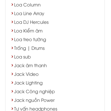
Loa Column
Loa Line Array
Loa DJ Hercules
Loa Kiểm âm
Loa treo tường
Trống | Drums
Loa sub
Jack âm thanh
Jack Video
Jack Lighting
Jack Công nghiệp
Jack nguồn Power
Tư vấn headphones