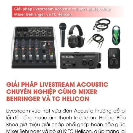
GIẢI PHÁP LIVESTREAM ACOUSTIC
CHUYÊN NGHIỆP CÙNG MIXER
BEHRINGER VÀ TC HELICON
Livestream vừa hát vừa đàn Acoustic thường dễ bị
lỗi đè tiếng hoặc âm thanh khô khan. Hoàng Bảo
Khoa giới thiệu giải pháp phối ghép hoàn hảo giữa
Mixer Behringer và bộ xử lý TC Helicon, giúp mang lại