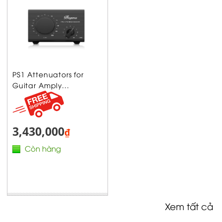
PS1 Attenuators for
Guitar Amply...
3,430,000
₫
Còn hàng
Xem tất cả