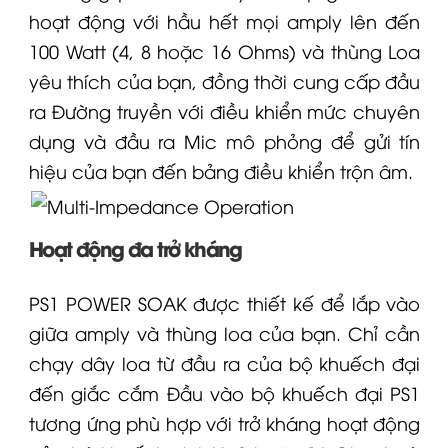
hoạt động với hầu hết mọi amply lên đến
100 Watt (4, 8 hoặc 16 Ohms) và thùng
Loa
yêu thích của bạn, đồng thời cung cấp đầu
ra Đường truyền với điều khiển mức chuyên
dụng và đầu ra Mic mô phỏng để gửi tín
hiệu của bạn đến bảng điều khiển trộn âm.
Hoạt động đa trở kháng
PS1 POWER SOAK được thiết kế để lắp vào
giữa amply và thùng
loa
của bạn. Chỉ cần
chạy dây loa từ đầu ra của bộ khuếch đại
đến giắc cắm Đầu vào bộ khuếch đại PS1
tương ứng phù hợp với trở kháng hoạt động