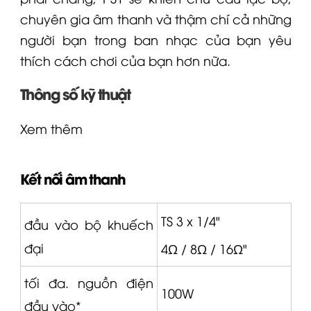
chuyên gia âm thanh và thậm chí cả những
người bạn trong ban nhạc của bạn yêu
thích cách chơi của bạn hơn nữa.
Thông số kỹ thuật
Xem thêm
Kết nối âm thanh
TS 3 x 1/4"
đầu vào bộ khuếch
đại
4Ω / 8Ω / 16Ω"
tối đa.
nguồn điện
100W
đầu vào*