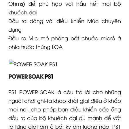
Ohms) để phù hợp với hầu hết mọi bộ
khuếch đại
Đầu ra dòng với điều khiển Mức chuyên
dụng
Đầu ra Mic mô phỏng bắt chước micrô ở
phía trước thùng
LOA
POWER SOAK
PS1
PS1 POWER SOAK là câu trả lời cho những
người chơi ghi-ta khao khát giai điệu ở khắp
mọi nơi, cho phép bạn điều khiển các ống
đầu ra của bộ khuếch đại đủ mạnh để vắt
ra từng giọt âm ở bất kỳ âm lượng nào. PS1