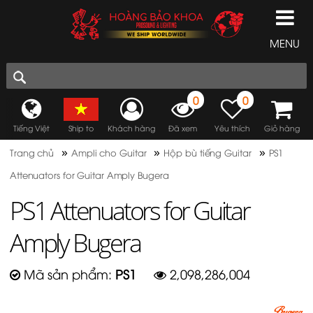
MENU
0
0
Tiếng Việt
Ship to
Khách hàng
Đã xem
Yêu thích
Giỏ hàng
»
»
»
Trang chủ
Ampli cho Guitar
Hộp bù tiếng Guitar
PS1
Attenuators for Guitar Amply Bugera
PS1 Attenuators for Guitar
Amply Bugera
Mã sản phẩm:
PS1
2,098,286,004