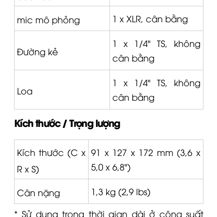
1 x XLR, cân bằng
mic mô phỏng
1 x 1/4" TS, không
Đường kẻ
cân bằng
1 x 1/4" TS, không
Loa
cân bằng
Kích thước / Trọng lượng
Kích thước (C x
91 x 127 x 172 mm (3,6 x
5,0 x 6,8")
R x S)
1,3 kg (2,9 lbs)
Cân nặng
* Sử dụng trong thời gian dài ở công suất