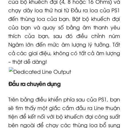
của bộ khuếch đại (4, 8 hoặc 16 Ohms) và
chạy dây loa thứ hai từ Đầu ra loa của PS1
đến thùng loa của bạn. Bật bộ khuếch đại
của bạn và quay số bằng âm thanh yêu
thích của bạn, sau đó điều chỉnh núm
Ngâm lớn đến mức âm lượng lý tưởng. Tất
cả các giai điệu, không có tất cả âm lượng
– thật dễ dàng!
Đầu ra chuyên dụng
Trên bảng điều khiển phía sau của PS1, bạn
sẽ tìm thấy một giắc cắm đầu ra Line thuận
tiện để kết nối với bộ khuếch đại công suất
bên ngoài để chạy các thùng loa bổ sung