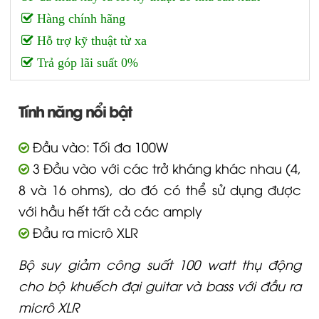
Hàng chính hãng
Hỗ trợ kỹ thuật từ xa
Trả góp lãi suất 0%
Tính năng nổi bật
Đầu vào: Tối đa 100W
3 Đầu vào với các trở kháng khác nhau (4,
8 và 16 ohms), do đó có thể sử dụng được
với hầu hết tất cả các amply
Đầu ra micrô XLR
Bộ suy giảm công suất 100 watt thụ động
cho bộ khuếch đại guitar và bass với đầu ra
micrô XLR