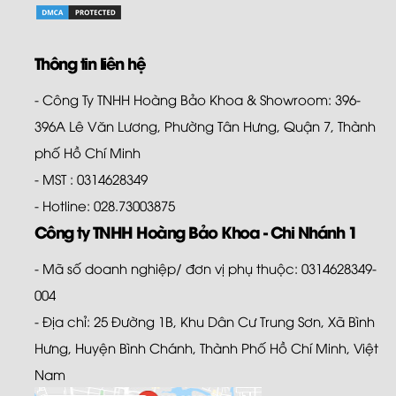
Thông tin liên hệ
- Công Ty TNHH Hoàng Bảo Khoa & Showroom: 396-
396A Lê Văn Lương, Phường Tân Hưng, Quận 7, Thành
phố Hồ Chí Minh
- MST : 0314628349
- Hotline: 028.73003875
Công ty TNHH Hoàng Bảo Khoa - Chi Nhánh 1
- Mã số doanh nghiệp/ đơn vị phụ thuộc: 0314628349-
004
- Địa chỉ: 25 Đường 1B, Khu Dân Cư Trung Sơn, Xã Bình
Hưng, Huyện Bình Chánh, Thành Phố Hồ Chí Minh, Việt
Nam