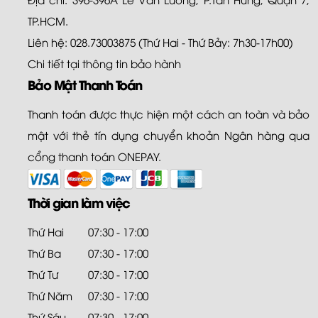
TP.HCM.
Liên hệ: 028.73003875 (Thứ Hai - Thứ Bảy: 7h30-17h00)
Chi tiết tại
thông tin bảo hành
Bảo Mật Thanh Toán
Thanh toán được thực hiện một cách an toàn và bảo
mật với thẻ tín dụng chuyển khoản Ngân hàng qua
cổng thanh toán ONEPAY.
Thời gian làm việc
Thứ Hai
07:30 - 17:00
Thứ Ba
07:30 - 17:00
Thứ Tư
07:30 - 17:00
Thứ Năm
07:30 - 17:00
Thứ Sáu
07:30 - 17:00