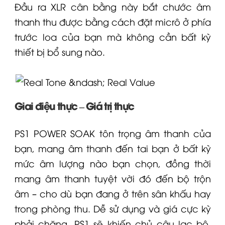
Đầu ra
XLR
cân bằng này bắt chước âm
thanh thu được bằng cách đặt micrô ở phía
trước loa của bạn mà không cần bất kỳ
thiết bị bổ sung nào.
Giai điệu thực – Giá trị thực
PS1 POWER SOAK tôn trọng âm thanh của
bạn, mang âm thanh đến tai bạn ở bất kỳ
mức âm lượng nào bạn chọn, đồng thời
mang âm thanh tuyệt vời đó đến bộ trộn
âm – cho dù bạn đang ở trên sân khấu hay
trong phòng thu. Dễ sử dụng và giá cực kỳ
phải chăng, PS1 sẽ khiến chủ câu lạc bộ,