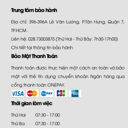
Trung tâm bảo hành
Địa chỉ: 396-396A Lê Văn Lương, P.Tân Hưng, Quận 7,
TP.HCM.
Liên hệ: 028.73003875 (Thứ Hai - Thứ Bảy: 7h30-17h00)
Chi tiết tại
thông tin bảo hành
Bảo Mật Thanh Toán
Thanh toán được thực hiện một cách an toàn và bảo
mật với thẻ tín dụng chuyển khoản Ngân hàng qua
cổng thanh toán ONEPAY.
Thời gian làm việc
Thứ Hai
07:30 - 17:00
Thứ Ba
07:30 - 17:00