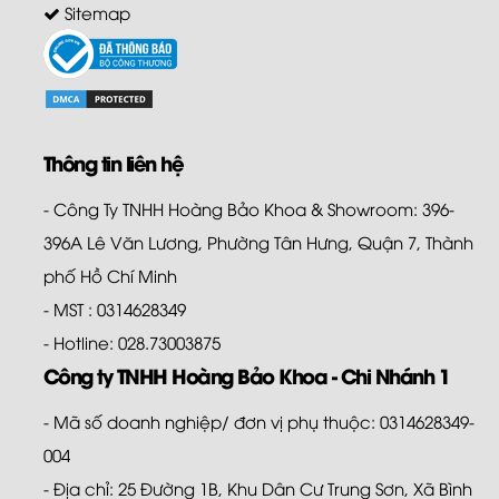
Sitemap
Thông tin liên hệ
- Công Ty TNHH Hoàng Bảo Khoa & Showroom: 396-
396A Lê Văn Lương, Phường Tân Hưng, Quận 7, Thành
phố Hồ Chí Minh
- MST : 0314628349
- Hotline: 028.73003875
Công ty TNHH Hoàng Bảo Khoa - Chi Nhánh 1
- Mã số doanh nghiệp/ đơn vị phụ thuộc: 0314628349-
004
- Địa chỉ: 25 Đường 1B, Khu Dân Cư Trung Sơn, Xã Bình