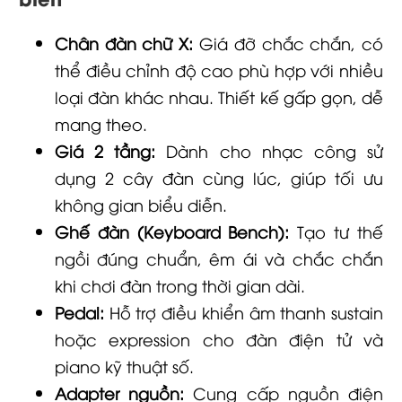
Chân đàn chữ X:
Giá đỡ chắc chắn, có
thể điều chỉnh độ cao phù hợp với nhiều
loại đàn khác nhau. Thiết kế gấp gọn, dễ
mang theo.
Giá 2 tầng:
Dành cho nhạc công sử
dụng 2 cây đàn cùng lúc, giúp tối ưu
không gian biểu diễn.
Ghế đàn (Keyboard Bench):
Tạo tư thế
ngồi đúng chuẩn, êm ái và chắc chắn
khi chơi đàn trong thời gian dài.
Pedal:
Hỗ trợ điều khiển âm thanh sustain
hoặc expression cho đàn điện tử và
piano kỹ thuật số.
Adapter nguồn:
Cung cấp nguồn điện