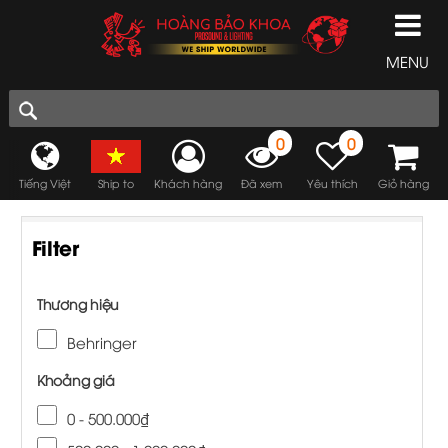
MENU
0
0
Tiếng Việt
Ship to
Khách hàng
Đã xem
Yêu thích
Giỏ hàng
Filter
Thương hiệu
Behringer
Khoảng giá
0 - 500.000₫