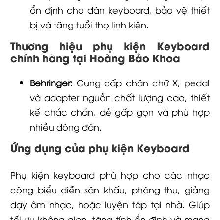
ổn định cho đàn keyboard, bảo vệ thiết
bị và tăng tuổi thọ linh kiện.
Thương hiệu phụ kiện Keyboard
chính hãng tại Hoàng Bảo Khoa
Behringer:
Cung cấp chân chữ X, pedal
và adapter nguồn chất lượng cao, thiết
kế chắc chắn, dễ gấp gọn và phù hợp
nhiều dòng đàn.
Ứng dụng của phụ kiện Keyboard
Phụ kiện keyboard phù hợp cho các nhạc
công biểu diễn sân khấu, phòng thu, giảng
dạy âm nhạc, hoặc luyện tập tại nhà. Giúp
tối ưu không gian, tăng tính ổn định và mang