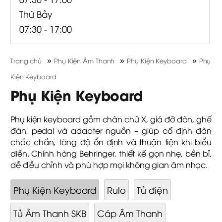
Thứ Bảy
07:30 - 17:00
»
»
»
Trang chủ
Phụ Kiện Âm Thanh
Phụ Kiện Keyboard
Phụ
Kiện Keyboard
Phụ Kiện Keyboard
Phụ kiện keyboard gồm chân chữ X, giá đỡ đàn, ghế
đàn, pedal và adapter nguồn – giúp cố định đàn
chắc chắn, tăng độ ổn định và thuận tiện khi biểu
diễn. Chính hãng Behringer, thiết kế gọn nhẹ, bền bỉ,
dễ điều chỉnh và phù hợp mọi không gian âm nhạc.
Phụ Kiện Keyboard
Rulo
Tủ điện
Tủ Âm Thanh SKB
Cáp Âm Thanh