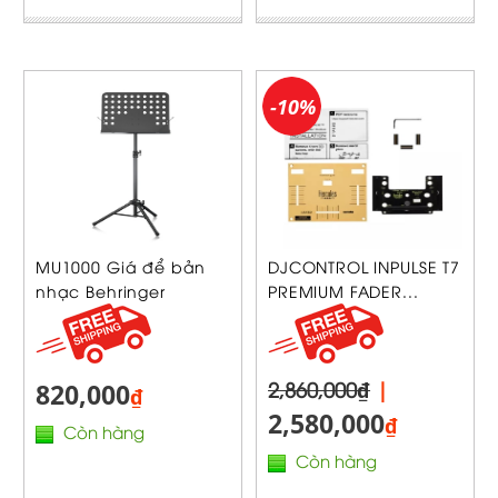
-10%
MU1000 Giá để bản
DJCONTROL INPULSE T7
nhạc Behringer
PREMIUM FADER...
2,860,000₫
|
820,000
₫
2,580,000
₫
Còn hàng
Còn hàng