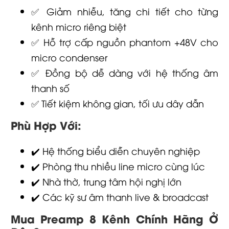
✅ Giảm nhiễu, tăng chi tiết cho từng
kênh micro riêng biệt
✅ Hỗ trợ cấp nguồn phantom +48V cho
micro condenser
✅ Đồng bộ dễ dàng với hệ thống âm
thanh số
✅ Tiết kiệm không gian, tối ưu dây dẫn
Phù Hợp Với:
✔️ Hệ thống biểu diễn chuyên nghiệp
✔️ Phòng thu nhiều line micro cùng lúc
✔️ Nhà thờ, trung tâm hội nghị lớn
✔️ Các kỹ sư âm thanh live & broadcast
Mua Preamp 8 Kênh Chính Hãng Ở