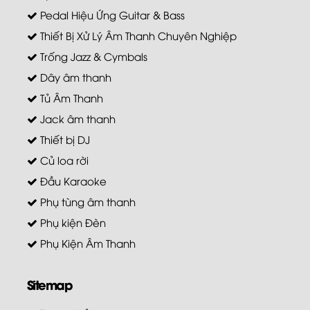
Pedal Hiệu Ứng Guitar & Bass
Thiết Bị Xử Lý Âm Thanh Chuyên Nghiệp
Trống Jazz & Cymbals
Dây âm thanh
Tủ Âm Thanh
Jack âm thanh
Thiết bị DJ
Củ loa rời
Đầu Karaoke
Phụ tùng âm thanh
Phụ kiện Đèn
Phụ Kiện Âm Thanh
Sitemap