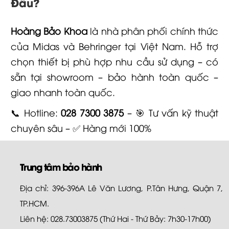
Đâu?
Hoàng Bảo Khoa
là nhà phân phối chính thức
của Midas và Behringer tại Việt Nam. Hỗ trợ
chọn thiết bị phù hợp nhu cầu sử dụng – có
sẵn tại showroom – bảo hành toàn quốc –
giao nhanh toàn quốc.
📞 Hotline:
028 7300 3875
– 🎯 Tư vấn kỹ thuật
chuyên sâu – ✅ Hàng mới 100%
Trung tâm bảo hành
Địa chỉ: 396-396A Lê Văn Lương, P.Tân Hưng, Quận 7,
TP.HCM.
Liên hệ: 028.73003875 (Thứ Hai - Thứ Bảy: 7h30-17h00)