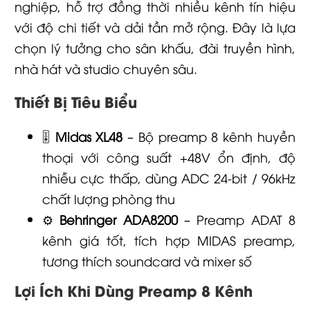
nghiệp, hỗ trợ đồng thời nhiều kênh tín hiệu
với độ chi tiết và dải tần mở rộng. Đây là lựa
chọn lý tưởng cho sân khấu, đài truyền hình,
nhà hát và studio chuyên sâu.
Thiết Bị Tiêu Biểu
🎚️
Midas XL48
– Bộ preamp 8 kênh huyền
thoại với công suất +48V ổn định, độ
nhiễu cực thấp, dùng ADC 24-bit / 96kHz
chất lượng phòng thu
⚙️
Behringer ADA8200
– Preamp ADAT 8
kênh giá tốt, tích hợp MIDAS preamp,
tương thích soundcard và mixer số
Lợi Ích Khi Dùng Preamp 8 Kênh