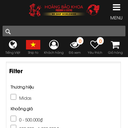
MENU
0
0
Tiếng Việt
Ship to
Khách hàng
Đã xem
Yêu thích
Giỏ hàng
Filter
Thương hiệu
Midas
Khoảng giá
0 - 500.000₫