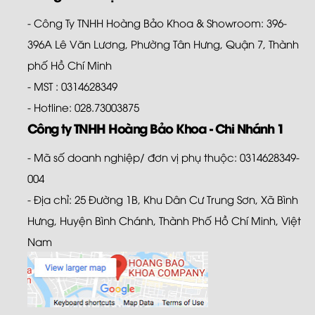
- Công Ty TNHH Hoàng Bảo Khoa & Showroom: 396-
396A Lê Văn Lương, Phường Tân Hưng, Quận 7, Thành
phố Hồ Chí Minh
- MST : 0314628349
- Hotline: 028.73003875
Công ty TNHH Hoàng Bảo Khoa - Chi Nhánh 1
- Mã số doanh nghiệp/ đơn vị phụ thuộc: 0314628349-
004
- Địa chỉ: 25 Đường 1B, Khu Dân Cư Trung Sơn, Xã Bình
Hưng, Huyện Bình Chánh, Thành Phố Hồ Chí Minh, Việt
Nam