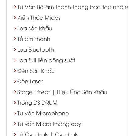
Tư Vấn Bộ âm thanh thông báo toà nhà resort
Kiến Thức Midas
Loa sân khấu
Tủ âm thanh
Loa Bluetooth
Loa full liền công suất
Đèn Sân Khấu
Đèn Laser
Stage Effect | Hiệu Ứng Sân Khấu
Trống DS DRUM
Tư vấn Microphone
Tư vấn Micro không dây
Lá Cymbals | Cymbals