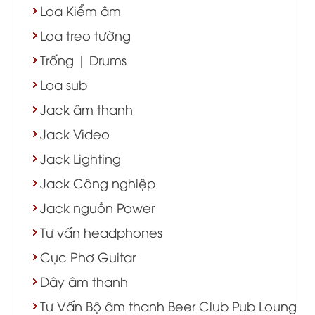
Loa Kiểm âm
Loa treo tường
Trống | Drums
Loa sub
Jack âm thanh
Jack Video
Jack Lighting
Jack Công nghiệp
Jack nguồn Power
Tư vấn headphones
Cục Phơ Guitar
Dây âm thanh
Tư Vấn Bộ âm thanh Beer Club Pub Lounge