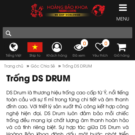
MENU
0
0
Tiếng Việt
Ship to
Khách hàng
Đã xem
Yêu thích
Giỏ hàng
»
»
Trang chủ
Góc Chia Sẻ
Trống DS DRUM
Trống DS DRUM
DS Drum là thương hiệu trống cao cấp từ Ý, nổi tiếng
toàn cầu với sự tỉ mỉ trong từng chi tiết và âm thanh
đỉnh cao. Với triết lý sản xuất thủ công kết hợp công
nghệ hiện đại, DS Drum luôn đảm bảo mỗi chiếc
trống đều mang lại chất lượng âm thanh hoàn hảo
và cá tính riêng biệt. Sự hợp tác giữa DS Drum và
Hoàng Bảo Khoa đánh dấu một bước phát triển