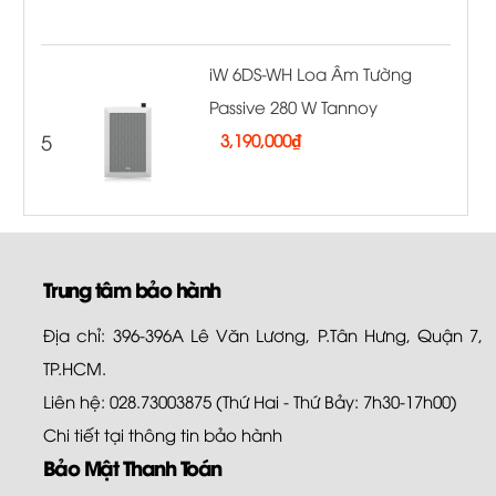
iW 6DS-WH Loa Âm Tường
Passive 280 W Tannoy
5
3,190,000
₫
Trung tâm bảo hành
Địa chỉ: 396-396A Lê Văn Lương, P.Tân Hưng, Quận 7,
TP.HCM.
Liên hệ: 028.73003875 (Thứ Hai - Thứ Bảy: 7h30-17h00)
Chi tiết tại
thông tin bảo hành
Bảo Mật Thanh Toán