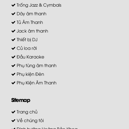
Trống Jazz & Cymbals
Dây âm thanh
Tủ Âm Thanh
Jack âm thanh
Thiết bị DJ
Củ loa rời
Đầu Karaoke
Phụ tùng âm thanh
Phụ kiện Đèn
Phụ Kiện Âm Thanh
Sitemap
Trang chủ
Về chúng tôi
Định hướng Hoàng Bảo Khoa