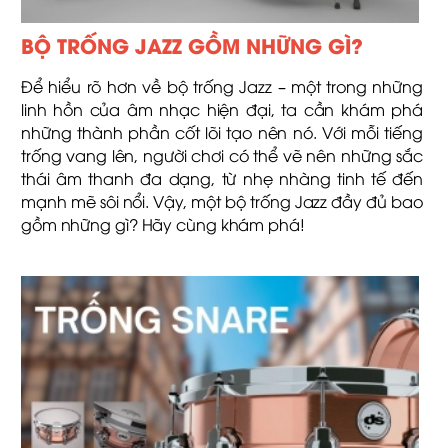
BỘ TRỐNG JAZZ GỒM NHỮNG GÌ?
Để hiểu rõ hơn về bộ trống Jazz – một trong những
linh hồn của âm nhạc hiện đại, ta cần khám phá
những thành phần cốt lõi tạo nên nó. Với mỗi tiếng
trống vang lên, người chơi có thể vẽ nên những sắc
thái âm thanh đa dạng, từ nhẹ nhàng tinh tế đến
mạnh mẽ sôi nổi. Vậy, một bộ trống Jazz đầy đủ bao
gồm những gì? Hãy cùng khám phá!