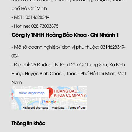
phố Hồ Chí Minh
- MST : 0314628349
- Hotline: 028.73003875
Công ty TNHH Hoàng Bảo Khoa - Chi Nhánh 1
- Mã số doanh nghiệp/ đơn vị phụ thuộc: 0314628349-
004
- Địa chỉ: 25 Đường 1B, Khu Dân Cư Trung Sơn, Xã Bình
Hưng, Huyện Bình Chánh, Thành Phố Hồ Chí Minh, Việt
Nam
Thông tin khác