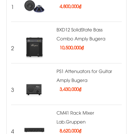
1
4,800,000
₫
BXD12 SolidState Bass
Combo Amply Bugera
2
10,500,000
₫
PS1 Attenuators for Guitar
Amply Bugera
3
3,430,000
₫
CM41 Rack Mixer
Lab.Gruppen
4
8,620,000
₫