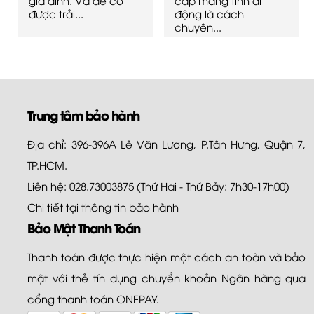
được trải...
động là cách
chuyên...
Trung tâm bảo hành
Địa chỉ: 396-396A Lê Văn Lương, P.Tân Hưng, Quận 7,
TP.HCM.
Liên hệ: 028.73003875 (Thứ Hai - Thứ Bảy: 7h30-17h00)
Chi tiết tại
thông tin bảo hành
Bảo Mật Thanh Toán
Thanh toán được thực hiện một cách an toàn và bảo
mật với thẻ tín dụng chuyển khoản Ngân hàng qua
cổng thanh toán ONEPAY.