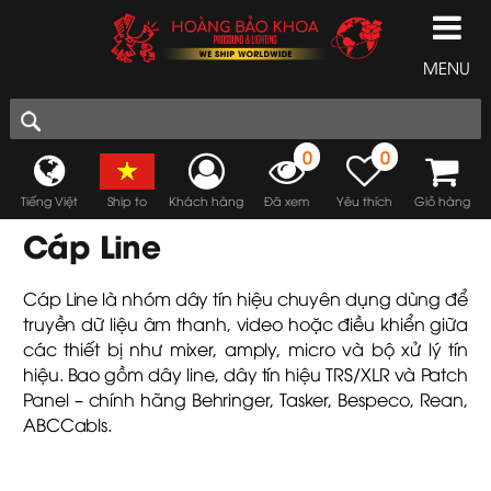
MENU
0
0
Tiếng Việt
Ship to
Khách hàng
Đã xem
Yêu thích
Giỏ hàng
Cáp Line
Cáp Line là nhóm dây tín hiệu chuyên dụng dùng để
truyền dữ liệu âm thanh, video hoặc điều khiển giữa
các thiết bị như mixer, amply, micro và bộ xử lý tín
hiệu. Bao gồm dây line, dây tín hiệu TRS/XLR và Patch
Panel – chính hãng Behringer, Tasker, Bespeco, Rean,
ABCCabls.