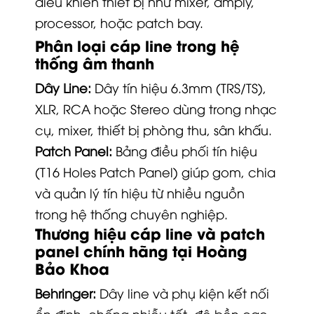
điều khiển thiết bị như mixer, amply,
processor, hoặc patch bay.
Phân loại cáp line trong hệ
thống âm thanh
Dây Line:
Dây tín hiệu 6.3mm (TRS/TS),
XLR, RCA hoặc Stereo dùng trong nhạc
cụ, mixer, thiết bị phòng thu, sân khấu.
Patch Panel:
Bảng điều phối tín hiệu
(T16 Holes Patch Panel) giúp gom, chia
và quản lý tín hiệu từ nhiều nguồn
trong hệ thống chuyên nghiệp.
Thương hiệu cáp line và patch
panel chính hãng tại Hoàng
Bảo Khoa
Behringer:
Dây line và phụ kiện kết nối
ổn định, chống nhiễu tốt, độ bền cao.