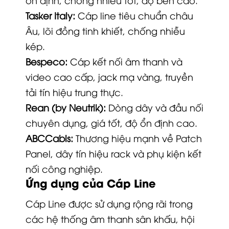
Tasker Italy:
Cáp line tiêu chuẩn châu
Âu, lõi đồng tinh khiết, chống nhiễu
kép.
Bespeco:
Cáp kết nối âm thanh và
video cao cấp, jack mạ vàng, truyền
tải tín hiệu trung thực.
Rean (by Neutrik):
Dòng dây và đầu nối
chuyên dụng, giá tốt, độ ổn định cao.
ABCCabls:
Thương hiệu mạnh về Patch
Panel, dây tín hiệu rack và phụ kiện kết
nối công nghiệp.
Ứng dụng của Cáp Line
Cáp Line được sử dụng rộng rãi trong
các hệ thống âm thanh sân khấu, hội