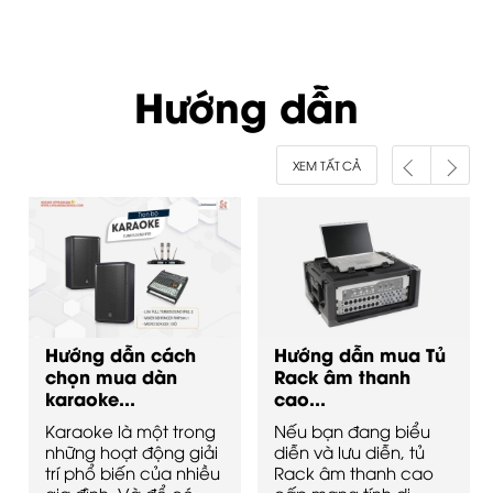
Hướng dẫn
XEM TẤT CẢ
Hướng dẫn cách
Hướng dẫn mua Tủ
chọn mua dàn
Rack âm thanh
karaoke...
cao...
Karaoke là một trong
Nếu bạn đang biểu
những hoạt động giải
diễn và lưu diễn, tủ
trí phổ biến của nhiều
Rack âm thanh cao
gia đình. Và để có
cấp mang tính di