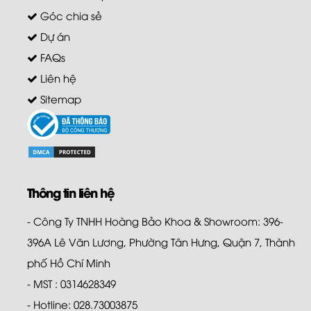
Góc chia sẻ
Dự án
FAQs
Liên hệ
Sitemap
Thông tin liên hệ
- Công Ty TNHH Hoàng Bảo Khoa & Showroom: 396-
396A Lê Văn Lương, Phường Tân Hưng, Quận 7, Thành
phố Hồ Chí Minh
- MST : 0314628349
- Hotline: 028.73003875