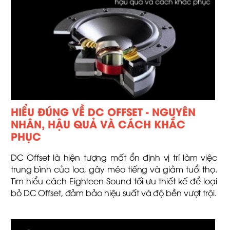
HIỂU ĐÚNG VỀ DC OFFSET - NGUYÊN
NHÂN, HẬU QUẢ VÀ CÁCH KHẮC
PHỤC
DC Offset là hiện tượng mất ổn định vị trí làm việc
trung bình của loa, gây méo tiếng và giảm tuổi thọ.
Tìm hiểu cách Eighteen Sound tối ưu thiết kế để loại
bỏ DC Offset, đảm bảo hiệu suất và độ bền vượt trội.