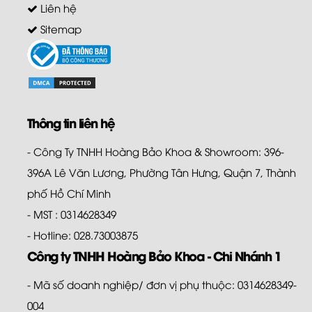
Liên hệ
Sitemap
Thông tin liên hệ
- Công Ty TNHH Hoàng Bảo Khoa & Showroom: 396-
396A Lê Văn Lương, Phường Tân Hưng, Quận 7, Thành
phố Hồ Chí Minh
- MST : 0314628349
- Hotline: 028.73003875
Công ty TNHH Hoàng Bảo Khoa - Chi Nhánh 1
- Mã số doanh nghiệp/ đơn vị phụ thuộc: 0314628349-
004