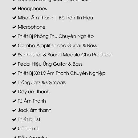
Headphones
Mixer Âm Thanh | Bộ Trộn Tín Hiệu
Microphone
Thiết Bị Phòng Thu Chuyên Nghiệp
Combo Amplifier cho Guitar & Bass
Synthesizer & Sound Module Cho Producer
Pedal Hiệu Ứng Guitar & Bass
Thiết Bị Xử Lý Âm Thanh Chuyên Nghiệp
Trống Jazz & Cymbals
Dây âm thanh
Tủ Âm Thanh
Jack âm thanh
Thiết bị DJ
Củ loa rời
Đầu Karaoke