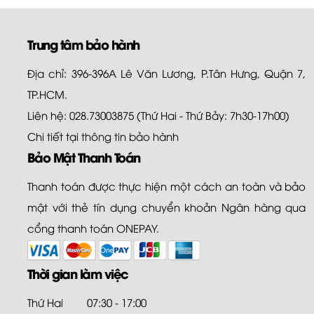
Trung tâm bảo hành
Địa chỉ: 396-396A Lê Văn Lương, P.Tân Hưng, Quận 7,
TP.HCM.
Liên hệ: 028.73003875 (Thứ Hai - Thứ Bảy: 7h30-17h00)
Chi tiết tại
thông tin bảo hành
Bảo Mật Thanh Toán
Thanh toán được thực hiện một cách an toàn và bảo
mật với thẻ tín dụng chuyển khoản Ngân hàng qua
cổng thanh toán ONEPAY.
Thời gian làm việc
Thứ Hai
07:30 - 17:00