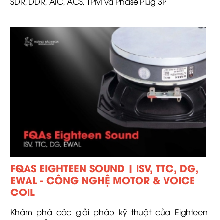
SDR, DDR, AIC, ACS, TPM và Phase Plug 3P
FQAS EIGHTEEN SOUND | ISV, TTC, DG,
EWAL - CÔNG NGHỆ MOTOR & VOICE
COIL
Khám phá các giải pháp kỹ thuật của Eighteen