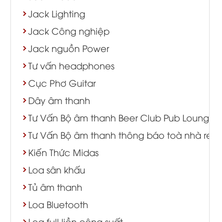
Jack Lighting
Jack Công nghiệp
Jack nguồn Power
Tư vấn headphones
Cục Phơ Guitar
Dây âm thanh
Tư Vấn Bộ âm thanh Beer Club Pub Lounge
Tư Vấn Bộ âm thanh thông báo toà nhà resort
Kiến Thức Midas
Loa sân khấu
Tủ âm thanh
Loa Bluetooth
Loa full liền công suất