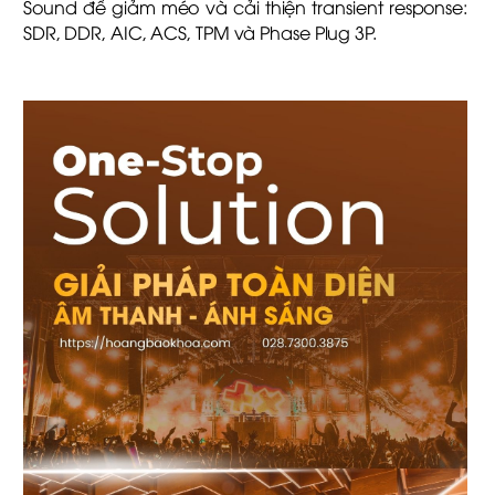
Sound để giảm méo và cải thiện transient response:
SDR, DDR, AIC, ACS, TPM và Phase Plug 3P.