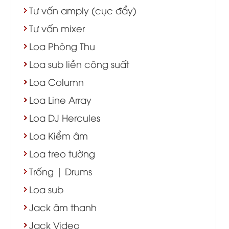
Tư vấn amply (cục đẩy)
Tư vấn mixer
Loa Phòng Thu
Loa sub liền công suất
Loa Column
Loa Line Array
Loa DJ Hercules
Loa Kiểm âm
Loa treo tường
Trống | Drums
Loa sub
Jack âm thanh
Jack Video