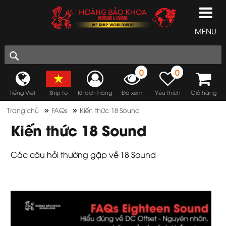
MENU
0
0
Tiếng Việt
Ship to
Khách hàng
Đã xem
Yêu thích
Giỏ hàng
»
»
Trang chủ
FAQs
Kiến thức 18 Sound
Kiến thức 18 Sound
Các câu hỏi thường gặp về 18 Sound