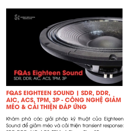
FQAS EIGHTEEN SOUND | SDR, DDR,
AIC, ACS, TPM, 3P - CÔNG NGHỆ GIẢM
MÉO & CẢI THIỆN ĐÁP ỨNG
Khám phá các giải pháp kỹ thuật của Eighteen
Sound để giảm méo và cải thiện transient response: