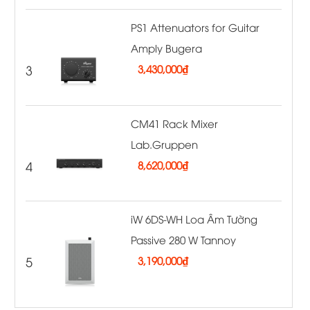
PS1 Attenuators for Guitar
Amply Bugera
3
3,430,000
₫
CM41 Rack Mixer
Lab.Gruppen
4
8,620,000
₫
iW 6DS-WH Loa Âm Tường
Passive 280 W Tannoy
5
3,190,000
₫