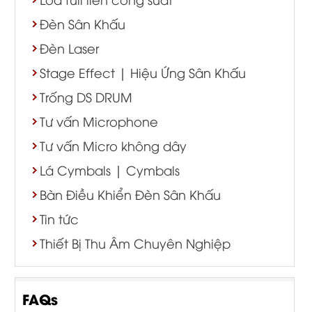
Đèn Sân Khấu
Đèn Laser
Stage Effect | Hiệu Ứng Sân Khấu
Trống DS DRUM
Tư vấn Microphone
Tư vấn Micro không dây
Lá Cymbals | Cymbals
Bàn Điều Khiển Đèn Sân Khấu
Tin tức
Thiết Bị Thu Âm Chuyên Nghiệp
FAQs