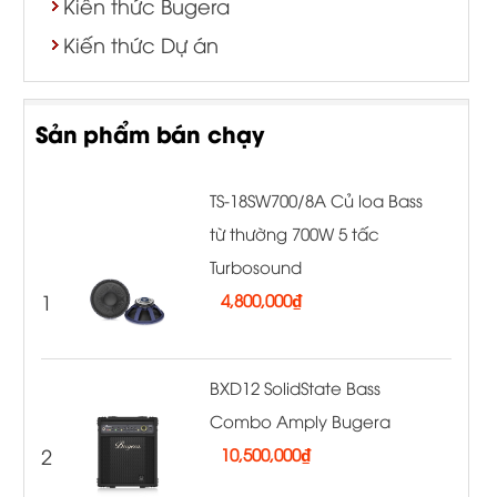
Kiến thức Bugera
Kiến thức Dự án
Sản phẩm bán chạy
TS-18SW700/8A Củ loa Bass
từ thường 700W 5 tấc
Turbosound
1
4,800,000
₫
BXD12 SolidState Bass
Combo Amply Bugera
2
10,500,000
₫