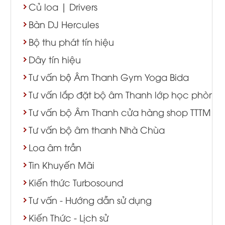
Củ loa | Drivers
Bàn DJ Hercules
Bộ thu phát tín hiệu
Dây tín hiệu
Tư vấn bộ Âm Thanh Gym Yoga Bida
Tư vấn lắp đặt bộ âm Thanh lớp học phòng 
Tư vấn bộ Âm Thanh cửa hàng shop TTTM
Tư vấn bộ âm thanh Nhà Chùa
Loa âm trần
Tin Khuyến Mãi
Kiến thức Turbosound
Tư vấn - Hướng dẫn sử dụng
Kiến Thức - Lịch sử