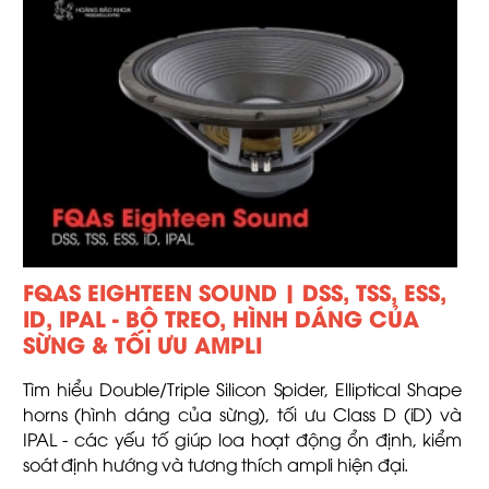
FQAS EIGHTEEN SOUND | DSS, TSS, ESS,
ID, IPAL - BỘ TREO, HÌNH DÁNG CỦA
SỪNG & TỐI ƯU AMPLI
Tìm hiểu Double/Triple Silicon Spider, Elliptical Shape
horns (hình dáng của sừng), tối ưu Class D (iD) và
IPAL - các yếu tố giúp loa hoạt động ổn định, kiểm
soát định hướng và tương thích ampli hiện đại.