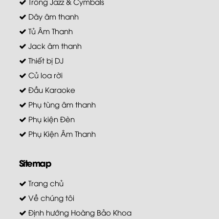
Trống Jazz & Cymbals
Dây âm thanh
Tủ Âm Thanh
Jack âm thanh
Thiết bị DJ
Củ loa rời
Đầu Karaoke
Phụ tùng âm thanh
Phụ kiện Đèn
Phụ Kiện Âm Thanh
Sitemap
Trang chủ
Về chúng tôi
Định hướng Hoàng Bảo Khoa