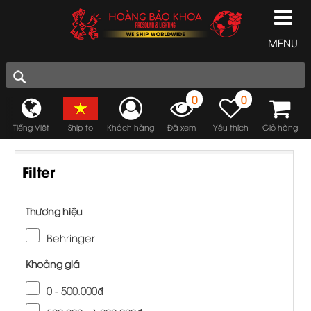
MENU
0
0
Tiếng Việt
Ship to
Khách hàng
Đã xem
Yêu thích
Giỏ hàng
Filter
Thương hiệu
Behringer
Khoảng giá
0 - 500.000₫