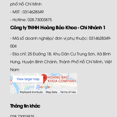
phố Hồ Chí Minh
- MST : 0314628349
- Hotline: 028.73003875
Công ty TNHH Hoàng Bảo Khoa - Chi Nhánh 1
- Mã số doanh nghiệp/ đơn vị phụ thuộc: 0314628349-
004
- Địa chỉ: 25 Đường 1B, Khu Dân Cư Trung Sơn, Xã Bình
Hưng, Huyện Bình Chánh, Thành Phố Hồ Chí Minh, Việt
Nam
Thông tin khác
028.73003875