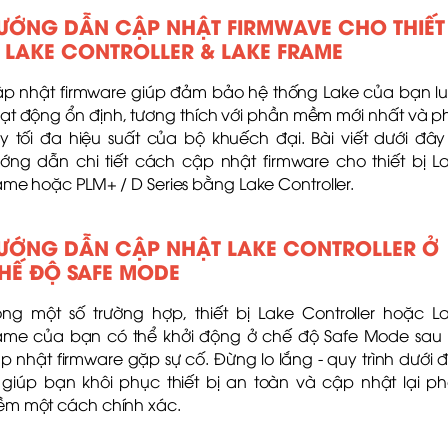
ƯỚNG DẪN CẬP NHẬT FIRMWAVE CHO THIẾT
Ị LAKE CONTROLLER & LAKE FRAME
p nhật firmware giúp đảm bảo hệ thống Lake của bạn l
ạt động ổn định, tương thích với phần mềm mới nhất và p
y tối đa hiệu suất của bộ khuếch đại. Bài viết dưới đây
ớng dẫn chi tiết cách cập nhật firmware cho thiết bị L
ame hoặc PLM+ / D Series bằng Lake Controller.
ƯỚNG DẪN CẬP NHẬT LAKE CONTROLLER Ở
HẾ ĐỘ SAFE MODE
ong một số trường hợp, thiết bị Lake Controller hoặc L
ame của bạn có thể khởi động ở chế độ Safe Mode sau 
p nhật firmware gặp sự cố. Đừng lo lắng - quy trình dưới 
 giúp bạn khôi phục thiết bị an toàn và cập nhật lại p
m một cách chính xác.