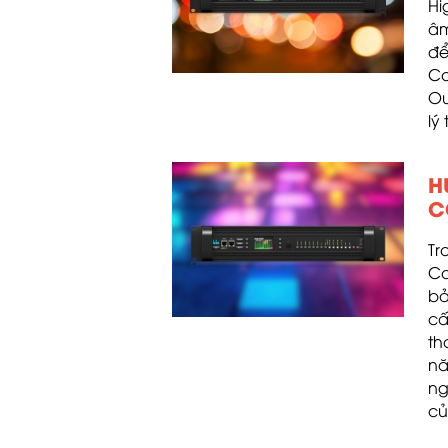
Hi
âm
để
Co
Ou
lý 
H
C
Tr
Co
bả
cấ
th
nă
ng
củ