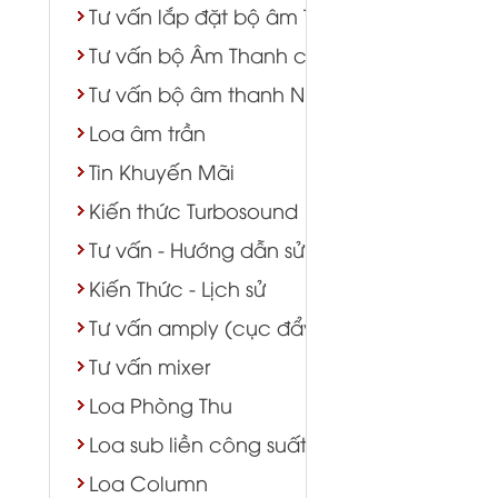
Tư vấn lắp đặt bộ âm Thanh lớp học phò
Tư vấn bộ Âm Thanh cửa hàng shop TTTM
Tư vấn bộ âm thanh Nhà Chùa
Loa âm trần
Tin Khuyến Mãi
Kiến thức Turbosound
Tư vấn - Hướng dẫn sử dụng
Kiến Thức - Lịch sử
Tư vấn amply (cục đẩy)
Tư vấn mixer
Loa Phòng Thu
Loa sub liền công suất
Loa Column