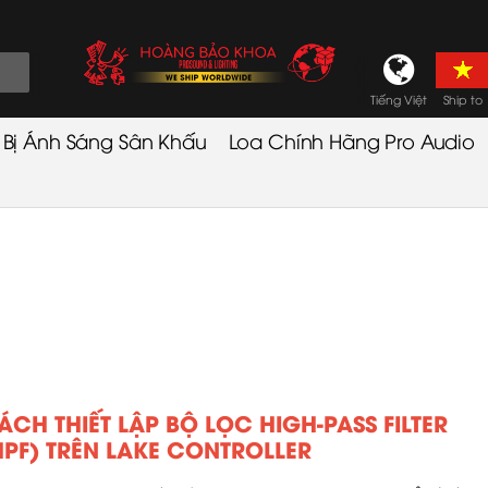
Tiếng Việt
Ship to
t Bị Ánh Sáng Sân Khấu
Loa Chính Hãng Pro Audio
ÁCH THIẾT LẬP BỘ LỌC HIGH-PASS FILTER
HPF) TRÊN LAKE CONTROLLER