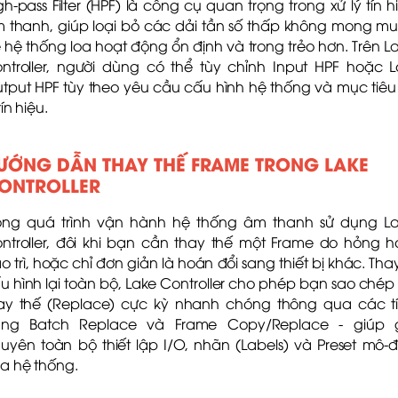
gh-pass Filter (HPF) là công cụ quan trọng trong xử lý tín h
 thanh, giúp loại bỏ các dải tần số thấp không mong m
 hệ thống loa hoạt động ổn định và trong trẻo hơn. Trên L
ntroller, người dùng có thể tùy chỉnh Input HPF hoặc 
tput HPF tùy theo yêu cầu cấu hình hệ thống và mục tiêu
tín hiệu.
ƯỚNG DẪN THAY THẾ FRAME TRONG LAKE
ONTROLLER
ong quá trình vận hành hệ thống âm thanh sử dụng L
ntroller, đôi khi bạn cần thay thế một Frame do hỏng h
o trì, hoặc chỉ đơn giản là hoán đổi sang thiết bị khác. Thay
u hình lại toàn bộ, Lake Controller cho phép bạn sao chép
ay thế (Replace) cực kỳ nhanh chóng thông qua các t
ng Batch Replace và Frame Copy/Replace - giúp 
uyên toàn bộ thiết lập I/O, nhãn (Labels) và Preset mô-
a hệ thống.