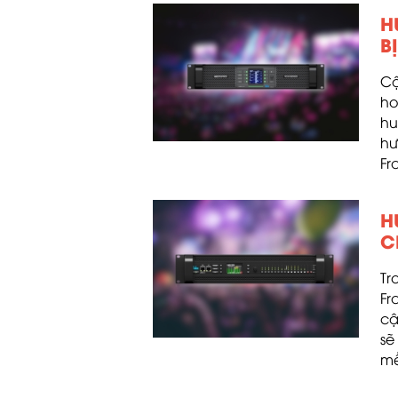
H
B
Cậ
ho
hu
hư
Fr
H
C
Tr
Fr
cậ
sẽ
mề