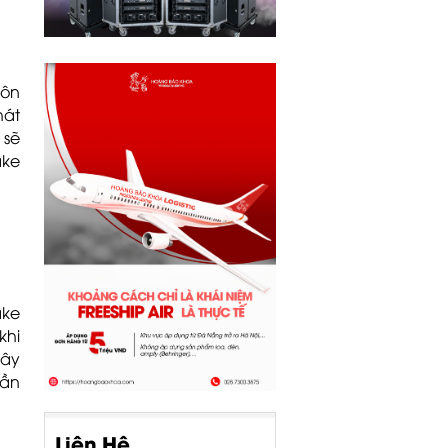
uôn
hát
 sẽ
ake
ake
khi
đây
hần
Liên Hệ