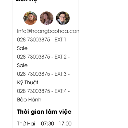
info@hoangbaohoa.com
028 73003875 - EXT:1
-
Sale
028 73003875 - EXT:2
-
Sale
028 73003875 - EXT:3
-
Kỹ Thuật
028 73003875 - EXT:4
-
Bảo Hành
Thời gian làm việc
Thứ Hai
07:30 - 17:00