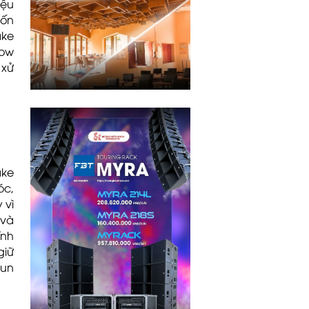
iệu
uốn
ake
Low
 xử
ake
óc,
 vì
 và
ính
giữ
đun