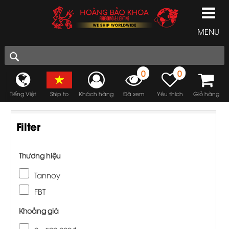
MENU
0
0
Tiếng Việt
Ship to
Khách hàng
Đã xem
Yêu thích
Giỏ hàng
Filter
Thương hiệu
Tannoy
FBT
Khoảng giá