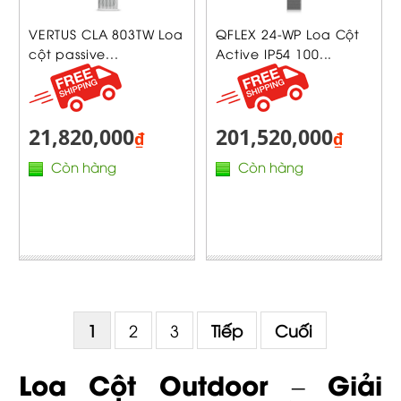
VERTUS CLA 803TW Loa
QFLEX 24-WP Loa Cột
cột passive...
Active IP54 100...
21,820,000
201,520,000
₫
₫
Còn hàng
Còn hàng
1
2
3
Tiếp
Cuối
Loa Cột Outdoor – Giải