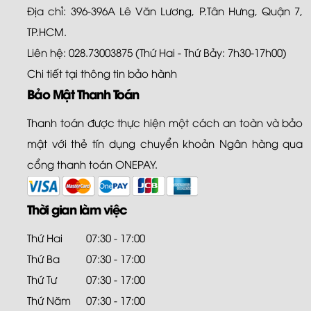
Địa chỉ: 396-396A Lê Văn Lương, P.Tân Hưng, Quận 7,
TP.HCM.
Liên hệ: 028.73003875 (Thứ Hai - Thứ Bảy: 7h30-17h00)
Chi tiết tại
thông tin bảo hành
Bảo Mật Thanh Toán
Thanh toán được thực hiện một cách an toàn và bảo
mật với thẻ tín dụng chuyển khoản Ngân hàng qua
cổng thanh toán ONEPAY.
Thời gian làm việc
Thứ Hai
07:30 - 17:00
Thứ Ba
07:30 - 17:00
Thứ Tư
07:30 - 17:00
Thứ Năm
07:30 - 17:00