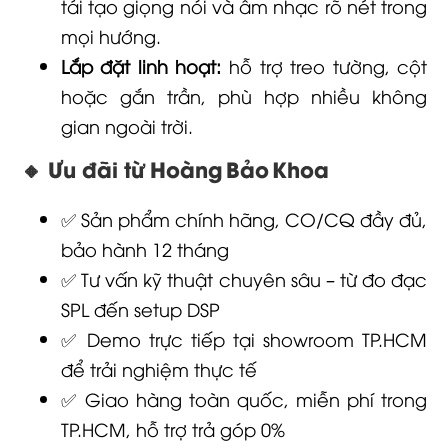
tái tạo giọng nói và âm nhạc rõ nét trong
mọi hướng.
Lắp đặt linh hoạt:
hỗ trợ treo tường, cột
hoặc gắn trần, phù hợp nhiều không
gian ngoài trời.
🔸 Ưu đãi từ Hoàng Bảo Khoa
✅ Sản phẩm chính hãng, CO/CQ đầy đủ,
bảo hành 12 tháng
✅ Tư vấn kỹ thuật chuyên sâu – từ đo đạc
SPL đến setup DSP
✅ Demo trực tiếp tại showroom TP.HCM
để trải nghiệm thực tế
✅ Giao hàng toàn quốc, miễn phí trong
TP.HCM, hỗ trợ trả góp 0%