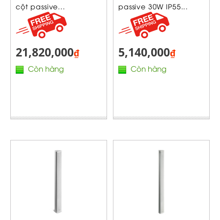
cột passive...
passive 30W IP55...
21,820,000
5,140,000
₫
₫
Còn hàng
Còn hàng