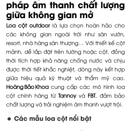
pháp âm thanh chất lượng
giữa không gian mở
Loa cột outdoor
là lựa chọn hoàn hảo cho
các không gian ngoài trời như sân vườn,
resort, nhà hàng sân thượng… Với thiết kế cột
mảnh, dễ lắp đặt trên tường hoặc cột, đồng
thời tích hợp khả năng chống nước và chịu
được thời tiết khắc nghiệt, dòng này kết hợp
giữa hiệu quả kỹ thuật và thẩm mỹ cao.
Hoàng Bảo Khoa
cung cấp các mô hình loa
cột chính hãng từ
Tannoy
và
FBT
, đảm bảo
chất lượng và trải nghiệm âm thanh vượt trội.
🔸 Các mẫu loa cột nổi bật