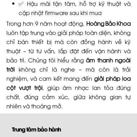
✅ Hậu mãi tận tâm, hỗ trợ kỹ thuật và
cập nhật firmware sau khi mua
Trong hơn 9 năm hoạt động,
Hoàng Bảo Khoa
luôn tập trung vào giải pháp toàn diện, không
chỉ bán thiết bị mà còn đồng hành về kỹ
thuật – từ tư vấn, lắp đặt đến vận hành và
bảo trì. Chúng tôi hiểu rằng
âm thanh ngoài
trời
không chỉ là nghe – mà còn là trải
nghiệm, và cam kết mang đến
giải pháp loa
cột vượt trội
, giúp âm nhạc lan tỏa đúng
chất, đúng cảm xúc, giữa không gian tự
nhiên và thoáng mở.
Trung tâm bảo hành