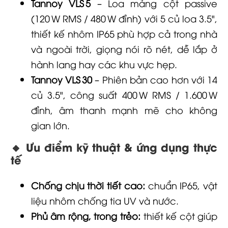
Tannoy VLS 5
– Loa mảng cột passive
(120 W RMS / 480 W đỉnh) với 5 củ loa 3.5",
thiết kế nhôm IP65 phù hợp cả trong nhà
và ngoài trời, giọng nói rõ nét, dễ lắp ở
hành lang hay các khu vực hẹp.
Tannoy VLS 30
– Phiên bản cao hơn với 14
củ 3.5", công suất 400 W RMS / 1.600 W
đỉnh, âm thanh mạnh mẽ cho không
gian lớn.
🔸 Ưu điểm kỹ thuật & ứng dụng thực
tế
Chống chịu thời tiết cao:
chuẩn IP65, vật
liệu nhôm chống tia UV và nước.
Phủ âm rộng, trong trẻo:
thiết kế cột giúp