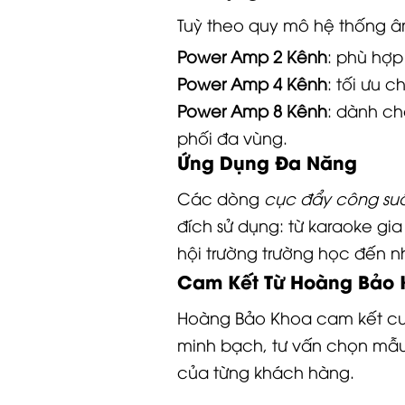
Tuỳ theo quy mô hệ thống â
Power Amp 2 Kênh
: phù hợp
Power Amp 4 Kênh
: tối ưu c
Power Amp 8 Kênh
: dành c
phối đa vùng.
Ứng Dụng Đa Năng
Các dòng
cục đẩy công su
đích sử dụng: từ karaoke gia 
hội trường trường học đến n
Cam Kết Từ Hoàng Bảo 
Hoàng Bảo Khoa cam kết c
minh bạch, tư vấn chọn mẫu
của từng khách hàng.