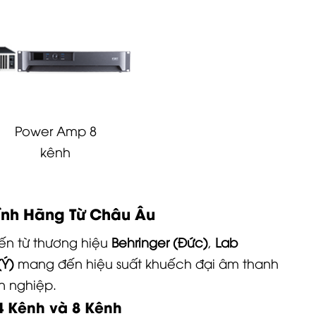
Power Amp 8
kênh
ính Hãng Từ Châu Âu
n từ thương hiệu
Behringer (Đức)
,
Lab
(Ý)
mang đến hiệu suất khuếch đại âm thanh
n nghiệp.
4 Kênh và 8 Kênh