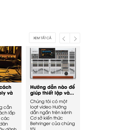
16,350,000
₫
10,
XEM TẤT CẢ
cách
Hướng dẫn nào để
Hướng Dẫn Lắp
ly và
giúp thiết lập và...
Đặt Loa Cho Dàn
Chúng tôi có một
Âm...
loạt video Hướng
g cần
Một trong những
dẫn ngắn trên kênh
ách lắp
điều khiến cho ngư
Cơ sở kiến ​​thức
à các
setup quán cafe k
Behringer của chúng
 dàn
đau đầu đó là bố tr
tôi .
hãy dành