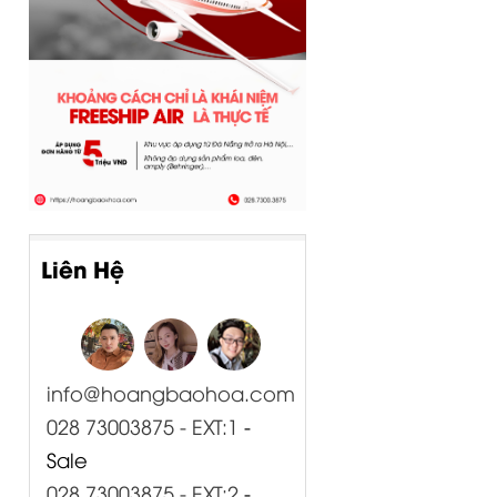
Liên Hệ
info@hoangbaohoa.com
028 73003875 - EXT:1
-
Sale
028 73003875 - EXT:2
-