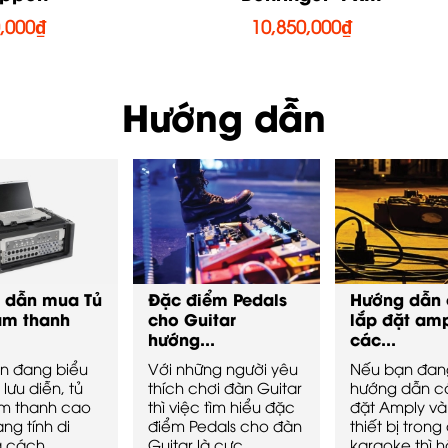
,000
₫
10,850,000
₫
Hướng dẫn
 dẫn mua Tủ
Đặc điểm Pedals
Hướng dẫn 
âm thanh
cho Guitar
lắp đặt amp
hướng...
các...
n đang biểu
Với những người yêu
Nếu bạn đan
 lưu diễn, tủ
thích chơi đàn Guitar
hướng dẫn c
m thanh cao
thì việc tìm hiểu đặc
đặt Amply v
ng tính di
điểm Pedals cho đàn
thiết bị trong
à cách
Guitar là cực...
karaoke thì 