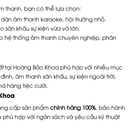
m thanh, bạn có thể lựa chọn:
 dàn âm thanh karaoke, hội trường nhỏ.
ho sân khấu sự kiện vừa và lớn.
ho hệ thống âm thanh chuyên nghiệp, phân
ất
tại Hoàng Bảo Khoa phù hợp với nhiều mục
đình, âm thanh sân khấu, sự kiện ngoài trời,
hà hàng tiệc cưới.
Khoa
ung cấp sản phẩm
chính hãng 100%
, bảo hành
 phù hợp với ngân sách và yêu cầu kỹ thuật