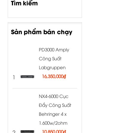
Tìm kiếm
Sản phẩm bán chạy
PD3000 Amply
Công Suất
Labgruppen
1
16,350,000
₫
NX4-6000 Cục
Đẩy Công Suất
Behringer 4 x
1.600w/2ohm
2
10,850,000
₫