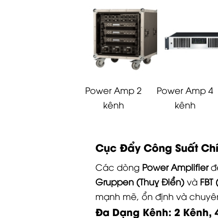
Power Amp 2
Power Amp 4
kênh
kênh
Cục Đẩy Công Suất Ch
Các dòng
Power Amplifier
đế
Gruppen (Thuỵ Điển)
và
FBT 
mạnh mẽ, ổn định và chuyê
Đa Dạng Kênh: 2 Kênh, 