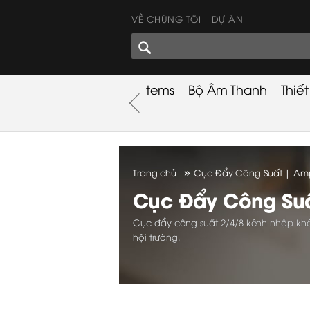
VỀ CHÚNG TÔI
DỰ ÁN
GÓC CHIA SẺ
nh
Khuyến Mãi
Used Items
Bộ Âm Thanh
Thiế
nh
»
Trang chủ
Cục Đẩy Công Suất | Ampl
Cục Đẩy Công Su
Cục đẩy công suất 2/4/8 kênh nhập khẩ
hội trường.