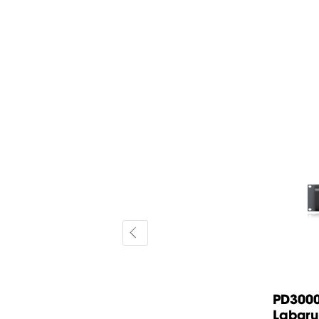
t
NX4-6000 Cục Đẩy Công Suất
PD3000
Behringer 4 x...
Labgr