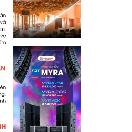
vẫn
 và
ym,
ive
 ấm
ẢN
yên
ng,
ành
NH