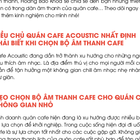
 thanh, Hoàng Bảo Khoa sẽ chia sẻ đến bạn những thiết
n có trong dàn âm thanh của quán cafe… Theo dõi ngay
 thêm kinh nghiệm cho mình nhé!
IỀU CHỦ QUÁN CAFE ACOUSTIC NHẤT ĐỊNH
HẢI BIẾT KHI CHỌN BỘ ÂM THANH CAFE
fe Acoustic đang dần trở thành xu hướng cho những ng
u thích âm nhạc. Là địa điểm thú vị cho mọi người mỗi c
ần để tận hưởng một không gian chill âm nhạc nhẹ nhà
ư giãn.
ẸO CHỌN BỘ ÂM THANH CAFE CHO QUÁN 
HÔNG GIAN NHỎ
nh doanh quán cafe hiện đang là xu hướng được nhiều 
ẻ lựa chọn để khởi nghiệp. Trong cuộc sống hiện đại đi u
fe là sự lựa chọn tốt nhất cho các cuộc gặp gỡ. Không g
ng trọng thanh lịch của quán cafe rất phù hợp để tán g