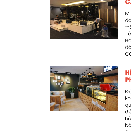
C
Mộ
đa
th
tr
Ho
dà
Cù
H
P
Đố
kh
qu
đi
hà
bộ