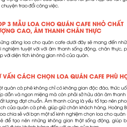
ò chuyện trao đổi công việc.
OP 3 MẪU LOA CHO QUÁN CAFE NHỎ CHẤT
ƯỢNG CAO, ÂM THANH CHÂN THỰC
ững dòng loa cho quán cafe dưới đây sẽ mang đến nh
ải nghiệm tuyệt vời với âm thanh sống động, chân thực, 
p với diện tích không gian nhỏ của quán.
Ư VẤN CÁCH CHỌN LOA QUÁN CAFE PHÙ H
t quán cà phê không chỉ có không gian độc đáo, thức u
p dẫn và ngon miệng mà còn phải sở hữu dàn âm thanh
ất lượng đạt chuẩn. Âm thanh cũng là yếu tố tạo nên ph
ch của quán cà phê, giúp giữ chân khách hàng. Hoàng 
oa chia sẻ với bạn một số kinh nghiệm chọn loa cho quán
ê để tạo nên những không gian thật sống động, giúp 
u giữ được khách hàng đến với quán của bạn.