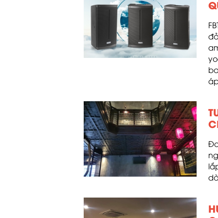
Q
FB
đả
am
yo
ba
áp
T
C
Đơ
ng
lắ
dà
H