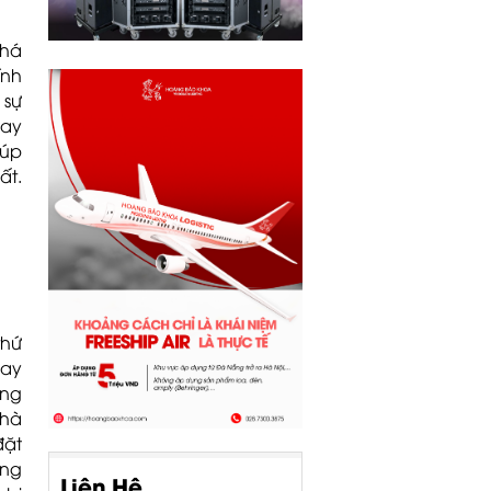
khá
ính
 sự
nay
iúp
ất.
thứ
hay
ững
nhà
đặt
ống
Liên Hệ