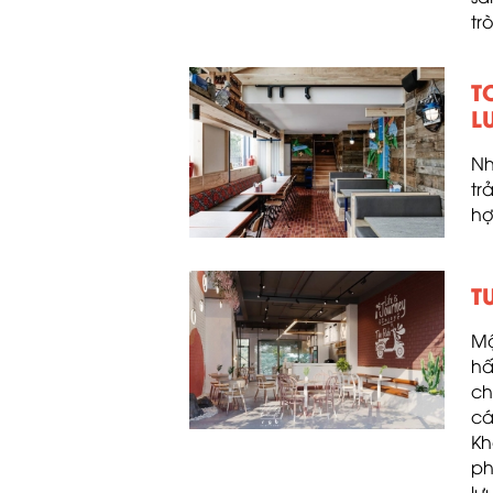
tr
T
L
Nh
tr
hợ
T
Mộ
hấ
ch
cá
Kh
ph
lư