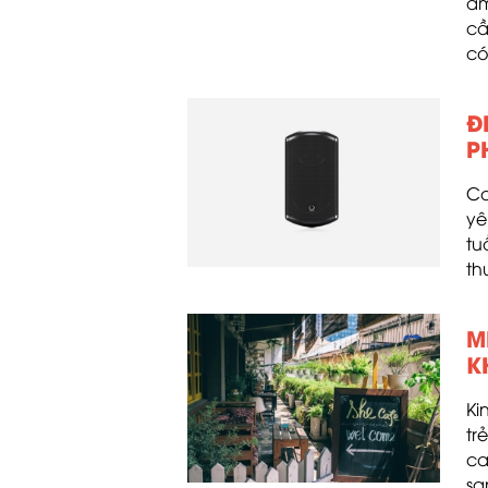
âm
cầ
có
Đ
P
Ca
yê
tu
th
M
K
Ki
tr
ca
sa