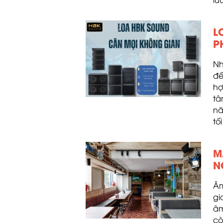
L
P
Nh
đế
hợ
tâ
nă
tố
M
N
Âm
gi
âm
cò