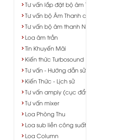
Tư vấn lắp đặt bộ âm Thanh lớp học phò
Tư vấn bộ Âm Thanh cửa hàng shop TTTM
Tư vấn bộ âm thanh Nhà Chùa
Loa âm trần
Tin Khuyến Mãi
Kiến thức Turbosound
Tư vấn - Hướng dẫn sử dụng
Kiến Thức - Lịch sử
Tư vấn amply (cục đẩy)
Tư vấn mixer
Loa Phòng Thu
Loa sub liền công suất
Loa Column