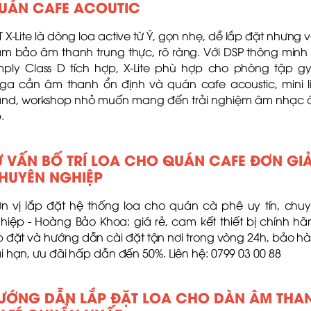
UÁN CAFE ACOUTIC
T X-Lite là dòng loa active từ Ý, gọn nhẹ, dễ lắp đặt nhưng 
m bảo âm thanh trung thực, rõ ràng. Với DSP thông minh
ply Class D tích hợp, X-Lite phù hợp cho phòng tập g
ga cần âm thanh ổn định và quán cafe acoustic, mini l
nd, workshop nhỏ muốn mang đến trải nghiệm âm nhạc
.
Ư VẤN BỐ TRÍ LOA CHO QUÁN CAFE ĐƠN GI
HUYÊN NGHIỆP
n vị lắp đặt hệ thống loa cho quán cà phê uy tín, chu
hiệp - Hoàng Bảo Khoa: giá rẻ, cam kết thiết bị chính hã
p đặt và hướng dẫn cài đặt tận nơi trong vòng 24h, bảo h
i hạn, ưu đãi hấp dẫn đến 50%. Liên hệ: 0799 03 00 88
ƯỚNG DẪN LẮP ĐẶT LOA CHO DÀN ÂM THA