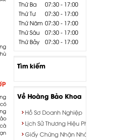
Thứ Ba
07:30 - 17:00
Thứ Tư
07:30 - 17:00
Thứ Năm
07:30 - 17:00
Thứ Sáu
07:30 - 17:00
Thứ Bảy
07:30 - 17:00
ững
phù
Tìm kiếm
ỢP
Về Hoàng Bảo Khoa
ống
 có
ong
Hồ Sơ Doanh Nghiệp
Bảo
Lịch Sử Thương Hiệu Phân Phối
 cà
bạn
Giấy Chứng Nhận Nhà Phân Phối