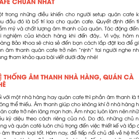
AFÉ CHUẨN NHẤT
t trong những điều khiến cho người setup quán cafe 
u đầu đó là bố trí loa cho quán cafe. Quyết định đến t
ẩm mỹ và chất lượng âm thanh của quán. Tác động đến
ải nghiệm của khách hàng khi đến đây.. Vì vậy, hôm 
àng Bảo Khoa sẽ chia sẻ đến bạn cách lắp đặt loa để g
n âm thanh quán cafe trở nên “nịnh” tai người nghe nh
ng tham khảo qua bài viết dưới đây nhé!
Ệ THỐNG ÂM THANH NHÀ HÀNG, QUÁN CÀ
HÊ
i với một nhà hàng hay quán cafe thì phần âm thanh là 
ông thể thiếu. Âm thanh giúp cho không khí ở nhà hàng 
án cafe trở nên lãng mạn hơn. Âm nhạc luôn làm nên nh
ều kỳ diệu theo cách riêng của nó. Do đó, những chủ 
ng và quán café luôn chú trọng đến việc thiết kế và lắp 
 âm thanh loại tốt. Hôm nay, để tiếp nổi chủ đề về hệ th