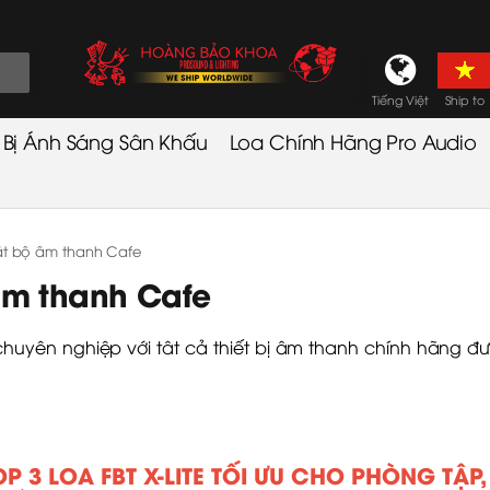
Tiếng Việt
Ship to
t Bị Ánh Sáng Sân Khấu
Loa Chính Hãng Pro Audio
đặt bộ âm thanh Cafe
 âm thanh Cafe
chuyên nghiệp với tât cả thiết bị âm thanh chính hãng đ
OP 3 LOA FBT X-LITE TỐI ƯU CHO PHÒNG TẬP,