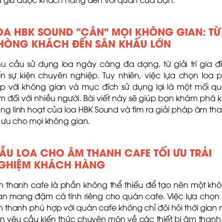
OA HBK SOUND "CÂN" MỌI KHÔNG GIAN: TỪ
HÒNG KHÁCH ĐẾN SÂN KHẤU LỚN
u cầu sử dụng loa ngày càng đa dạng, từ giải trí gia đ
n sự kiện chuyên nghiệp. Tuy nhiên, việc lựa chọn loa 
p với không gian và mục đích sử dụng lại là một mối q
m đối với nhiều người. Bài viết này sẽ giúp bạn khám phá 
ng linh hoạt của loa HBK Sound và tìm ra giải pháp âm th
i ưu cho mọi không gian.
ẪU LOA CHO ÂM THANH CAFE TỐI ƯU TRẢI
GHIỆM KHÁCH HÀNG
 thanh cafe là phần không thể thiếu để tạo nên một kh
an mang đậm cá tính riêng cho quán cafe. Việc lựa chọn
 thanh phù hợp với quán cafe không chỉ đòi hỏi thời gian
n yêu cầu kiến thức chuyên môn về các thiết bị âm thanh.