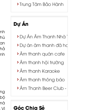
Trung Tâm Bảo Hành
Dự Án
ình
Dự Án Âm Thanh Nhà Thờ | Nhà Nguyện
phù
uan
Dự án âm thanh đã hoàn thành
khả
Âm thanh quán cafe
anh
Âm thanh hội trường
Âm thanh Karaoke
Âm thanh thông báo
Âm Thanh Beer Club - Bar - Tiệc Cưới
ông
 bộ
 mà
Góc Chia Sẻ
 Vì