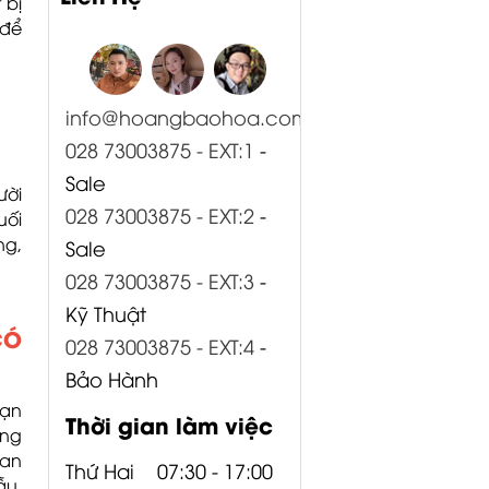
 bị
 để
info@hoangbaohoa.com
028 73003875 - EXT:1
-
Sale
ười
028 73003875 - EXT:2
-
uối
ng,
Sale
028 73003875 - EXT:3
-
Kỹ Thuật
CÓ
028 73003875 - EXT:4
-
Bảo Hành
bạn
Thời gian làm việc
ống
ian
Thứ Hai
07:30 - 17:00
ẫu,