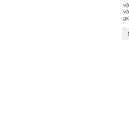
vậ
và
gi