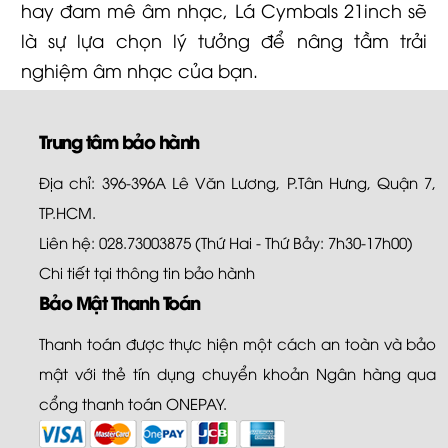
hay đam mê âm nhạc, Lá Cymbals 21inch sẽ
là sự lựa chọn lý tưởng để nâng tầm trải
nghiệm âm nhạc của bạn.
Trung tâm bảo hành
Địa chỉ: 396-396A Lê Văn Lương, P.Tân Hưng, Quận 7,
TP.HCM.
Liên hệ: 028.73003875 (Thứ Hai - Thứ Bảy: 7h30-17h00)
Chi tiết tại
thông tin bảo hành
Bảo Mật Thanh Toán
Thanh toán được thực hiện một cách an toàn và bảo
mật với thẻ tín dụng chuyển khoản Ngân hàng qua
cổng thanh toán ONEPAY.