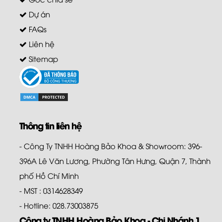
Dự án
FAQs
Liên hệ
Sitemap
Thông tin liên hệ
- Công Ty TNHH Hoàng Bảo Khoa & Showroom: 396-
396A Lê Văn Lương, Phường Tân Hưng, Quận 7, Thành
phố Hồ Chí Minh
- MST : 0314628349
- Hotline: 028.73003875
Công ty TNHH Hoàng Bảo Khoa - Chi Nhánh 1