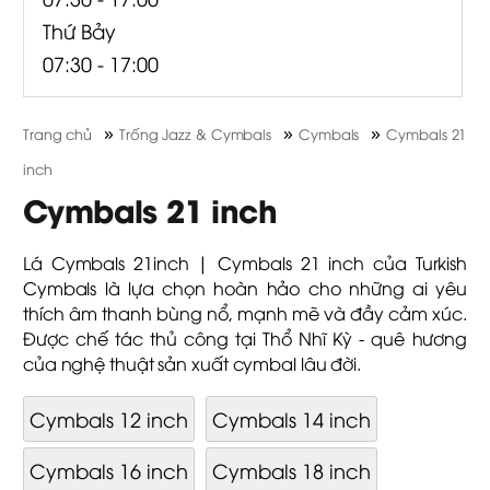
Thứ Bảy
07:30 - 17:00
»
»
»
Trang chủ
Trống Jazz & Cymbals
Cymbals
Cymbals 21
inch
Cymbals 21 inch
Lá Cymbals 21inch | Cymbals 21 inch của Turkish
Cymbals là lựa chọn hoàn hảo cho những ai yêu
thích âm thanh bùng nổ, mạnh mẽ và đầy cảm xúc.
Được chế tác thủ công tại Thổ Nhĩ Kỳ - quê hương
của nghệ thuật sản xuất cymbal lâu đời.
Cymbals 12 inch
Cymbals 14 inch
Cymbals 16 inch
Cymbals 18 inch