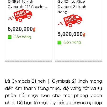
C-RR21 Turkish
GL-R21 Lá Ride
Cymbals 21" Classic...
Cymbal 21 inch
dòng...
6,020,000
₫
5,690,000
₫
Còn hàng
Còn hàng
Lá Cymbals 21inch | Cymbals 21 inch mang
đến âm thanh trung thực, độ vang tốt và sự
phản hồi nhạy bén cho mọi phong cách
chơi. Dù bạn là một tay trống chuyên nghiệp