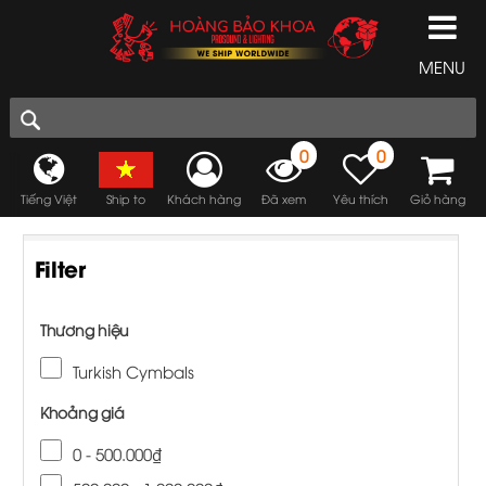
MENU
0
0
Tiếng Việt
Ship to
Khách hàng
Đã xem
Yêu thích
Giỏ hàng
Filter
Thương hiệu
Turkish Cymbals
Khoảng giá
0 - 500.000₫