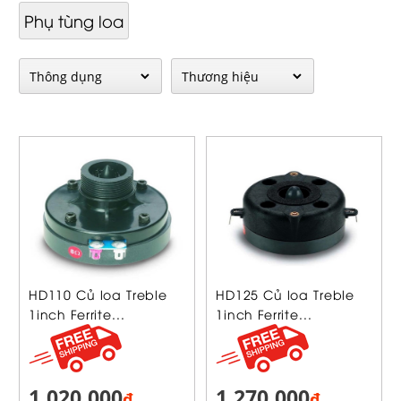
Phụ tùng loa
HD110 Củ loa Treble
HD125 Củ loa Treble
1inch Ferrite...
1inch Ferrite...
1,020,000
1,270,000
₫
₫