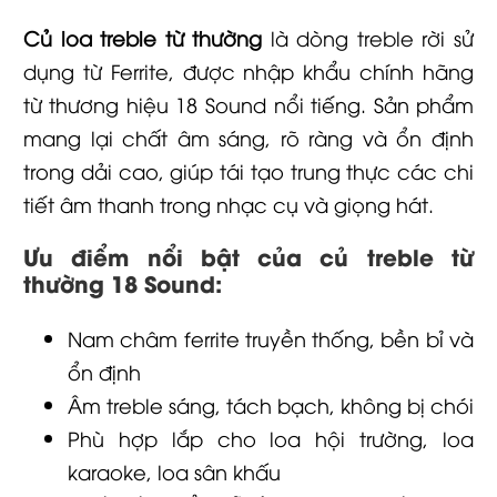
Củ loa treble từ thường
là dòng treble rời sử
dụng từ Ferrite, được nhập khẩu chính hãng
từ thương hiệu 18 Sound nổi tiếng. Sản phẩm
mang lại chất âm sáng, rõ ràng và ổn định
trong dải cao, giúp tái tạo trung thực các chi
tiết âm thanh trong nhạc cụ và giọng hát.
Ưu điểm nổi bật của củ treble từ
thường 18 Sound:
Nam châm ferrite truyền thống, bền bỉ và
ổn định
Âm treble sáng, tách bạch, không bị chói
Phù hợp lắp cho loa hội trường, loa
karaoke, loa sân khấu