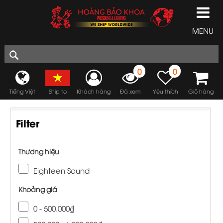
MENU
0
0
Tiếng Việt
Ship to
Khách hàng
Đã xem
Yêu thích
Giỏ hàng
Filter
Thương hiệu
Eighteen Sound
Khoảng giá
0 - 500.000₫