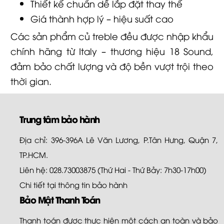
Thiết kế chuẩn dễ lắp đặt thay thế
Giá thành hợp lý – hiệu suất cao
Các sản phẩm củ treble đều được nhập khẩu
chính hãng từ Italy – thương hiệu 18 Sound,
đảm bảo chất lượng và độ bền vượt trội theo
thời gian.
Trung tâm bảo hành
Địa chỉ: 396-396A Lê Văn Lương, P.Tân Hưng, Quận 7,
TP.HCM.
Liên hệ: 028.73003875 (Thứ Hai - Thứ Bảy: 7h30-17h00)
Chi tiết tại
thông tin bảo hành
Bảo Mật Thanh Toán
Thanh toán được thực hiện một cách an toàn và bảo