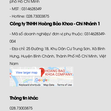
phố Hồ Chí Minh
- MST : 0314628349
- Hotline: 028.73003875
Công ty TNHH Hoàng Bảo Khoa - Chi Nhánh 1
- Mã số doanh nghiệp/ đơn vị phụ thuộc: 0314628349-
004
- Địa chỉ: 25 Đường 1B, Khu Dân Cư Trung Sơn, Xã Bình
Hưng, Huyện Bình Chánh, Thành Phố Hồ Chí Minh, Việt
Nam
Thông tin khác
028.73003875