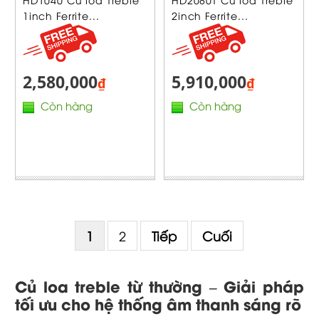
1inch Ferrite...
2inch Ferrite...
2,580,000
5,910,000
₫
₫
Còn hàng
Còn hàng
1
2
Tiếp
Cuối
Củ loa treble từ thường – Giải pháp
tối ưu cho hệ thống âm thanh sáng rõ