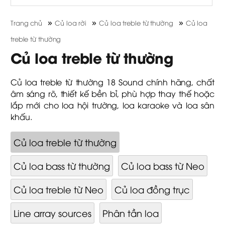
»
»
»
Trang chủ
Củ loa rời
Củ loa treble từ thường
Củ loa
treble từ thường
Củ loa treble từ thường
Củ loa treble từ thường 18 Sound chính hãng, chất
âm sáng rõ, thiết kế bền bỉ, phù hợp thay thế hoặc
lắp mới cho loa hội trường, loa karaoke và loa sân
khấu.
Củ loa treble từ thường
Củ loa bass từ thường
Củ loa bass từ Neo
Củ loa treble từ Neo
Củ loa đồng trục
Line array sources
Phân tần loa