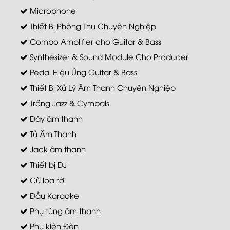
Microphone
Thiết Bị Phòng Thu Chuyên Nghiệp
Combo Amplifier cho Guitar & Bass
Synthesizer & Sound Module Cho Producer
Pedal Hiệu Ứng Guitar & Bass
Thiết Bị Xử Lý Âm Thanh Chuyên Nghiệp
Trống Jazz & Cymbals
Dây âm thanh
Tủ Âm Thanh
Jack âm thanh
Thiết bị DJ
Củ loa rời
Đầu Karaoke
Phụ tùng âm thanh
Phụ kiện Đèn