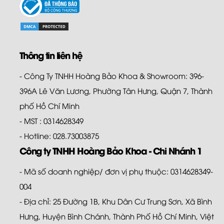
Thông tin liên hệ
- Công Ty TNHH Hoàng Bảo Khoa & Showroom: 396-
396A Lê Văn Lương, Phường Tân Hưng, Quận 7, Thành
phố Hồ Chí Minh
- MST : 0314628349
- Hotline: 028.73003875
Công ty TNHH Hoàng Bảo Khoa - Chi Nhánh 1
- Mã số doanh nghiệp/ đơn vị phụ thuộc: 0314628349-
004
- Địa chỉ: 25 Đường 1B, Khu Dân Cư Trung Sơn, Xã Bình
Hưng, Huyện Bình Chánh, Thành Phố Hồ Chí Minh, Việt