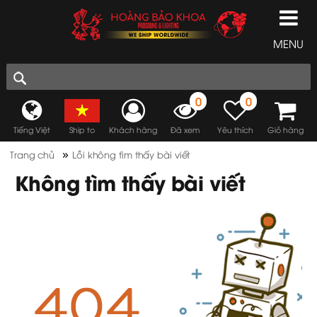
MENU
0
0
Tiếng Việt
Ship to
Khách hàng
Đã xem
Yêu thích
Giỏ hàng
»
Trang chủ
Lỗi không tìm thấy bài viết
Không tìm thấy bài viết