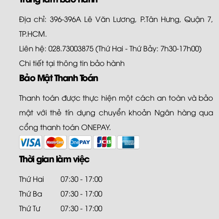
Địa chỉ: 396-396A Lê Văn Lương, P.Tân Hưng, Quận 7,
TP.HCM.
Liên hệ: 028.73003875 (Thứ Hai - Thứ Bảy: 7h30-17h00)
Chi tiết tại
thông tin bảo hành
Bảo Mật Thanh Toán
Thanh toán được thực hiện một cách an toàn và bảo
mật với thẻ tín dụng chuyển khoản Ngân hàng qua
cổng thanh toán ONEPAY.
Thời gian làm việc
Thứ Hai
07:30 - 17:00
Thứ Ba
07:30 - 17:00
Thứ Tư
07:30 - 17:00