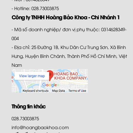
- Hotline: 028.73003875
Công ty TNHH Hoàng Bảo Khoa - Chi Nhánh 1
- Mã số doanh nghiệp/ đơn vị phụ thuộc: 0314628349-
004
- Địa chỉ: 25 Đường 1B, Khu Dân Cư Trung Sơn, Xã Bình
Hưng, Huyện Bình Chánh, Thành Phố Hồ Chí Minh, Việt
Nam
Thông tin khác
028.73003875
info@hoangbaokhoa.com