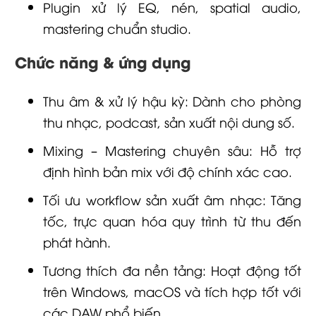
Plugin xử lý EQ, nén, spatial audio,
mastering chuẩn studio.
Chức năng & ứng dụng
Thu âm & xử lý hậu kỳ: Dành cho phòng
thu nhạc, podcast, sản xuất nội dung số.
Mixing – Mastering chuyên sâu: Hỗ trợ
định hình bản mix với độ chính xác cao.
Tối ưu workflow sản xuất âm nhạc: Tăng
tốc, trực quan hóa quy trình từ thu đến
phát hành.
Tương thích đa nền tảng: Hoạt động tốt
trên Windows, macOS và tích hợp tốt với
các DAW phổ biến.