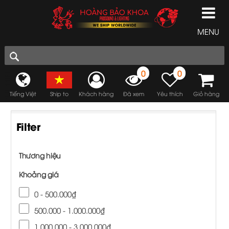
MENU
0
0
Tiếng Việt
Ship to
Khách hàng
Đã xem
Yêu thích
Giỏ hàng
Filter
Thương hiệu
Khoảng giá
0 - 500.000₫
500.000 - 1.000.000₫
1.000.000 - 3.000.000₫