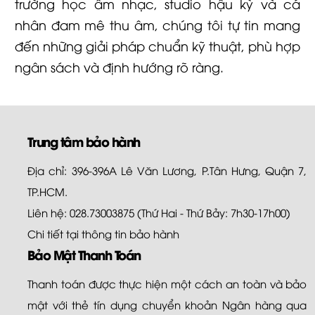
trường học âm nhạc, studio hậu kỳ và cá
nhân đam mê thu âm, chúng tôi tự tin mang
đến những giải pháp chuẩn kỹ thuật, phù hợp
ngân sách và định hướng rõ ràng.
Trung tâm bảo hành
Địa chỉ: 396-396A Lê Văn Lương, P.Tân Hưng, Quận 7,
TP.HCM.
Liên hệ: 028.73003875 (Thứ Hai - Thứ Bảy: 7h30-17h00)
Chi tiết tại
thông tin bảo hành
Bảo Mật Thanh Toán
Thanh toán được thực hiện một cách an toàn và bảo
mật với thẻ tín dụng chuyển khoản Ngân hàng qua