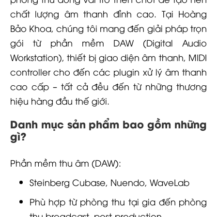
chất lượng âm thanh đỉnh cao. Tại Hoàng
Bảo Khoa, chúng tôi mang đến giải pháp trọn
gói từ phần mềm DAW (Digital Audio
Workstation), thiết bị giao diện âm thanh, MIDI
controller cho đến các plugin xử lý âm thanh
cao cấp – tất cả đều đến từ những thương
hiệu hàng đầu thế giới.
Danh mục sản phẩm bao gồm những
gì?
Phần mềm thu âm (DAW):
Steinberg Cubase, Nuendo, WaveLab
Phù hợp từ phòng thu tại gia đến phòng
thu broadcast, post-production.