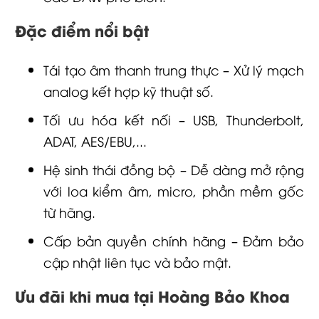
Đặc điểm nổi bật
Tái tạo âm thanh trung thực – Xử lý mạch
analog kết hợp kỹ thuật số.
Tối ưu hóa kết nối – USB, Thunderbolt,
ADAT, AES/EBU,...
Hệ sinh thái đồng bộ – Dễ dàng mở rộng
với loa kiểm âm, micro, phần mềm gốc
từ hãng.
Cấp bản quyền chính hãng – Đảm bảo
cập nhật liên tục và bảo mật.
Ưu đãi khi mua tại Hoàng Bảo Khoa