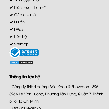
Kiến thức - Lịch sử
Góc chia sẻ
Dự án
FAQs
Liên hệ
Sitemap
Thông tin liên hệ
- Công Ty TNHH Hoàng Bảo Khoa & Showroom: 396-
396A Lê Văn Lương, Phường Tân Hưng, Quận 7, Thành
phố Hồ Chí Minh
- MST : 0314628349