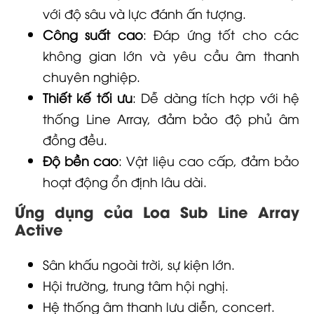
với độ sâu và lực đánh ấn tượng.
Công suất cao
: Đáp ứng tốt cho các
không gian lớn và yêu cầu âm thanh
chuyên nghiệp.
Thiết kế tối ưu
: Dễ dàng tích hợp với hệ
thống Line Array, đảm bảo độ phủ âm
đồng đều.
Độ bền cao
: Vật liệu cao cấp, đảm bảo
hoạt động ổn định lâu dài.
Ứng dụng của Loa Sub Line Array
Active
Sân khấu ngoài trời, sự kiện lớn.
Hội trường, trung tâm hội nghị.
Hệ thống âm thanh lưu diễn, concert.