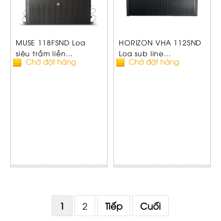
MUSE 118FSND Loa
HORIZON VHA 112SND
siêu trầm liền...
Loa sub line...
Chờ đặt hàng
Chờ đặt hàng
1
2
Tiếp
Cuối