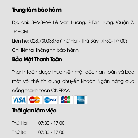
Trung tâm bảo hành
Địa chỉ: 396-396A Lê Văn Lương, P.Tân Hưng, Quận 7,
TP.HCM.
Liên hệ: 028.73003875 (Thứ Hai - Thứ Bảy: 7h30-17h00)
Chi tiết tại
thông tin bảo hành
Bảo Mật Thanh Toán
Thanh toán được thực hiện một cách an toàn và bảo
mật với thẻ tín dụng chuyển khoản Ngân hàng qua
cổng thanh toán ONEPAY.
Thời gian làm việc
Thứ Hai
07:30 - 17:00
Thứ Ba
07:30 - 17:00