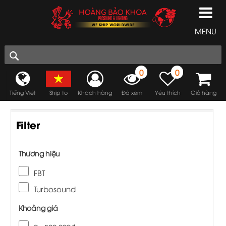
MENU
0
0
Tiếng Việt
Ship to
Khách hàng
Đã xem
Yêu thích
Giỏ hàng
Filter
Thương hiệu
FBT
Turbosound
Khoảng giá