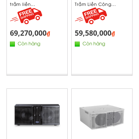
trầm liền...
Trầm Liền Công...
69,270,000
59,580,000
₫
₫
Còn hàng
Còn hàng