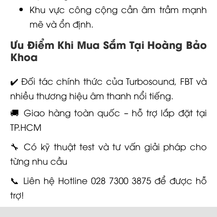
Khu vực công cộng cần âm trầm mạnh
mẽ và ổn định.
Ưu Điểm Khi Mua Sắm Tại Hoàng Bảo
Khoa
✔️ Đối tác chính thức của Turbosound, FBT và
nhiều thương hiệu âm thanh nổi tiếng.
🚚 Giao hàng toàn quốc – hỗ trợ lắp đặt tại
TP.HCM
🔧 Có kỹ thuật test và tư vấn giải pháp cho
từng nhu cầu
📞 Liên hệ Hotline 028 7300 3875 để được hỗ
trợ!