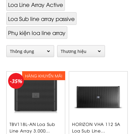
Loa Line Array Active
Loa Sub line array passive
Phụ kiện loa line array
HÀNG KHUYẾN MÃI
-35%
TBV118L-AN Loa Sub
HORIZON VHA 112 SA
Line Array 3.000...
Loa Sub Line...