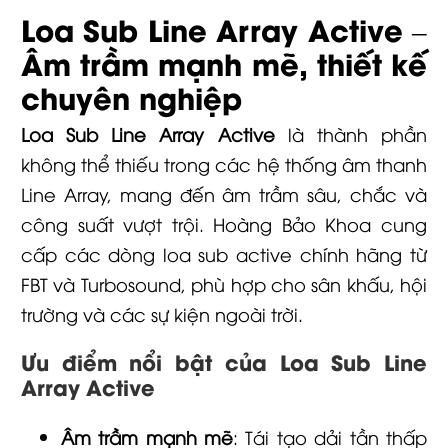
Loa Sub Line Array Active –
Âm trầm mạnh mẽ, thiết kế
chuyên nghiệp
Loa Sub Line Array Active
là thành phần
không thể thiếu trong các hệ thống âm thanh
Line Array, mang đến âm trầm sâu, chắc và
công suất vượt trội. Hoàng Bảo Khoa cung
cấp các dòng loa sub active chính hãng từ
FBT
và
Turbosound
, phù hợp cho sân khấu, hội
trường và các sự kiện ngoài trời.
Ưu điểm nổi bật của Loa Sub Line
Array Active
Âm trầm mạnh mẽ
: Tái tạo dải tần thấp