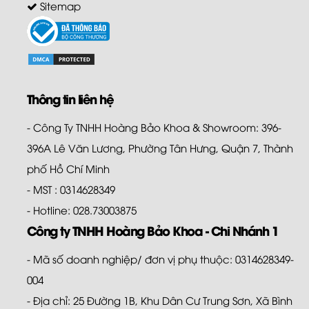
Sitemap
Thông tin liên hệ
- Công Ty TNHH Hoàng Bảo Khoa & Showroom: 396-
396A Lê Văn Lương, Phường Tân Hưng, Quận 7, Thành
phố Hồ Chí Minh
- MST : 0314628349
- Hotline: 028.73003875
Công ty TNHH Hoàng Bảo Khoa - Chi Nhánh 1
- Mã số doanh nghiệp/ đơn vị phụ thuộc: 0314628349-
004
- Địa chỉ: 25 Đường 1B, Khu Dân Cư Trung Sơn, Xã Bình