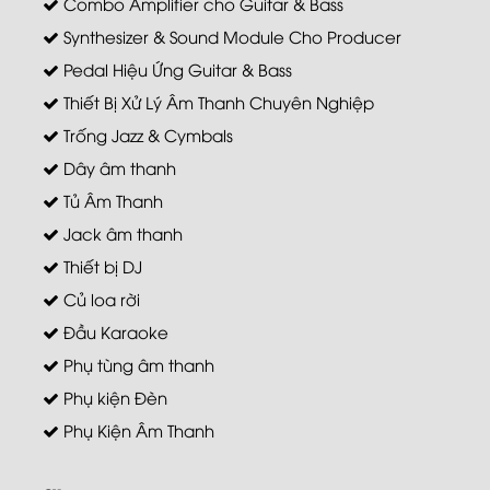
Combo Amplifier cho Guitar & Bass
Synthesizer & Sound Module Cho Producer
Pedal Hiệu Ứng Guitar & Bass
Thiết Bị Xử Lý Âm Thanh Chuyên Nghiệp
Trống Jazz & Cymbals
Dây âm thanh
Tủ Âm Thanh
Jack âm thanh
Thiết bị DJ
Củ loa rời
Đầu Karaoke
Phụ tùng âm thanh
Phụ kiện Đèn
Phụ Kiện Âm Thanh