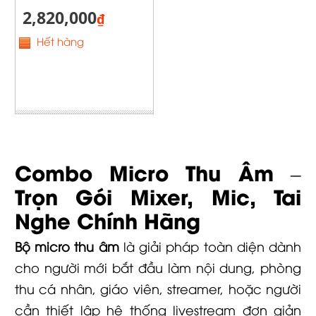
2,820,000
₫
Hết hàng
Combo Micro Thu Âm –
Trọn Gói Mixer, Mic, Tai
Nghe Chính Hãng
Bộ micro thu âm
là giải pháp toàn diện dành
cho người mới bắt đầu làm nội dung, phòng
thu cá nhân, giáo viên, streamer, hoặc người
cần thiết lập hệ thống livestream đơn giản