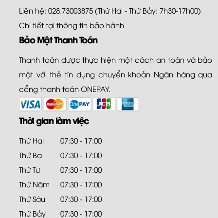
Liên hệ: 028.73003875 (Thứ Hai - Thứ Bảy: 7h30-17h00)
Chi tiết tại
thông tin bảo hành
Bảo Mật Thanh Toán
Thanh toán được thực hiện một cách an toàn và bảo
mật với thẻ tín dụng chuyển khoản Ngân hàng qua
cổng thanh toán ONEPAY.
Thời gian làm việc
Thứ Hai
07:30 - 17:00
Thứ Ba
07:30 - 17:00
Thứ Tư
07:30 - 17:00
Thứ Năm
07:30 - 17:00
Thứ Sáu
07:30 - 17:00
Thứ Bảy
07:30 - 17:00