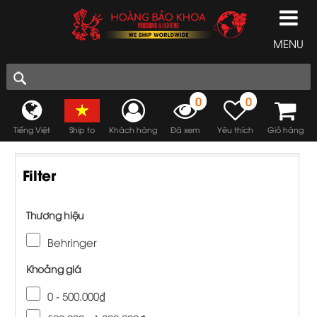
MENU
0
0
Tiếng Việt
Ship to
Khách hàng
Đã xem
Yêu thích
Giỏ hàng
Filter
Thương hiệu
Behringer
Khoảng giá
0 - 500.000₫