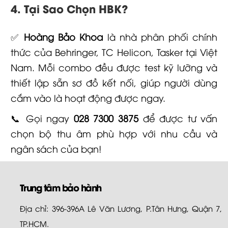
4. Tại Sao Chọn HBK?
✅
Hoàng Bảo Khoa
là nhà phân phối chính
thức của Behringer, TC Helicon, Tasker tại Việt
Nam. Mỗi combo đều được test kỹ lưỡng và
thiết lập sẵn sơ đồ kết nối, giúp người dùng
cắm vào là hoạt động được ngay.
📞 Gọi ngay
028 7300 3875
để được tư vấn
chọn bộ thu âm phù hợp với nhu cầu và
ngân sách của bạn!
Trung tâm bảo hành
Địa chỉ: 396-396A Lê Văn Lương, P.Tân Hưng, Quận 7,
TP.HCM.