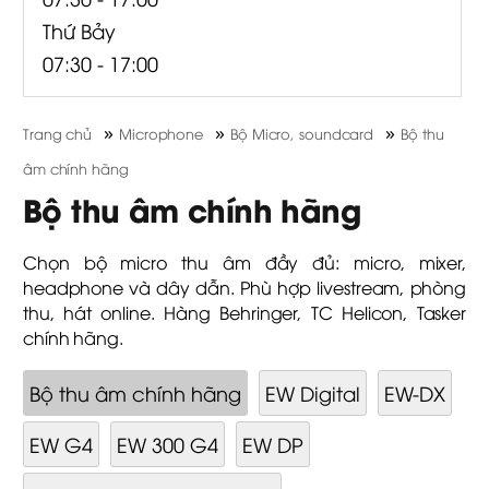
Thứ Bảy
07:30 - 17:00
»
»
»
Trang chủ
Microphone
Bộ Micro, soundcard
Bộ thu
âm chính hãng
Bộ thu âm chính hãng
Chọn bộ micro thu âm đầy đủ: micro, mixer,
headphone và dây dẫn. Phù hợp livestream, phòng
thu, hát online. Hàng Behringer, TC Helicon, Tasker
chính hãng.
Bộ thu âm chính hãng
EW Digital
EW-DX
EW G4
EW 300 G4
EW DP