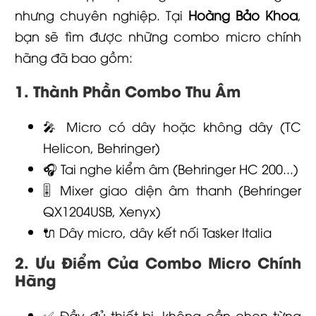
nhưng chuyên nghiệp. Tại
Hoàng Bảo Khoa
,
bạn sẽ tìm được những combo micro chính
hãng đã bao gồm:
1. Thành Phần Combo Thu Âm
🎤 Micro có dây hoặc không dây (TC
Helicon, Behringer)
🎧 Tai nghe kiểm âm (Behringer HC 200...)
🎚️ Mixer giao diện âm thanh (Behringer
QX1204USB, Xenyx)
🔌 Dây micro, dây kết nối Tasker Italia
2. Ưu Điểm Của Combo Micro Chính
Hãng
✅ Đầy đủ thiết bị, không cần chọn từng