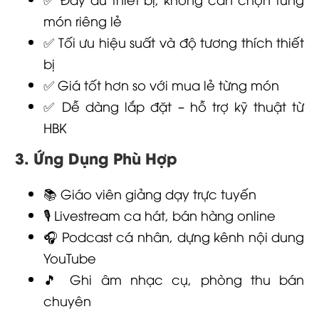
món riêng lẻ
✅ Tối ưu hiệu suất và độ tương thích thiết
bị
✅ Giá tốt hơn so với mua lẻ từng món
✅ Dễ dàng lắp đặt – hỗ trợ kỹ thuật từ
HBK
3. Ứng Dụng Phù Hợp
📚 Giáo viên giảng dạy trực tuyến
🎙️ Livestream ca hát, bán hàng online
🎧 Podcast cá nhân, dựng kênh nội dung
YouTube
🎵 Ghi âm nhạc cụ, phòng thu bán
chuyên