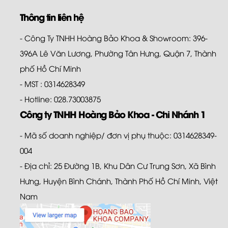
Thông tin liên hệ
- Công Ty TNHH Hoàng Bảo Khoa & Showroom: 396-
396A Lê Văn Lương, Phường Tân Hưng, Quận 7, Thành
phố Hồ Chí Minh
- MST : 0314628349
- Hotline: 028.73003875
Công ty TNHH Hoàng Bảo Khoa - Chi Nhánh 1
- Mã số doanh nghiệp/ đơn vị phụ thuộc: 0314628349-
004
- Địa chỉ: 25 Đường 1B, Khu Dân Cư Trung Sơn, Xã Bình
Hưng, Huyện Bình Chánh, Thành Phố Hồ Chí Minh, Việt
Nam