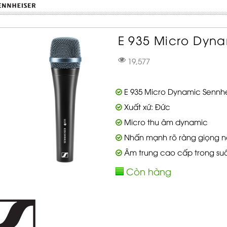
E 935 Micro Dyna
19,577
E 935 Micro Dynamic Sennhe
Xuất xứ: Đức
Micro thu âm dynamic
Nhấn mạnh rõ ràng giọng nó
Âm trung cao cấp trong suố
Còn hàng