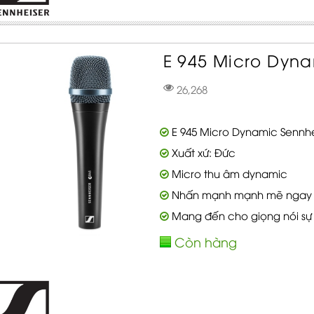
E 945 Micro Dyna
26,268
E 945 Micro Dynamic Sennhe
Xuất xứ: Đức
Micro thu âm dynamic
Nhấn mạnh mạnh mẽ ngay cả
Mang đến cho giọng nói sự
Còn hàng