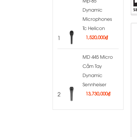
Mp-85
Dynamic
Microphones
Tc Helicon
1
1,520,000
₫
MD 445 Micro
Cầm Tay
Dynamic
Sennheiser
2
13,730,000
₫