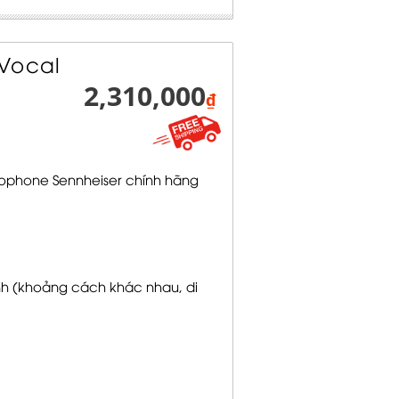
 Vocal
2,310,000
₫
ophone Sennheiser chính hãng
h (khoảng cách khác nhau, di