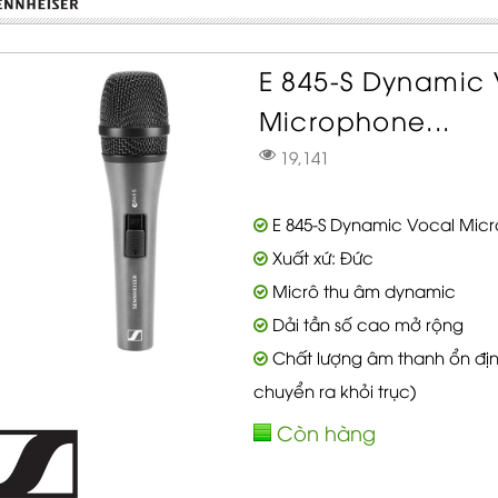
E 845-S Dynamic
Microphone...
19,141
E 845-S Dynamic Vocal Micr
Xuất xứ: Đức
Micrô thu âm dynamic
Dải tần số cao mở rộng
Chất lượng âm thanh ổn địn
chuyển ra khỏi trục)
Còn hàng