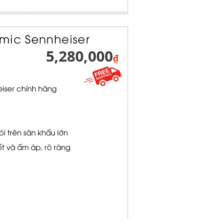
mic Sennheiser
5,280,000
₫
iser chính hãng
i trên sân khấu lớn
t và ấm áp, rõ ràng