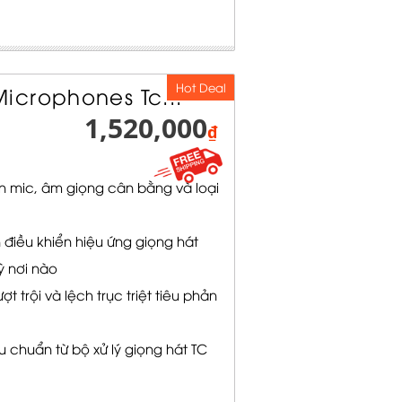
Hot Deal
icrophones Tc...
1,520,000
₫
ển mic, âm giọng cân bằng và loại
 điều khiển hiệu ứng giọng hát
ỳ nơi nào
t trội và lệch trục triệt tiêu phản
u chuẩn từ bộ xử lý giọng hát TC