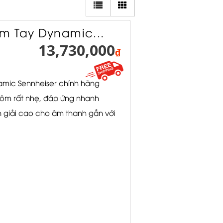
m Tay Dynamic...
13,730,000
₫
mic Sennheiser chính hãng
m rất nhẹ, đáp ứng nhanh
n giải cao cho âm thanh gần với