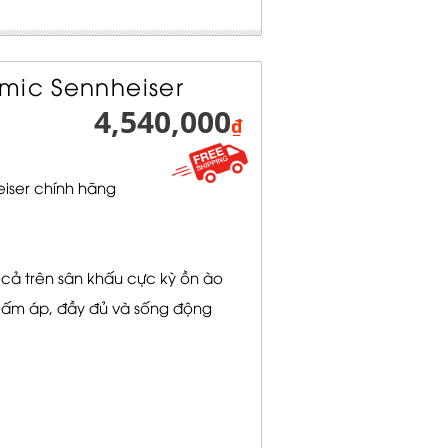
mic Sennheiser
4,540,000
₫
iser chính hãng
 trên sân khấu cực kỳ ồn ào
 ấm áp, đầy đủ và sống động