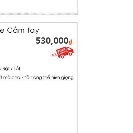
e Cầm tay
530,000
₫
Bật / Tắt
t mà cho khả năng thể hiện giọng