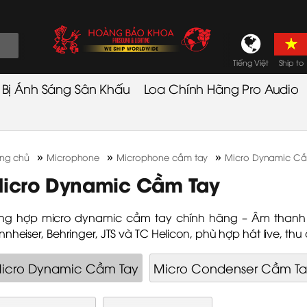
Tiếng Việt
Ship to
t Bị Ánh Sáng Sân Khấu
Loa Chính Hãng Pro Audio
»
»
»
ang chủ
Microphone
Microphone cầm tay
Micro Dynamic Cầ
icro Dynamic Cầm Tay
ng hợp micro dynamic cầm tay chính hãng – Âm thanh r
nnheiser, Behringer, JTS và TC Helicon, phù hợp hát live, thu
icro Dynamic Cầm Tay
Micro Condenser Cầm Ta