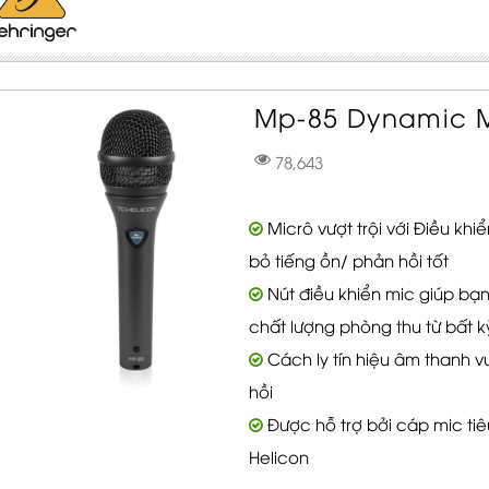
Mp-85 Dynamic M
78,643
Micrô vượt trội với Điều khi
bỏ tiếng ồn/ phản hồi tốt
Nút điều khiển mic giúp bạn
chất lượng phòng thu từ bất k
Cách ly tín hiệu âm thanh vượ
hồi
Được hỗ trợ bởi cáp mic tiê
Helicon