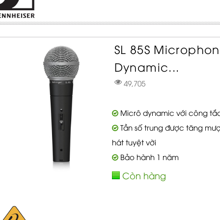
SL 85S Microphon
Dynamic...
49,705
Micrô dynamic với công tắc 
Tần số trung được tăng mượ
hát tuyệt vời
Bảo hành 1 năm
Còn hàng