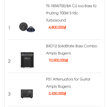
TS-18SW700/8A Củ loa Bass từ
thường 700W 5 tấc
Turbosound
1
4,800,000
₫
BXD12 SolidState Bass Combo
Amply Bugera
2
10,500,000
₫
PS1 Attenuators for Guitar
Amply Bugera
3
3,430,000
₫