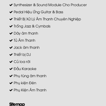
Synthesizer & Sound Module Cho Producer
Pedal Hiệu Ứng Guitar & Bass
Thiết Bị Xử Lý Âm Thanh Chuyên Nghiệp
Trống Jazz & Cymbals
Dây âm thanh
Tủ Âm Thanh
Jack âm thanh
Thiết bị DJ
Củ loa rời
Đầu Karaoke
Phụ tùng âm thanh
Phụ kiện Đèn
Phụ Kiện Âm Thanh
Sitemap