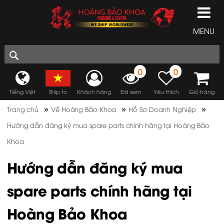
MENU
0
0
Tiếng Việt
Ship to
Khách hàng
Đã xem
Yêu thích
Giỏ hàng
»
»
»
Trang chủ
Về Hoàng Bảo Khoa
Hồ Sơ Doanh Nghiệp
Hướng dẫn đăng ký mua spare parts chính hãng tại Hoàng Bảo
Khoa
Hướng dẫn đăng ký mua
spare parts chính hãng tại
Hoàng Bảo Khoa