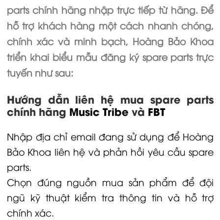
parts chính hãng nhập trực tiếp từ hãng. Để
hỗ trợ khách hàng một cách nhanh chóng,
chính xác và minh bạch, Hoàng Bảo Khoa
triển khai biểu mẫu đăng ký spare parts trực
tuyến như sau:
Hướng dẫn liên hệ mua spare parts
chính hãng
Music Tribe
và
FBT
Nhập địa chỉ email đang sử dụng để
Hoàng
Bảo Khoa
liên hệ và phản hồi yêu cầu spare
parts.
Chọn đúng nguồn mua sản phẩm để đội
ngũ kỹ thuật kiểm tra thông tin và hỗ trợ
chính xác.