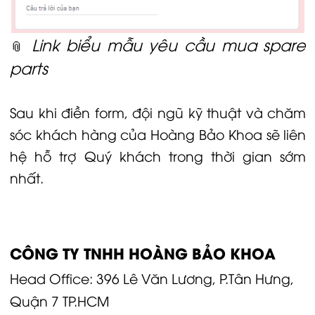
Link biểu mẫu yêu cầu mua spare
📎
parts
Sau khi điền form, đội ngũ kỹ thuật và chăm
sóc khách hàng của
Hoàng Bảo Khoa
sẽ liên
hệ hỗ trợ Quý khách trong thời gian sớm
nhất.
CÔNG TY TNHH HOÀNG BẢO KHOA
Head Office: 396 Lê Văn Lương, P.Tân Hưng,
Quận 7 TP.HCM