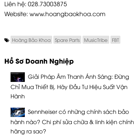
Liên hệ:
028.73003875
Website:
www.hoangbaokhoa.com
Hoàng Bảo Khoa
Spare Parts
MusicTribe
FBT
Hồ Sơ Doanh Nghiệp
Giải Pháp Âm Thanh Ánh Sáng: Đừng
Chỉ Mua Thiết Bị, Hãy Đầu Tư Hiệu Suất Vận
Hành
Sennheiser có những chính sách bảo
hành nào? Chi phí sửa chữa & linh kiện chính
hãng ra sao?