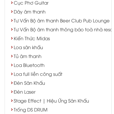
Cục Phơ Guitar
Dây âm thanh
Tư Vấn Bộ âm thanh Beer Club Pub Lounge
Tư Vấn Bộ âm thanh thông báo toà nhà resort
Kiến Thức Midas
Loa sân khấu
Tủ âm thanh
Loa Bluetooth
Loa full liền công suất
Đèn Sân Khấu
Đèn Laser
Stage Effect | Hiệu Ứng Sân Khấu
Trống DS DRUM