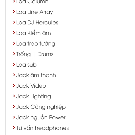
Loa Column
Loa Line Array
Loa DJ Hercules
Loa Kiểm âm
Loa treo tường
Trống | Drums
Loa sub
Jack âm thanh
Jack Video
Jack Lighting
Jack Công nghiệp
Jack nguồn Power
Tư vấn headphones