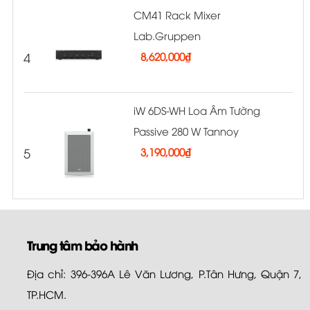
CM41 Rack Mixer
Lab.Gruppen
4
8,620,000
₫
iW 6DS-WH Loa Âm Tường
Passive 280 W Tannoy
5
3,190,000
₫
Trung tâm bảo hành
Địa chỉ: 396-396A Lê Văn Lương, P.Tân Hưng, Quận 7,
TP.HCM.