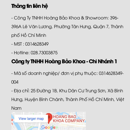
Thông tin liên hệ
- Công Ty TNHH Hoàng Bảo Khoa & Showroom: 396-
396A Lê Văn Lương, Phường Tân Hưng, Quận 7, Thành
phố Hồ Chí Minh
- MST : 0314628349
- Hotline: 028.73003875
Công ty TNHH Hoàng Bảo Khoa - Chi Nhánh 1
- Mã số doanh nghiệp/ đơn vị phụ thuộc: 0314628349-
004
- Địa chỉ: 25 Đường 1B, Khu Dân Cư Trung Sơn, Xã Bình
Hưng, Huyện Bình Chánh, Thành Phố Hồ Chí Minh, Việt
Nam