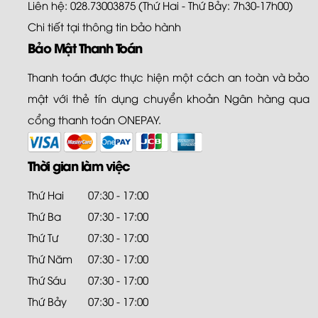
Liên hệ: 028.73003875 (Thứ Hai - Thứ Bảy: 7h30-17h00)
Chi tiết tại
thông tin bảo hành
Bảo Mật Thanh Toán
Thanh toán được thực hiện một cách an toàn và bảo
mật với thẻ tín dụng chuyển khoản Ngân hàng qua
cổng thanh toán ONEPAY.
Thời gian làm việc
Thứ Hai
07:30 - 17:00
Thứ Ba
07:30 - 17:00
Thứ Tư
07:30 - 17:00
Thứ Năm
07:30 - 17:00
Thứ Sáu
07:30 - 17:00
Thứ Bảy
07:30 - 17:00