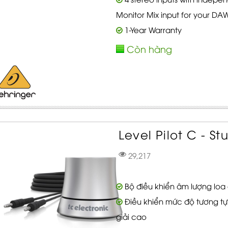
Monitor Mix input for your DA
1-Year Warranty
Còn hàng
Level Pilot C - St
29,217
Bộ điều khiển âm lượng loa đ
Điều khiển mức độ tương tự
giải cao