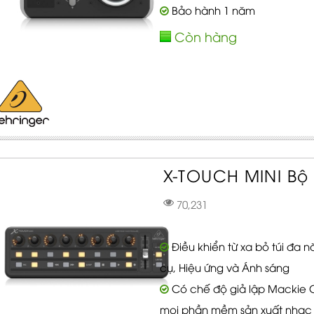
Bảo hành 1 năm
Còn hàng
X-TOUCH MINI Bộ 
70,231
Điều khiển từ xa bỏ túi đa
cụ, Hiệu ứng và Ánh sáng
Có chế độ giả lập Mackie Co
mọi phần mềm sản xuất nhạc 