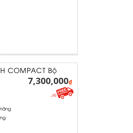
UCH COMPACT Bộ
7,300,000
₫
 năng
ứng