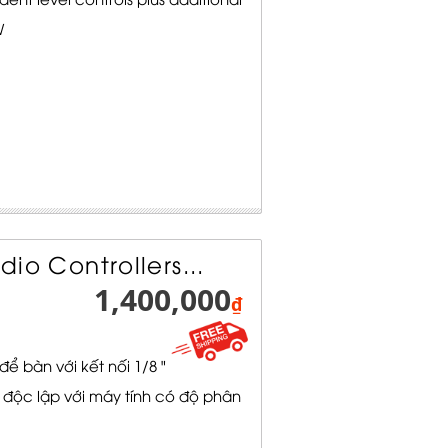
W
udio Controllers...
1,400,000
₫
ể bàn với kết nối 1/8 "
 độc lập với máy tính có độ phân