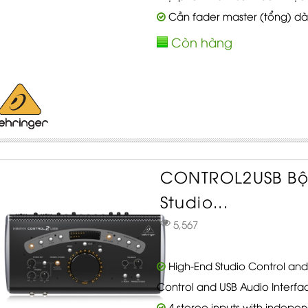
Cần fader master (tổng) da
Còn hàng
CONTROL2USB Bộ
Studio...
5,567
High-End Studio Control a
Control and USB Audio Interfa
4 stereo inputs with independ