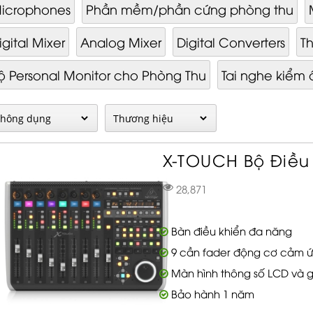
icrophones
Phần mềm/phần cứng phòng thu
igital Mixer
Analog Mixer
Digital Converters
Th
ộ Personal Monitor cho Phòng Thu
Tai nghe kiểm
X-TOUCH Bộ Điều 
28,871
Bàn điều khiển đa năng
9 cần fader động cơ cảm 
Màn hình thông số LCD và g
Bảo hành 1 năm