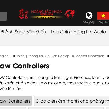
Tiếng Việt
Ship to
t Bị Ánh Sáng Sân Khấu
Loa Chính Hãng Pro Audio
»
»
ang chủ
Thiết Bị Phòng Thu Chuyên Nghiệp
Monitor Controllers
aw Controllers
W Controllers chính hãng từ Behringer, Presonus, Icon…
ều khiển phần mềm DAW mượt mà, thao tác trực quan. Có
 vấn tận tâm.
aw Controllers
Giao diện âm thanh cho phòng t