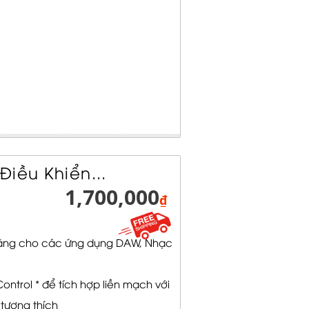
Điều Khiển...
1,700,000
₫
 năng cho các ứng dụng DAW, Nhạc
ntrol * để tích hợp liền mạch với
tương thích