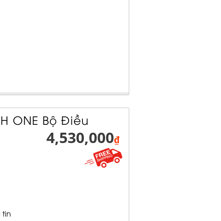
CH ONE Bộ Điều
4,530,000
₫
 tin