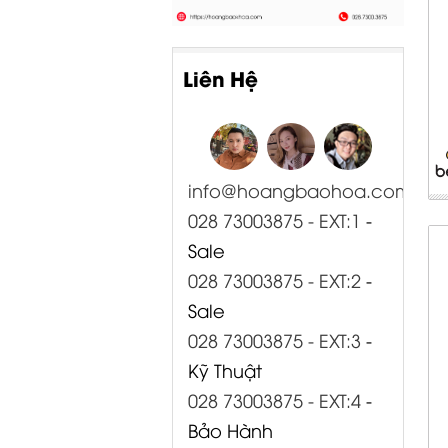
Liên Hệ
info@hoangbaohoa.com
028 73003875 - EXT:1
-
Sale
028 73003875 - EXT:2
-
Sale
028 73003875 - EXT:3
-
Kỹ Thuật
028 73003875 - EXT:4
-
Bảo Hành