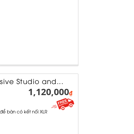
sive Studio and...
1,120,000
₫
để bàn có kết nối XLR