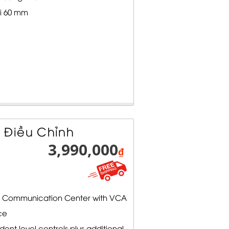
̀i 60 mm
 Điều Chỉnh
3,990,000
₫
nd Communication Center with VCA
ce
ent level controls plus additional