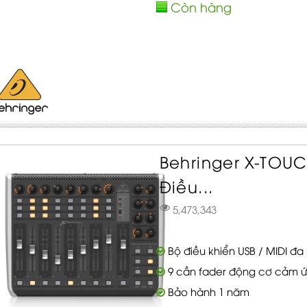
Còn hàng
Behringer X-TO
Điều...
5,473,343
Bộ điều khiển USB / MIDI đa
9 cần fader động cơ cảm 
Bảo hành 1 năm