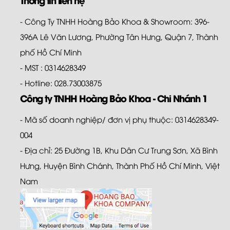
- Công Ty TNHH Hoàng Bảo Khoa & Showroom: 396-
396A Lê Văn Lương, Phường Tân Hưng, Quận 7, Thành
phố Hồ Chí Minh
- MST : 0314628349
- Hotline: 028.73003875
Công ty TNHH Hoàng Bảo Khoa - Chi Nhánh 1
- Mã số doanh nghiệp/ đơn vị phụ thuộc: 0314628349-
004
- Địa chỉ: 25 Đường 1B, Khu Dân Cư Trung Sơn, Xã Bình
Hưng, Huyện Bình Chánh, Thành Phố Hồ Chí Minh, Việt
Nam