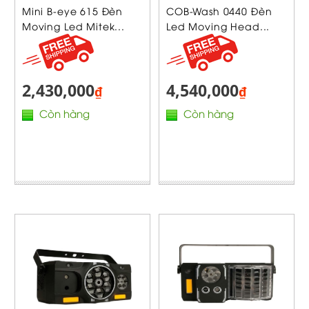
Mini B-eye 615 Đèn
COB-Wash 0440 Đèn
Moving Led Mitek...
Led Moving Head...
2,430,000
4,540,000
₫
₫
Còn hàng
Còn hàng