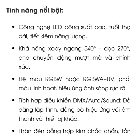
Tính năng nổi bật:
Công nghệ LED công suất cao, tuổi thọ
dài, tiết kiệm năng lượng.
Khả năng xoay ngang 540° – dọc 270°,
cho chuyển động mượt mà và chính
xác.
Hệ màu RGBW hoặc RGBWA+UV, phối
màu linh hoạt, hiệu ứng ánh sáng rực rỡ.
Tích hợp điều khiển DMX/Auto/Sound: Dễ
dàng lập trình, đồng bộ hiệu ứng với âm
thanh và thiết bị khác.
Thân đèn bằng hợp kim chắc chắn, tản