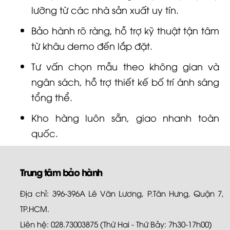
lưỡng từ các nhà sản xuất uy tín.
Bảo hành rõ ràng, hỗ trợ kỹ thuật tận tâm
từ khâu demo đến lắp đặt.
Tư vấn chọn mẫu theo không gian và
ngân sách, hỗ trợ thiết kế bố trí ánh sáng
tổng thể.
Kho hàng luôn sẵn, giao nhanh toàn
quốc.
Trung tâm bảo hành
Địa chỉ: 396-396A Lê Văn Lương, P.Tân Hưng, Quận 7,
TP.HCM.
Liên hệ: 028.73003875 (Thứ Hai - Thứ Bảy: 7h30-17h00)