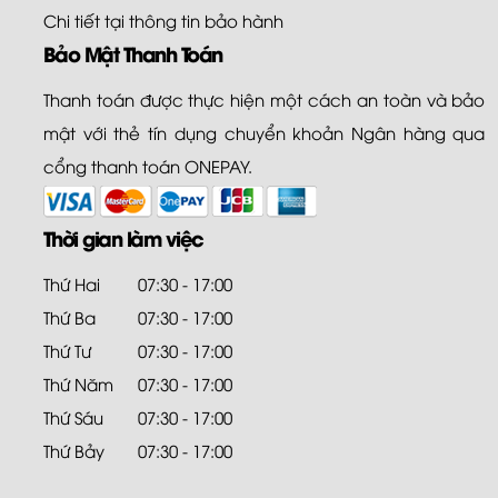
Chi tiết tại
thông tin bảo hành
Bảo Mật Thanh Toán
Thanh toán được thực hiện một cách an toàn và bảo
mật với thẻ tín dụng chuyển khoản Ngân hàng qua
cổng thanh toán ONEPAY.
Thời gian làm việc
Thứ Hai
07:30 - 17:00
Thứ Ba
07:30 - 17:00
Thứ Tư
07:30 - 17:00
Thứ Năm
07:30 - 17:00
Thứ Sáu
07:30 - 17:00
Thứ Bảy
07:30 - 17:00