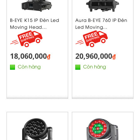
B-EYE K15 IP Đèn Led
Aura B-EYE 760 IP Đèn
Moving Head...
Led Moving...
18,060,000
20,960,000
₫
₫
Còn hàng
Còn hàng