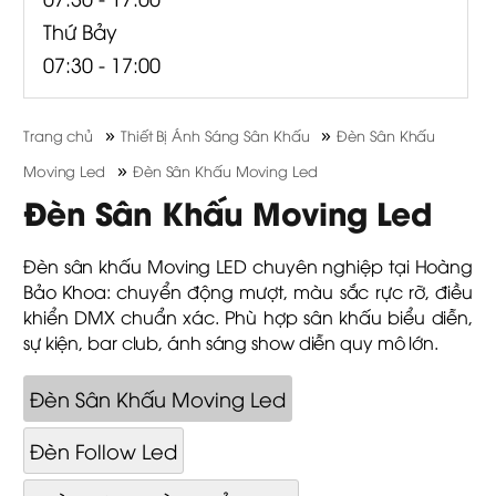
Thứ Bảy
07:30 - 17:00
»
»
Trang chủ
Thiết Bị Ánh Sáng Sân Khấu
Đèn Sân Khấu
»
Moving Led
Đèn Sân Khấu Moving Led
Đèn Sân Khấu Moving Led
Đèn sân khấu Moving LED chuyên nghiệp tại Hoàng
Bảo Khoa: chuyển động mượt, màu sắc rực rỡ, điều
khiển DMX chuẩn xác. Phù hợp sân khấu biểu diễn,
sự kiện, bar club, ánh sáng show diễn quy mô lớn.
Đèn Sân Khấu Moving Led
Đèn Follow Led