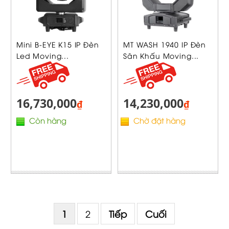
Mini B-EYE K15 IP Đèn
MT WASH 1940 IP Đèn
Led Moving...
Sân Khấu Moving...
16,730,000
14,230,000
₫
₫
Còn hàng
Chờ đặt hàng
1
2
Tiếp
Cuối