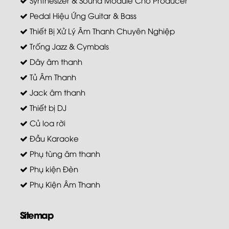
Pedal Hiệu Ứng Guitar & Bass
Thiết Bị Xử Lý Âm Thanh Chuyên Nghiệp
Trống Jazz & Cymbals
Dây âm thanh
Tủ Âm Thanh
Jack âm thanh
Thiết bị DJ
Củ loa rời
Đầu Karaoke
Phụ tùng âm thanh
Phụ kiện Đèn
Phụ Kiện Âm Thanh
Sitemap