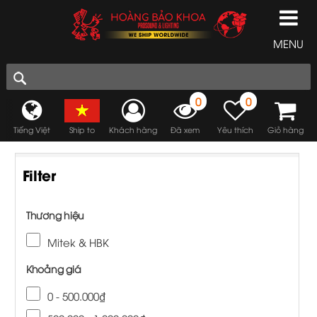
MENU
0
0
Tiếng Việt
Ship to
Khách hàng
Đã xem
Yêu thích
Giỏ hàng
Filter
Thương hiệu
Mitek & HBK
Khoảng giá
0 - 500.000₫