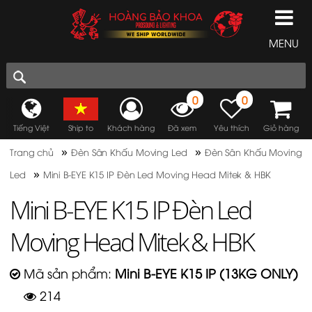
MENU
0
0
Tiếng Việt
Ship to
Khách hàng
Đã xem
Yêu thích
Giỏ hàng
»
»
Trang chủ
Đèn Sân Khấu Moving Led
Đèn Sân Khấu Moving
»
Led
Mini B-EYE K15 IP Đèn Led Moving Head Mitek & HBK
Mini B-EYE K15 IP Đèn Led
Moving Head Mitek & HBK
Mã sản phẩm:
Mini B-EYE K15 IP (13KG ONLY)
214