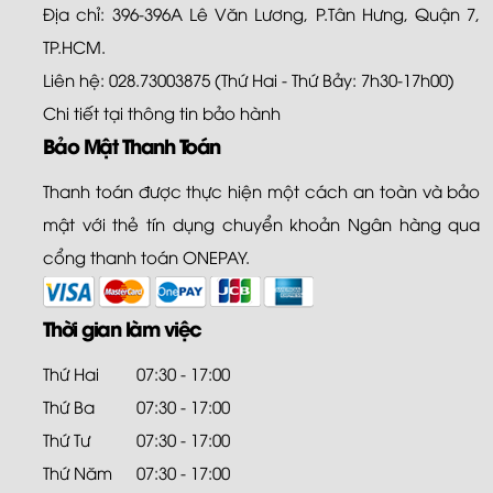
Địa chỉ: 396-396A Lê Văn Lương, P.Tân Hưng, Quận 7,
TP.HCM.
Liên hệ: 028.73003875 (Thứ Hai - Thứ Bảy: 7h30-17h00)
Chi tiết tại
thông tin bảo hành
Bảo Mật Thanh Toán
Thanh toán được thực hiện một cách an toàn và bảo
mật với thẻ tín dụng chuyển khoản Ngân hàng qua
cổng thanh toán ONEPAY.
Thời gian làm việc
Thứ Hai
07:30 - 17:00
Thứ Ba
07:30 - 17:00
Thứ Tư
07:30 - 17:00
Thứ Năm
07:30 - 17:00