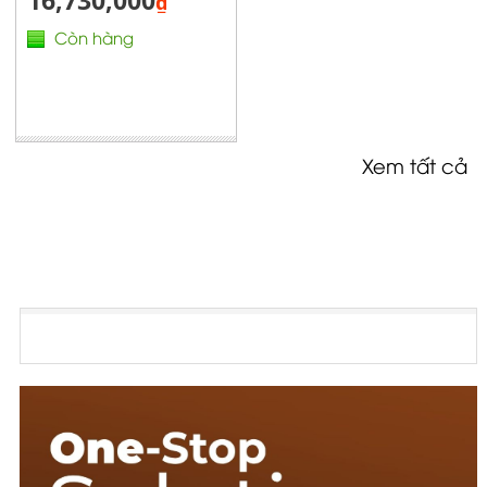
16,730,000
₫
Còn hàng
Xem tất cả