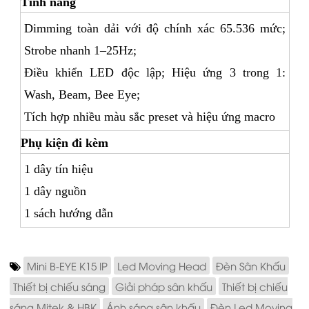
Tính năng
Dimming toàn dải với độ chính xác 65.536 mức;
Strobe nhanh 1–25Hz;
Điều khiển LED độc lập; Hiệu ứng 3 trong 1:
Wash, Beam, Bee Eye;
Tích hợp nhiều màu sắc preset và hiệu ứng macro
Phụ kiện đi kèm
1
dây tín hiệu
1 dây nguồn
1 sách hướng dẫn
Mini B-EYE K15 IP
Led Moving Head
Đèn Sân Khấu
Thiết bị chiếu sáng
Giải pháp sân khấu
Thiết bị chiếu
sáng Mitek & HBK
Ánh sáng sân khấu
Đèn Led Moving