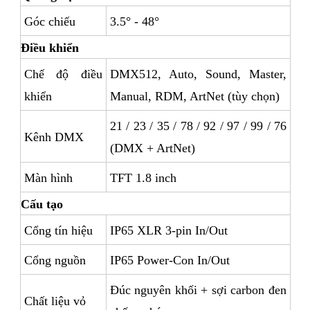
Góc chiếu
3.5° - 48°
Điều khiển
Chế độ điều
DMX512, Auto, Sound, Master,
khiển
Manual, RDM, ArtNet (tùy chọn)
21 / 23 / 35 / 78 / 92 / 97 / 99 / 76
Kênh DMX
(DMX + ArtNet)
Màn hình
TFT 1.8 inch
Cấu tạo
Cổng tín hiệu
IP65
XLR
3-pin In/Out
Cổng nguồn
IP65 Power-Con In/Out
Đúc nguyên khối + sợi carbon đen
Chất liệu vỏ