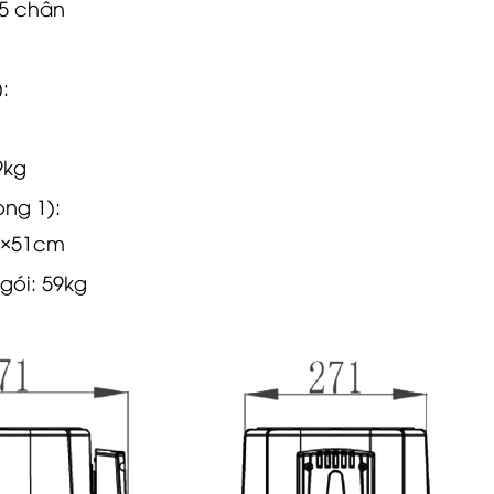
:
9kg
ng 1):
×51cm
gói: 59kg