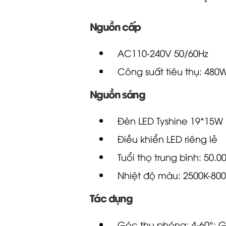
Nguồn cấp
AC110-240V 50/60Hz
Công suất tiêu thụ: 480
Nguồn sáng
Đèn LED Tyshine 19*15W
Điều khiển LED riêng lẻ
Tuổi thọ trung bình: 50.0
Nhiệt độ màu: 2500K-80
Tác dụng
Góc thu phóng: 4-60°;
Chức năng Wash/Beam/