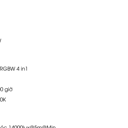
W
 RGBW 4 in1
00 giờ
00K
 Góc 14000lux@5m@Min
Đồ họa/Hiệu ứng