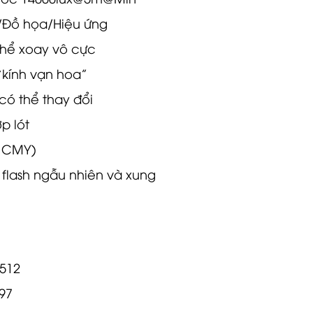
thể xoay vô cực
“kính vạn hoa”
có thể thay đổi
p lót
 CMY)
 flash ngẫu nhiên và xung
512
97
 5 chân