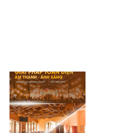
Hỗ trợ kỹ thuật từ xa
Trả góp lãi suất 0%