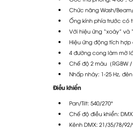
Ống kính phía trước có 
Với hiệu ứng “xoáy” và 
Hiệu ứng động tích hợp 
4 đường cong làm mờ lớ
Chế độ 2 màu（RGBW /
Nhấp nháy: 1-25 Hz, đèn
Điều khiển
Pan/Tilt: 540/270°
Chế độ điều khiển: DMX
Kênh DMX: 21/35/78/92/
XLR
vào và ra: 3 chân &