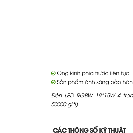
Tính năng nổi bật
Đèn LED RGBW 19*15W 4 trong
50000 giờ)
Điều khiển LED riêng lẻ
Hình dạng tích hợp
Thu phóng 4-60°
Ống kính phía trước liên tục
Sản phẩm ánh sáng bảo hàn
Đèn LED RGBW 19*15W 4 trong
50000 giờ)
CÁC THÔNG SỐ KỸ THUẬT