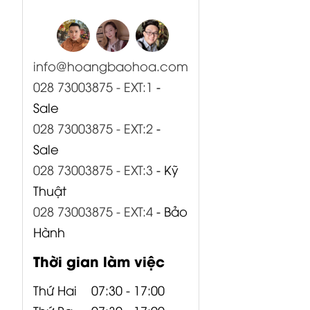
info@hoangbaohoa.com
028 73003875 - EXT:1
-
Sale
028 73003875 - EXT:2
-
Sale
028 73003875 - EXT:3
- Kỹ
Thuật
028 73003875 - EXT:4
- Bảo
Hành
Thời gian làm việc
Thứ Hai
07:30 - 17:00
Thứ Ba
07:30 - 17:00
Thứ Tư
07:30 - 17:00