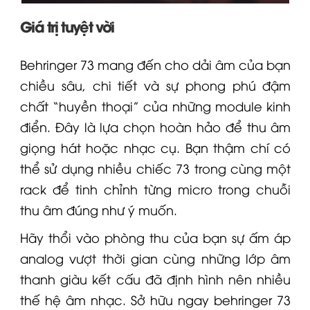
Giá trị tuyệt vời
Behringer
73 mang đến cho dải âm của bạn
chiều sâu, chi tiết và sự phong phú đậm
chất “huyền thoại” của những module kinh
điển. Đây là lựa chọn hoàn hảo để thu âm
giọng hát hoặc nhạc cụ. Bạn thậm chí có
thể sử dụng nhiều chiếc 73 trong cùng một
rack để tinh chỉnh từng micro trong chuỗi
thu âm đúng như ý muốn.
Hãy thổi vào phòng thu của bạn sự ấm áp
analog vượt thời gian cùng những lớp âm
thanh giàu kết cấu đã định hình nên nhiều
thế hệ âm nhạc. Sở hữu ngay
behringer
73