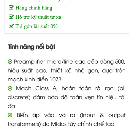
Hàng chính hãng
Hỗ trợ kỹ thuật từ xa
Trả góp lãi suất 0%
Tính năng nổi bật
Preamplifier micro/line cao cấp dòng 500,
hiệu suất cao, thiết kế nhỏ gọn, dựa trên
mạch kinh điển 1073
Mạch Class A, hoàn toàn rời rạc (all
discrete) đảm bảo độ toàn vẹn tín hiệu tối
đa
Biến áp vào và ra (input & output
transformers) do Midas tùy chỉnh chế tạo