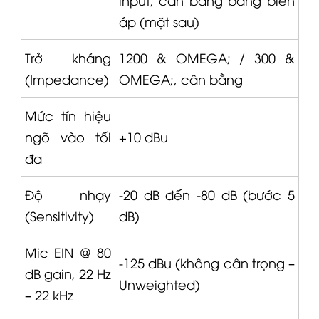
áp (mặt sau)
Trở kháng
1200 &
OMEGA
; / 300 &
(Impedance)
OMEGA
;, cân bằng
Mức tín hiệu
ngõ vào tối
+10 dBu
đa
Độ nhạy
-20 dB đến -80 dB (bước 5
(Sensitivity)
dB)
Mic EIN @ 80
-125 dBu (không cân trọng –
dB gain, 22 Hz
Unweighted)
– 22 kHz