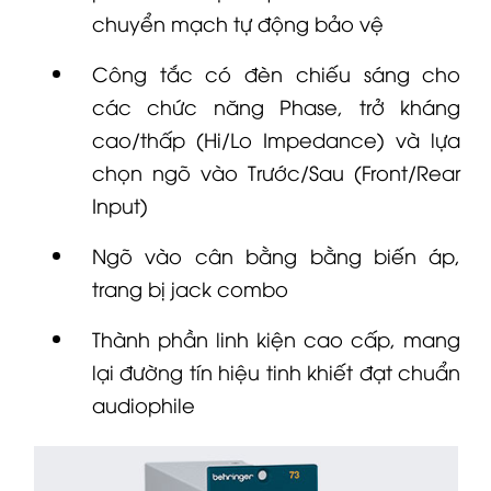
chuyển mạch tự động bảo vệ
Công tắc có đèn chiếu sáng cho
các chức năng Phase, trở kháng
cao/thấp (Hi/Lo Impedance) và lựa
chọn ngõ vào Trước/Sau (Front/Rear
Input)
Ngõ vào cân bằng bằng biến áp,
trang bị jack combo
Thành phần linh kiện cao cấp, mang
lại đường tín hiệu tinh khiết đạt chuẩn
audiophile