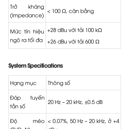
Trở kháng
< 100 Ω, cân bằng
(Impedance)
+28 dBu với tải 100 kΩ
Mức tín hiệu
ngõ ra tối đa
+26 dBu với tải 600 Ω
System Specifications
Hạng mục
Thông số
Đáp tuyến
20 Hz – 20 kHz, ±0.5 dB
tần số
Độ méo
< 0.07%, 50 Hz – 20 kHz, ở +4