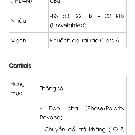
(THD+N)
dBu
-83 dB, 22 Hz – 22 kHz
Nhiễu
(Unweighted)
Mạch
Khuếch đại rời rạc Class-A
Controls
Hạng
Thông số
mục
- Đảo pha (Phase/Polarity
Reverse)
- Chuyển đổi trở kháng (LO Z,