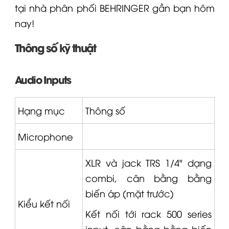
tại nhà phân phối
BEHRINGER
gần bạn hôm
nay!
Thông số kỹ thuật
Audio Inputs
Hạng mục
Thông số
Microphone
XLR
và jack TRS 1/4" dạng
combi, cân bằng bằng
biến áp (mặt trước)
Kiểu kết nối
Kết nối tới rack 500 series
input, cân bằng bằng biến