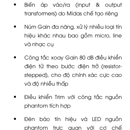
Biến áp vào/ra (input & output
transformers) do
Midas
chế tạo riêng
Núm Gain đa năng, xử lý nhiều loại tín
hiệu khác nhau bao gồm
micro
, line
và nhạc cụ
Công tắc xoay Gain 80 dB điều khiển
điện tử theo bước điện trở (resistor-
stepped), cho độ chính xác cực cao
và độ nhiễu thấp
Điều khiển Trim với công tắc nguồn
phantom tích hợp
Đèn báo tín hiệu và LED nguồn
phantom trực quan với cơ chế