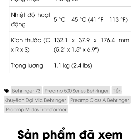
Nhiệt độ hoạt
5 °C – 45 °C (41 °F – 113 °F)
động
Kích thước (C
132.1 x 37.9 x 176.4 mm
x R x S)
(5.2" x 1.5" x 6.9")
Trọng lượng
1.1 kg (2.4 lbs)
Behringer 73
Preamp 500 Series Behringer
Tiền
Khuyếch Đại Mic Behringer
Preamp Class A Behringer
Preamp Midas Transformer
Sản phẩm đã xem