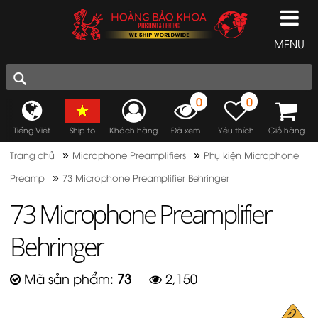
MENU
0
0
Tiếng Việt
Ship to
Khách hàng
Đã xem
Yêu thích
Giỏ hàng
»
»
Trang chủ
Microphone Preamplifiers
Phụ kiện Microphone
»
Preamp
73 Microphone Preamplifier Behringer
73 Microphone Preamplifier
Behringer
Mã sản phẩm:
73
2,150