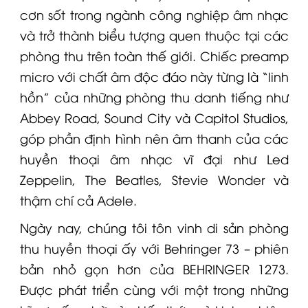
cơn sốt trong ngành công nghiệp âm nhạc
và trở thành biểu tượng quen thuộc tại các
phòng thu trên toàn thế giới. Chiếc preamp
micro với chất âm độc đáo này từng là “linh
hồn” của những phòng thu danh tiếng như
Abbey Road, Sound City và Capitol Studios,
góp phần định hình nên âm thanh của các
huyền thoại âm nhạc vĩ đại như Led
Zeppelin, The Beatles, Stevie Wonder và
thậm chí cả Adele.
Ngày nay, chúng tôi tôn vinh di sản phòng
thu huyền thoại ấy với
Behringer
73
– phiên
bản nhỏ gọn hơn của
BEHRINGER
1273
.
Được phát triển cùng với một trong những