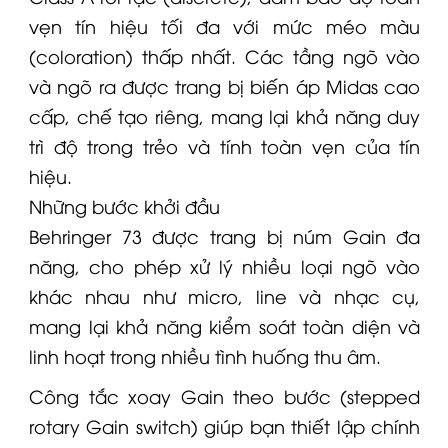
vẹn tín hiệu tối đa với mức méo màu
(coloration) thấp nhất. Các tầng ngõ vào
và ngõ ra được trang bị biến áp
Midas
cao
cấp, chế tạo riêng, mang lại khả năng duy
trì độ trong trẻo và tính toàn vẹn của tín
hiệu.
Những bước khởi đầu
Behringer
73 được trang bị núm Gain đa
năng, cho phép xử lý nhiều loại ngõ vào
khác nhau như micro, line và nhạc cụ,
mang lại khả năng kiểm soát toàn diện và
linh hoạt trong nhiều tình huống thu âm.
Công tắc xoay Gain theo bước (stepped
rotary Gain switch) giúp bạn thiết lập chính