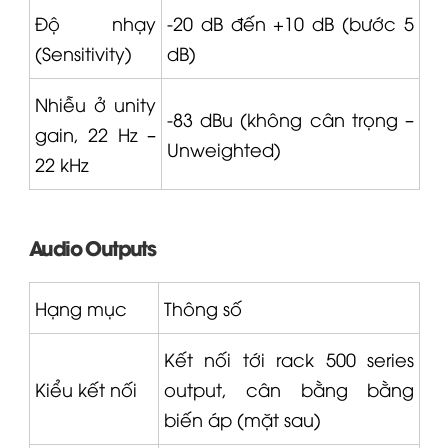
Độ nhạy
-20 dB đến +10 dB (bước 5
(Sensitivity)
dB)
Nhiễu ở unity
-83 dBu (không cân trọng –
gain, 22 Hz –
Unweighted)
22 kHz
Audio Outputs
Hạng mục
Thông số
Kết nối tới rack 500 series
Kiểu kết nối
output, cân bằng bằng
biến áp (mặt sau)