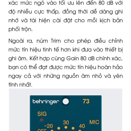
xác mức ngõ vào tối ưu lên đến 80 dB với
độ nhiễu cực thấp, đồng thời dễ dàng ghi
nhớ và tái hiện cài đặt cho mỗi kịch bản
phối trộn.
Ngoài ra, núm Trim cho phép điều chỉnh
mức tín hiệu tinh tế hơn khi đưa vào thiết bị
ghi âm. Kết hợp cùng Gain 80 dB chính xác,
bạn có thể đạt được mức tín hiệu hoàn hảo
ngay cả với những nguồn âm nhỏ và yên
tĩnh nhất.