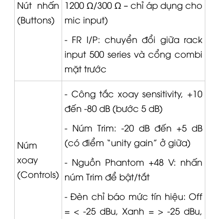
Nút nhấn
1200 Ω/300 Ω – chỉ áp dụng cho
(Buttons)
mic input)
- FR I/P: chuyển đổi giữa rack
input 500 series và cổng combi
mặt trước
- Công tắc xoay sensitivity, +10
đến -80 dB (bước 5 dB)
- Núm Trim: -20 dB đến +5 dB
(có điểm “unity gain” ở giữa)
Núm
xoay
- Nguồn Phantom +48 V: nhấn
(Controls)
núm Trim để bật/tắt
- Đèn chỉ báo mức tín hiệu: Off
= < -25 dBu, Xanh = > -25 dBu,