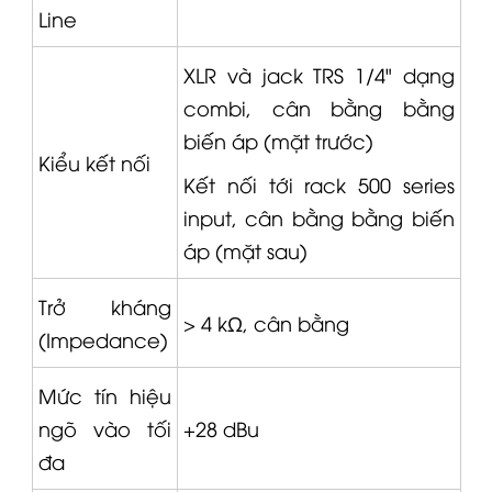
Line
XLR
và jack TRS 1/4" dạng
combi, cân bằng bằng
biến áp (mặt trước)
Kiểu kết nối
Kết nối tới rack 500 series
input, cân bằng bằng biến
áp (mặt sau)
Trở kháng
> 4 kΩ, cân bằng
(Impedance)
Mức tín hiệu
ngõ vào tối
+28 dBu
đa