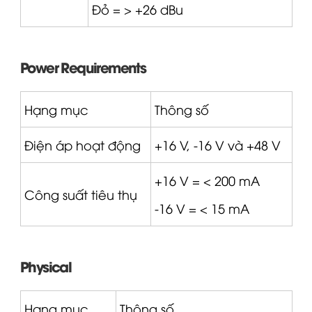
Đỏ = > +26 dBu
Power Requirements
Hạng mục
Thông số
Điện áp hoạt động
+16 V, -16 V và +48 V
+16 V = < 200 mA
Công suất tiêu thụ
-16 V = < 15 mA
Physical
Hạng mục
Thông số