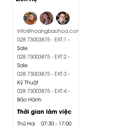
info@hoangbaohoa.com
028 73003875 - EXT:1
-
Sale
028 73003875 - EXT:2
-
Sale
028 73003875 - EXT:3
-
Kỹ Thuật
028 73003875 - EXT:4
-
Bảo Hành
Thời gian làm việc
Thứ Hai
07:30 - 17:00