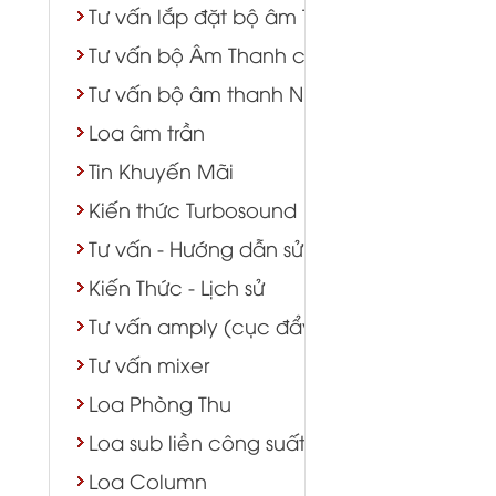
Tư vấn lắp đặt bộ âm Thanh lớp học phò
Tư vấn bộ Âm Thanh cửa hàng shop TTTM
Tư vấn bộ âm thanh Nhà Chùa
Loa âm trần
Tin Khuyến Mãi
Kiến thức Turbosound
Tư vấn - Hướng dẫn sử dụng
Kiến Thức - Lịch sử
Tư vấn amply (cục đẩy)
Tư vấn mixer
Loa Phòng Thu
Loa sub liền công suất
Loa Column