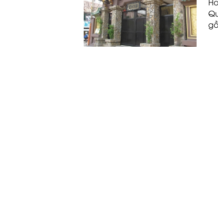
Ho
Qu
gồ