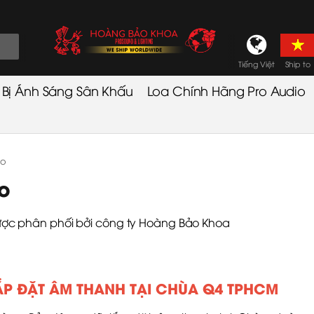
Tiếng Việt
Ship to
t Bị Ánh Sáng Sân Khấu
Loa Chính Hãng Pro Audio
áo
o
ợc phân phối bởi công ty Hoàng Bảo Khoa
ẮP ĐẶT ÂM THANH TẠI CHÙA Q4 TPHCM