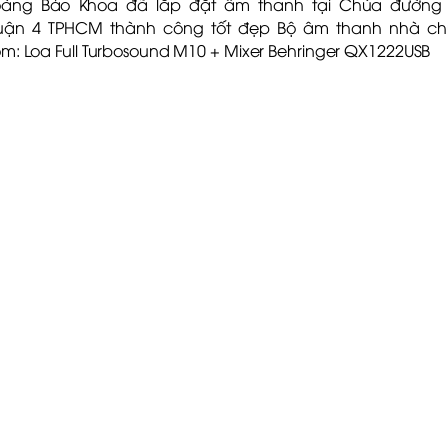
àng Bảo Khoa đã lắp đặt âm thanh tại Chùa đường
ận 4 TPHCM thành công tốt đẹp Bộ âm thanh nhà c
m: Loa Full Turbosound M10 + Mixer Behringer QX1222USB