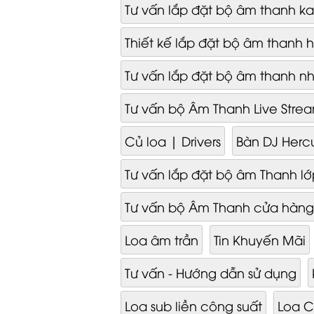
Tư vấn lắp đặt bộ âm thanh k
Thiết kế lắp đặt bộ âm thanh h
Tư vấn lắp đặt bộ âm thanh n
Tư vấn bộ Âm Thanh Live Stre
Củ loa | Drivers
Bàn DJ Herc
Tư vấn lắp đặt bộ âm Thanh l
Tư vấn bộ Âm Thanh cửa hàng
Loa âm trần
Tin Khuyến Mãi
Tư vấn - Hướng dẫn sử dụng
Loa sub liền công suất
Loa 