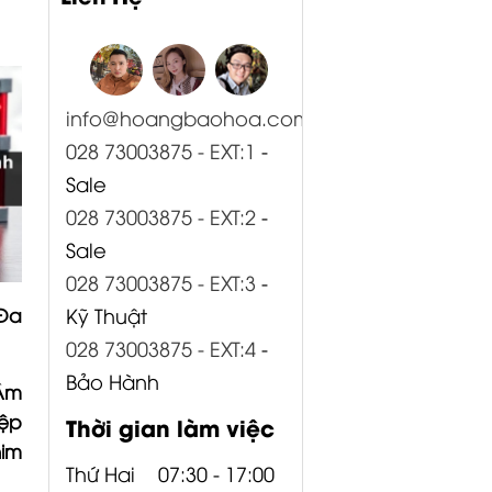
info@hoangbaohoa.com
028 73003875 - EXT:1
-
Sale
028 73003875 - EXT:2
-
Sale
028 73003875 - EXT:3
-
Kỹ Thuật
Đa
028 73003875 - EXT:4
-
Bảo Hành
Âm
ệp
Thời gian làm việc
im
Thứ Hai
07:30 - 17:00