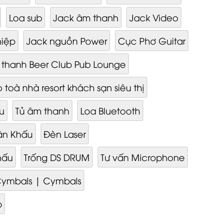
Loa sub
Jack âm thanh
Jack Video
hiệp
Jack nguồn Power
Cục Phơ Guitar
 thanh Beer Club Pub Lounge
toà nhà resort khách sạn siêu thị
u
Tủ âm thanh
Loa Bluetooth
ân Khấu
Đèn Laser
hấu
Trống DS DRUM
Tư vấn Microphone
Cymbals | Cymbals
p