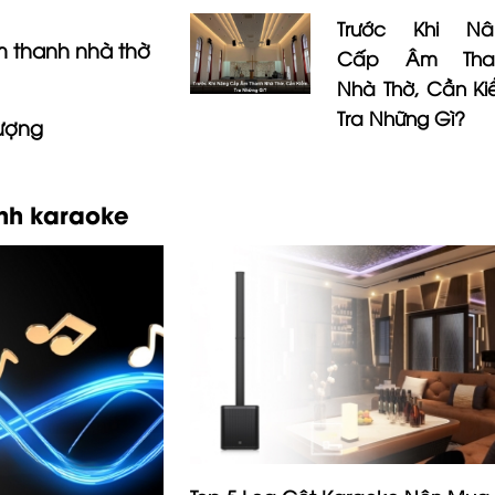
Trước Khi Nâ
âm thanh nhà thờ
Cấp Âm Tha
Nhà Thờ, Cần K
Tra Những Gì?
ượng
anh karaoke