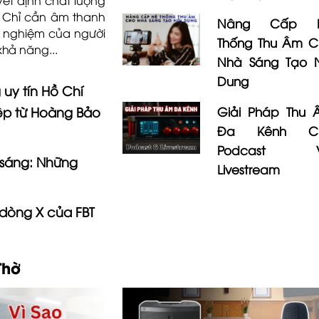
. Chỉ cần âm thanh
Nâng Cấp 
i nghiệm của người
Thống Thu Âm C
hả năng...
Nhà Sáng Tạo N
Dung
uy tín Hồ Chí
ệp từ Hoàng Bảo
Giải Pháp Thu 
Đa Kênh C
Podcast 
 sáng: Những
Livestream
dòng X của FBT
Thờ