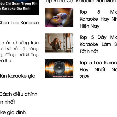
Top 5 Loa Cột Karaoke Nên Mua
Top 5 Mic
Karaoke Hay Nh
 Chọn Loa Karaoke
Hiện Nay
Top 5 Dây Mic
nh ảnh hưởng trực
Karaoke Làm S
hát sẽ nổi bật, sáng
Tốt Nhất
g, đồng thời không
 thư...
Top 5 Loa Kara
Hay Nhất N
àn karaoke gia
2025
 Cách điều chỉnh
ẩn nhất
ke gia đình