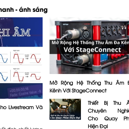
hanh - ánh sáng
Mở Rộng Hệ Thống Thu Âm 
Kênh Với StageConnect
Thiết Bị Thu 
Cho Livestream Và
Chuyên Nghi
Cho Quay Ph
Hiện Đại
ết định chất lượng