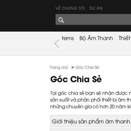
VỀ CHÚNG TÔI
DỰ ÁN
GÓC CHIA SẺ
nh
Khuyến Mãi
Used Items
Bộ Âm Thanh
Thiế
nh
»
Trang chủ
Góc Chia Sẻ
Góc Chia Sẻ
Tại góc chia sẻ bạn sẽ nhận được n
sản xuất và phân phối thiết bị âm th
những chuyên gia có hơn 20 năm ki
Giới thiệu sản phẩm âm thanh