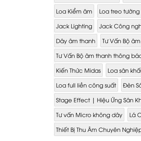
Loa Kiểm âm
Loa treo tường
Jack Lighting
Jack Công ng
Dây âm thanh
Tư Vấn Bộ âm
Tư Vấn Bộ âm thanh thông báo 
Kiến Thức Midas
Loa sân khấ
Loa full liền công suất
Đèn S
Stage Effect | Hiệu Ứng Sân K
Tư vấn Micro không dây
Lá 
Thiết Bị Thu Âm Chuyên Nghiệ