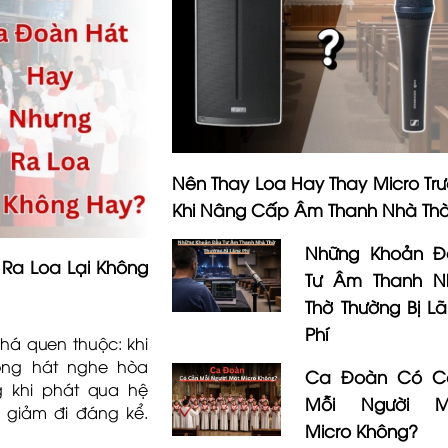
Nên Thay Loa Hay Thay Micro Tr
Khi Nâng Cấp Âm Thanh Nhà Th
Những Khoản Đ
Ra Loa Lại Không
Tư Âm Thanh N
Thờ Thường Bị L
Phí
há quen thuộc: khi
ọng hát nghe hòa
Ca Đoàn Có C
g khi phát qua hệ
Mỗi Người M
 giảm đi đáng kể.
Micro Không?