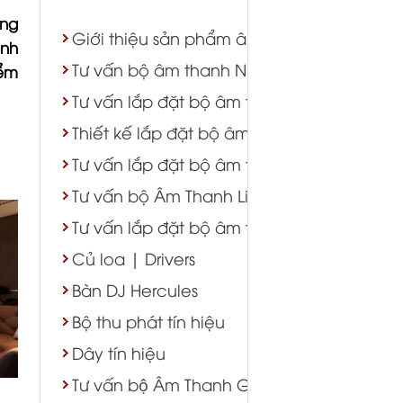
ng
Giới thiệu sản phẩm âm thanh - ánh sáng
nh
Tư vấn bộ âm thanh Nhà Thờ
iểm
Tư vấn lắp đặt bộ âm thanh karaoke
Thiết kế lắp đặt bộ âm thanh hội trường s
Tư vấn lắp đặt bộ âm thanh nhà hàng tiệ
Tư vấn bộ Âm Thanh Live Stream
Tư vấn lắp đặt bộ âm thanh Cafe
Củ loa | Drivers
Bàn DJ Hercules
Bộ thu phát tín hiệu
Dây tín hiệu
Tư vấn bộ Âm Thanh Gym Yoga Bida