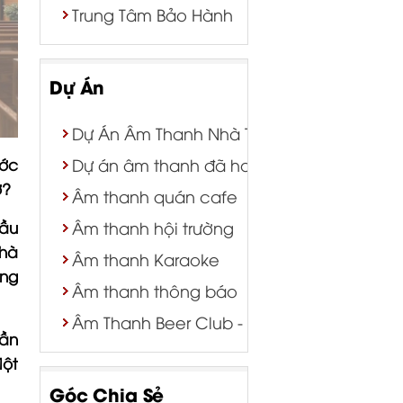
Trung Tâm Bảo Hành
Dự Án
Dự Án Âm Thanh Nhà Thờ | Nhà Nguyện
ước
Dự án âm thanh đã hoàn thành
ờ?
Âm thanh quán cafe
ầu
Âm thanh hội trường
hà
Âm thanh Karaoke
ãng
Âm thanh thông báo
Âm Thanh Beer Club - Bar - Tiệc Cưới
ần
ột
Góc Chia Sẻ