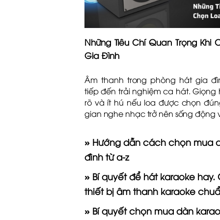
Những Tiêu Chí Quan Trọng Khi
Gia Đình
Âm thanh trong phòng hát gia đì
tiếp đến trải nghiệm ca hát. Giọng 
rõ và ít hú nếu loa được chọn đún
gian nghe nhạc trở nên sống động và
» Hướng dẫn cách chọn mua d
đình từ a-z
» Bí quyết để hát karaoke hay.
thiết bị âm thanh karaoke chu
» Bí quyết chọn mua dàn karao