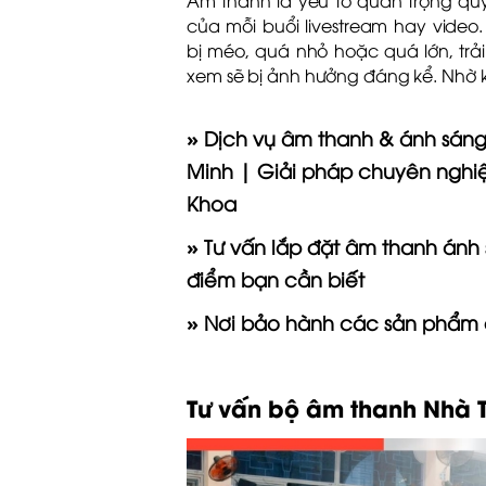
của mỗi buổi livestream hay video
bị méo, quá nhỏ hoặc quá lớn, trả
xem sẽ bị ảnh hưởng đáng kể. Nhờ k
» Dịch vụ âm thanh & ánh sáng 
Minh | Giải pháp chuyên nghi
Khoa
» Tư vấn lắp đặt âm thanh ánh
điểm bạn cần biết
» Nơi bảo hành các sản phẩm 
Tư vấn bộ âm thanh Nhà 