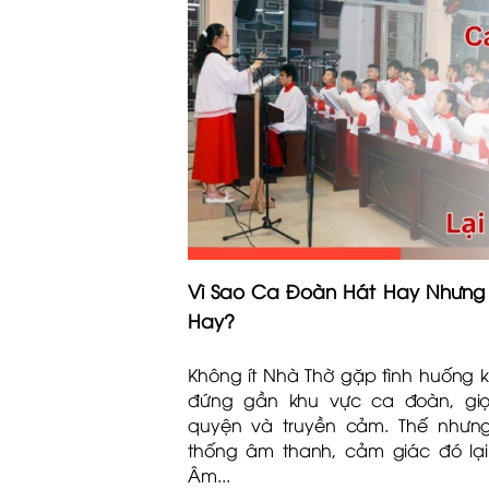
Vì Sao Ca Đoàn Hát Hay Nhưng 
Hay?
Không ít Nhà Thờ gặp tình huống k
đứng gần khu vực ca đoàn, gi
quyện và truyền cảm. Thế nhưn
thống âm thanh, cảm giác đó lại
Âm...