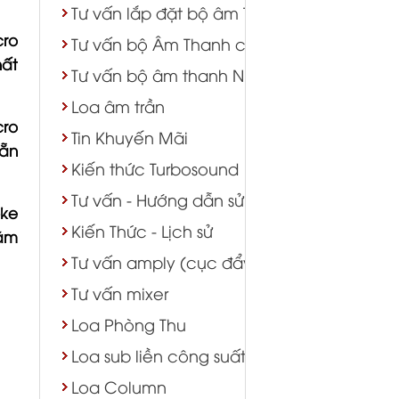
Tư vấn lắp đặt bộ âm Thanh lớp học phò
ro
Tư vấn bộ Âm Thanh cửa hàng shop TTTM
ất
Tư vấn bộ âm thanh Nhà Chùa
Loa âm trần
ro
Tin Khuyến Mãi
ẵn
Kiến thức Turbosound
Tư vấn - Hướng dẫn sử dụng
oke
Kiến Thức - Lịch sử
ăm
Tư vấn amply (cục đẩy)
Tư vấn mixer
Loa Phòng Thu
Loa sub liền công suất
Loa Column