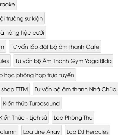
araoke
ội trường sự kiện
hà hàng tiệc cưới
am
Tư vấn lắp đặt bộ âm thanh Cafe
ules
Tư vấn bộ Âm Thanh Gym Yoga Bida
ớp học phòng họp trực tuyến
 shop TTTM
Tư vấn bộ âm thanh Nhà Chùa
Kiến thức Turbosound
Kiến Thức - Lịch sử
Loa Phòng Thu
Column
Loa Line Array
Loa DJ Hercules