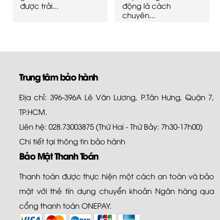
được trải...
động là cách
chuyên...
Trung tâm bảo hành
Địa chỉ: 396-396A Lê Văn Lương, P.Tân Hưng, Quận 7,
TP.HCM.
Liên hệ: 028.73003875 (Thứ Hai - Thứ Bảy: 7h30-17h00)
Chi tiết tại
thông tin bảo hành
Bảo Mật Thanh Toán
Thanh toán được thực hiện một cách an toàn và bảo
mật với thẻ tín dụng chuyển khoản Ngân hàng qua
cổng thanh toán ONEPAY.