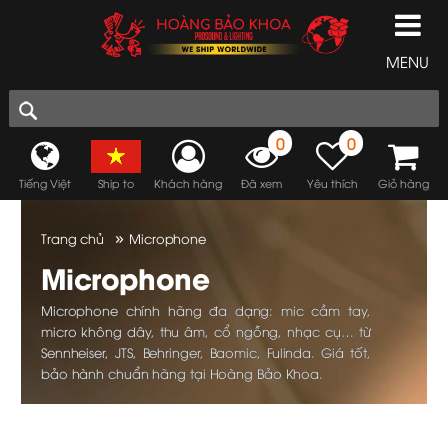
MENU
0
0
Tiếng Việt
Ship to
Khách hàng
Đã xem
Yêu thích
Giỏ hàng
»
Trang chủ
Microphone
Microphone
Microphone chính hãng đa dạng: mic cầm tay,
micro không dây, thu âm, cổ ngỗng, nhạc cụ… từ
Sennheiser, JTS, Behringer, Baomic, Fulinda. Giá tốt,
bảo hành chuẩn hãng tại Hoàng Bảo Khoa.