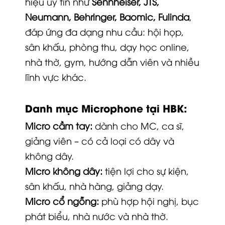
hiệu uy tín như
Sennheiser, JTS,
Neumann, Behringer, Baomic, Fulinda
,
đáp ứng đa dạng nhu cầu: hội họp,
sân khấu, phòng thu, dạy học online,
nhà thờ, gym, hướng dẫn viên và nhiều
lĩnh vực khác.
Danh mục Microphone tại HBK:
Micro cầm tay:
dành cho MC, ca sĩ,
giảng viên – có cả loại có dây và
không dây.
Micro không dây:
tiện lợi cho sự kiện,
sân khấu, nhà hàng, giảng dạy.
Micro cổ ngỗng:
phù hợp hội nghị, bục
phát biểu, nhà nước và nhà thờ.