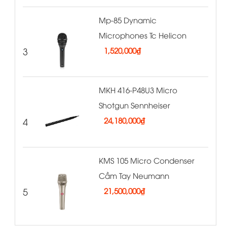
Mp-85 Dynamic
Microphones Tc Helicon
3
1,520,000
₫
MKH 416-P48U3 Micro
Shotgun Sennheiser
4
24,180,000
₫
KMS 105 Micro Condenser
Cầm Tay Neumann
5
21,500,000
₫