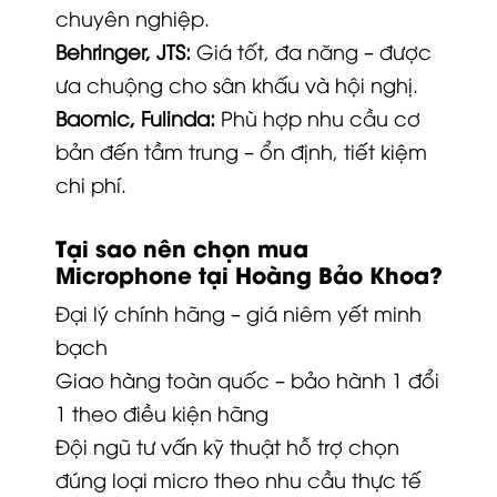
chuyên nghiệp.
Behringer, JTS:
Giá tốt, đa năng – được
ưa chuộng cho sân khấu và hội nghị.
Baomic, Fulinda:
Phù hợp nhu cầu cơ
bản đến tầm trung – ổn định, tiết kiệm
chi phí.
Tại sao nên chọn mua
Microphone tại Hoàng Bảo Khoa?
Đại lý chính hãng – giá niêm yết minh
bạch
Giao hàng toàn quốc – bảo hành 1 đổi
1 theo điều kiện hãng
Đội ngũ tư vấn kỹ thuật hỗ trợ chọn
đúng loại micro theo nhu cầu thực tế