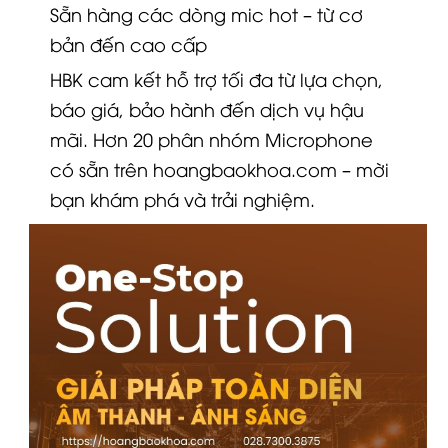
Sẵn hàng các dòng mic hot – từ cơ
bản đến cao cấp
HBK cam kết hỗ trợ tối đa từ lựa chọn,
báo giá, bảo hành đến dịch vụ hậu
mãi. Hơn 20 phân nhóm Microphone
có sẵn trên
hoangbaokhoa.com
– mời
bạn khám phá và trải nghiệm.