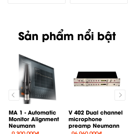
Sản phẩm nổi bật
MA 1 - Automatic
V 402 Dual channel
U 
Monitor Alignment
microphone
d
Neumann
preamp Neumann
C
9,300,000
₫
96,960,000
₫