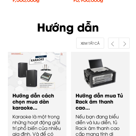
Hướng dẫn
XEM TẤT CẢ
Hướng dẫn cách
Hướng dẫn mua Tủ
chọn mua dàn
Rack âm thanh
karaoke...
cao...
Karaoke là một trong
Nếu bạn đang biểu
những hoạt động giải
diễn và lưu diễn, tủ
trí phổ biến của nhiều
Rack âm thanh cao
gia đình. Và để có
cấp mang tính di