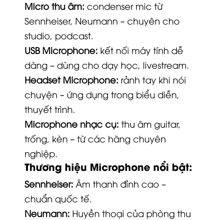
Micro thu âm:
condenser mic từ
Sennheiser, Neumann – chuyên cho
studio, podcast.
USB Microphone:
kết nối máy tính dễ
dàng – dùng cho dạy học, livestream.
Headset Microphone:
rảnh tay khi nói
chuyện – ứng dụng trong biểu diễn,
thuyết trình.
Microphone nhạc cụ:
thu âm guitar,
trống, kèn – từ các hãng chuyên
nghiệp.
Thương hiệu Microphone nổi bật:
Sennheiser:
Âm thanh đỉnh cao –
chuẩn quốc tế.
Neumann:
Huyền thoại của phòng thu