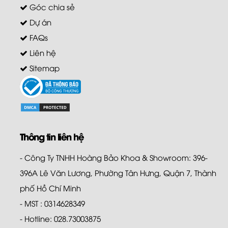
Góc chia sẻ
Dự án
FAQs
Liên hệ
Sitemap
Thông tin liên hệ
- Công Ty TNHH Hoàng Bảo Khoa & Showroom: 396-
396A Lê Văn Lương, Phường Tân Hưng, Quận 7, Thành
phố Hồ Chí Minh
- MST : 0314628349
- Hotline: 028.73003875