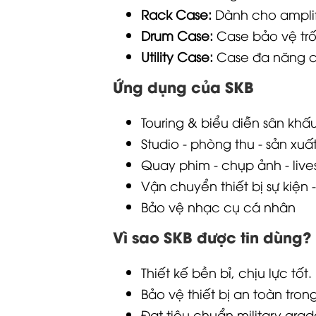
Rack Case:
Dành cho amplifi
Drum Case:
Case bảo vệ trố
Utility Case:
Case đa năng cho
Ứng dụng của SKB
Touring & biểu diễn sân khấ
Studio - phòng thu - sản xu
Quay phim - chụp ảnh - liv
Vận chuyển thiết bị sự kiện 
Bảo vệ nhạc cụ cá nhân
Vì sao SKB được tin dùng?
Thiết kế bền bỉ, chịu lực tốt.
Bảo vệ thiết bị an toàn tro
Đạt tiêu chuẩn military grad