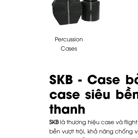
Percussion
Cases
SKB - Case bả
case siêu bề
thanh
SKB
là thương hiệu case và fligh
bền vượt trội, khả năng chống v