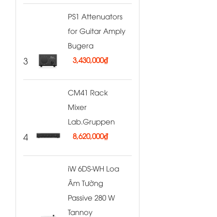
PS1 Attenuators
for Guitar Amply
Bugera
3
3,430,000
₫
CM41 Rack
Mixer
Lab.Gruppen
4
8,620,000
₫
iW 6DS-WH Loa
Âm Tường
Passive 280 W
Tannoy