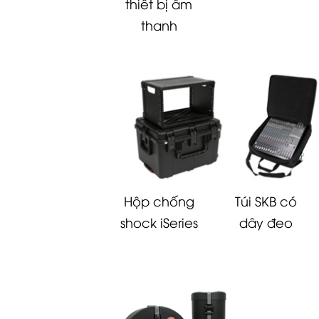
thiết bị âm
thanh
Hộp chống
Túi SKB có
shock iSeries
dây đeo