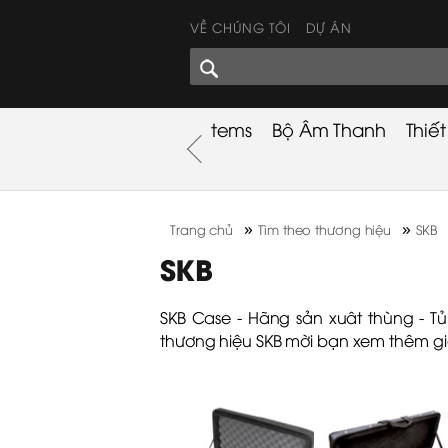
VỀ CHÚNG TÔI
DỰ ÁN
GÓC CHIA SẺ
nh
Khuyến Mãi
Used Items
Bộ Âm Thanh
Thiế
nh
»
»
Trang chủ
Tìm theo thương hiệu
SKB
SKB
SKB Case - Hãng sản xuât thùng - T
thương hiệu SKB mời bạn xem thêm
gi