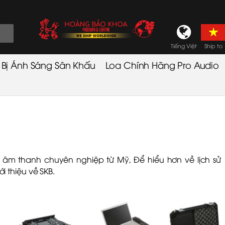
Tiếng Việt
Ship to
t Bị Ánh Sáng Sân Khấu
Loa Chính Hãng Pro Audio
ủ âm thanh chuyên nghiệp từ Mỹ, Để hiểu hơn về lịch sử
ới thiệu về SKB
.