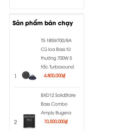
Sản phẩm bán chạy
TS-18SW700/8A
Củ loa Bass từ
thường 700W 5
tấc Turbosound
1
4,800,000
₫
BXD12 SolidState
Bass Combo
Amply Bugera
2
10,500,000
₫