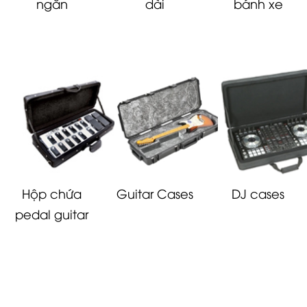
ngắn
dài
bánh xe
Hộp chứa
Guitar Cases
DJ cases
pedal guitar