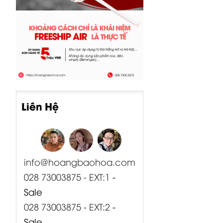
Liên Hệ
info@hoangbaohoa.com
028 73003875 - EXT:1
-
Sale
028 73003875 - EXT:2
-
Sale