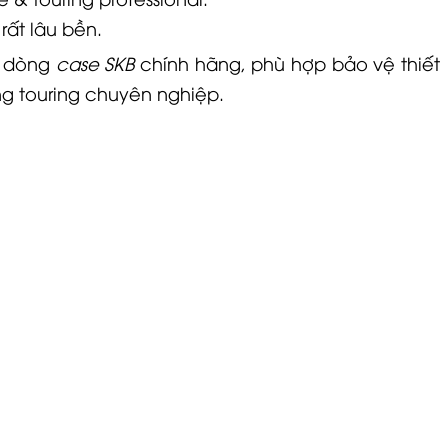
rất lâu bền.
 dòng
case SKB
chính hãng, phù hợp bảo vệ thiết
ng touring chuyên nghiệp.