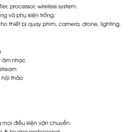
er, processor, wireless system.
ng và phụ kiện trống.
 thiết bị quay phim, camera, drone, lighting.
u
ất âm nhạc
estream
- hội thảo
ng mọi điều kiện vận chuyển.
e & touring professional.