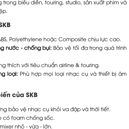
rong biểu diễn, touring, studio, sản xuất phim và
ệp.
 SKB
BS, Polyethylene hoặc Composite chịu lực cao.
g nước - chống bụi:
Bảo vệ tối đa trong quá trình
g thích với tiêu chuẩn airline & touring.
g loại:
Phù hợp mọi loại nhạc cụ và thiết bị âm
iến của SKB
g bảo vệ nhạc cụ khỏi va đập và thời tiết.
 có foam chống sốc.
mixer nhỏ - vừa - lớn.