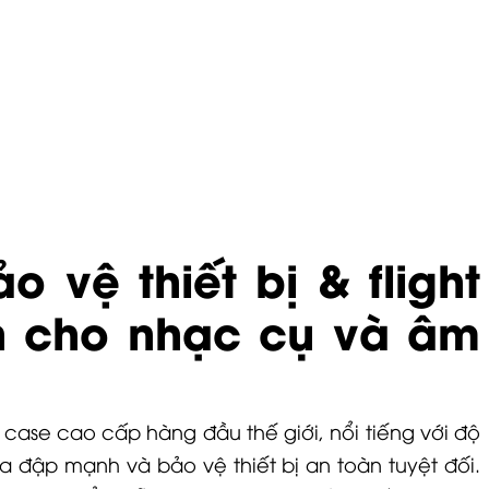
o vệ thiết bị & flight
n cho nhạc cụ và âm
t case cao cấp hàng đầu thế giới, nổi tiếng với độ
a đập mạnh và bảo vệ thiết bị an toàn tuyệt đối.