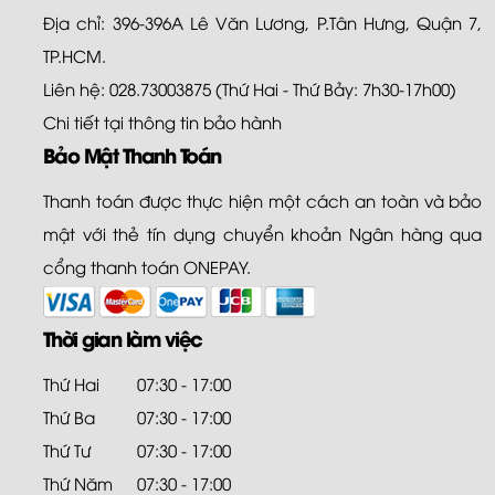
Địa chỉ: 396-396A Lê Văn Lương, P.Tân Hưng, Quận 7,
TP.HCM.
Liên hệ: 028.73003875 (Thứ Hai - Thứ Bảy: 7h30-17h00)
Chi tiết tại
thông tin bảo hành
Bảo Mật Thanh Toán
Thanh toán được thực hiện một cách an toàn và bảo
mật với thẻ tín dụng chuyển khoản Ngân hàng qua
cổng thanh toán ONEPAY.
Thời gian làm việc
Thứ Hai
07:30 - 17:00
Thứ Ba
07:30 - 17:00
Thứ Tư
07:30 - 17:00
Thứ Năm
07:30 - 17:00