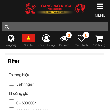
MENU
0
0
Tiếng Việt
Ship to
Khách hàng
Đã xem
Yêu thích
Giỏ hàng
Filter
Thương hiệu
Behringer
Khoảng giá
0 - 500.000₫