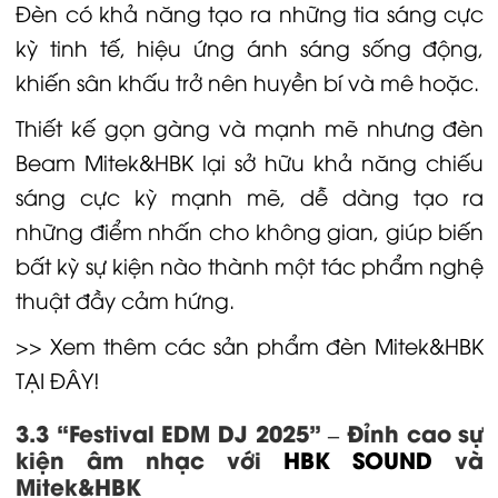
Đèn có khả năng tạo ra những tia sáng cực
kỳ tinh tế, hiệu ứng ánh sáng sống động,
khiến sân khấu trở nên huyền bí và mê hoặc.
Thiết kế gọn gàng và mạnh mẽ nhưng đèn
Beam Mitek&HBK lại sở hữu khả năng chiếu
sáng cực kỳ mạnh mẽ, dễ dàng tạo ra
những điểm nhấn cho không gian, giúp biến
bất kỳ sự kiện nào thành một tác phẩm nghệ
thuật đầy cảm hứng.
>> Xem thêm các sản phẩm đèn Mitek&HBK
TẠI ĐÂY!
3.3 “Festival EDM DJ 2025” – Đỉnh cao sự
kiện âm nhạc với
HBK SOUND
và
Mitek&HBK