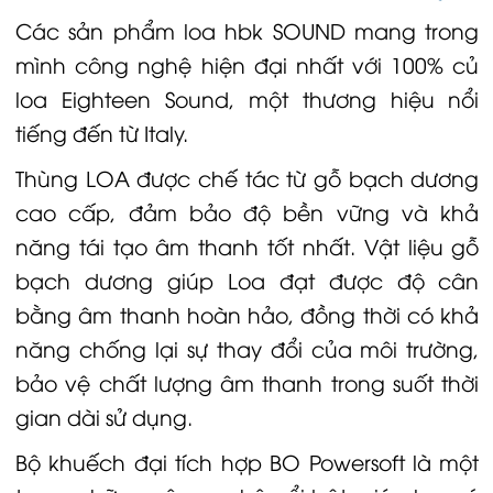
Các sản phẩm
loa hbk
SOUND mang trong
mình công nghệ hiện đại nhất với 100%
củ
loa
Eighteen Sound
, một thương hiệu nổi
tiếng đến từ Italy.
Thùng
LOA
được chế tác từ gỗ bạch dương
cao cấp, đảm bảo độ bền vững và khả
năng tái tạo âm thanh tốt nhất. Vật liệu gỗ
bạch dương giúp
Loa
đạt được độ cân
bằng âm thanh hoàn hảo, đồng thời có khả
năng chống lại sự thay đổi của môi trường,
bảo vệ chất lượng âm thanh trong suốt thời
gian dài sử dụng.
Bộ khuếch đại tích hợp BO Powersoft là một