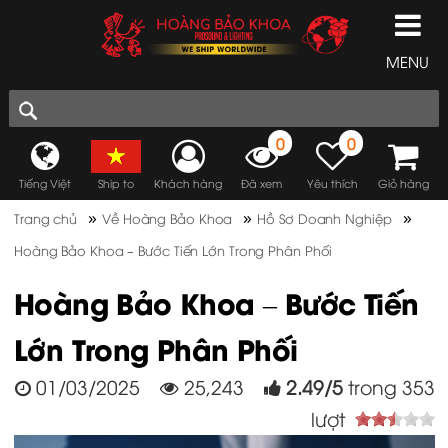
MENU
0
0
Tiếng Việt
Ship to
Khách hàng
Đã xem
Yêu thích
Giỏ hàng
»
»
»
Trang chủ
Về Hoàng Bảo Khoa
Hồ Sơ Doanh Nghiệp
Hoàng Bảo Khoa – Bước Tiến Lớn Trong Phân Phối
Hoàng Bảo Khoa – Bước Tiến
Lớn Trong Phân Phối
01/03/2025
25,243
2.49
/
5
trong
353
lượt