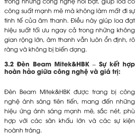
trong những công nghệ nổi bật, giúp
loa
có
công suất mạnh mẽ mà không làm mất đi sự
tinh tế của âm thanh. Điều này giúp loa đạt
hiệu suất tối ưu ngay cả trong những không
gian rộng lớn, âm thanh vẫn luôn ổn định, rõ
ràng và không bị biến dạng.
3.2 Đèn Beam Mitek&HBK – Sự kết hợp
hoàn hảo giữa công nghệ và giá trị:
Đèn Beam Mitek&HBK được trang bị công
nghệ ánh sáng tiên tiến, mang đến những
hiệu ứng ánh sáng mạnh mẽ, sắc nét, phù
hợp với các sân khấu lớn và các sự kiện
hoành tráng.