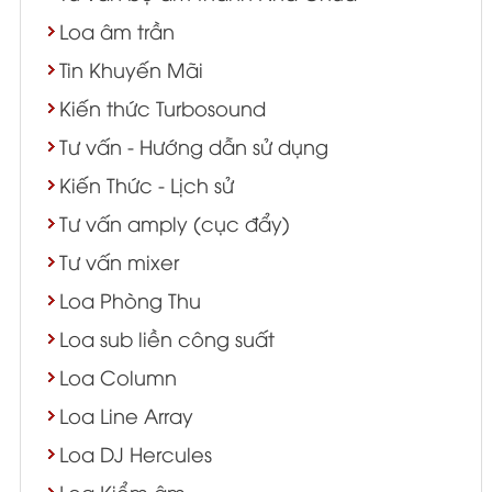
Loa âm trần
Tin Khuyến Mãi
Kiến thức Turbosound
Tư vấn - Hướng dẫn sử dụng
Kiến Thức - Lịch sử
Tư vấn amply (cục đẩy)
Tư vấn mixer
Loa Phòng Thu
Loa sub liền công suất
Loa Column
Loa Line Array
Loa DJ Hercules
Loa Kiểm âm