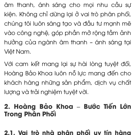
âm thanh, ánh sáng cho mọi nhu cầu sự
kiện. Không chỉ dừng lại ở vai trò phân phối,
chúng tôi luôn sáng tạo và đầu tư mạnh mẽ
vào công nghệ, góp phần mở rộng tầm ảnh
hưởng của ngành âm thanh – ánh sáng tại
Việt Nam.
Với cam kết mang lại sự hài lòng tuyệt đối,
Hoàng Bảo Khoa luôn nỗ lực mang đến cho
khách hàng những sản phẩm, dịch vụ chất
lượng và trải nghiệm tuyệt vời.
2. Hoàng Bảo Khoa – Bước Tiến Lớn
Trong Phân Phối
2.1. Vai trò nhà phân phối uy tín hàng