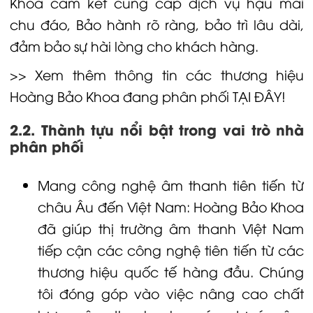
Khoa cam kết cung cấp dịch vụ hậu mãi
chu đáo,
Bảo hành
rõ ràng, bảo trì lâu dài,
đảm bảo sự hài lòng cho khách hàng.
>> Xem thêm thông tin các thương hiệu
Hoàng Bảo Khoa đang phân phối TẠI ĐÂY!
2.2. Thành tựu nổi bật trong vai trò nhà
phân phối
Mang công nghệ âm thanh tiên tiến từ
châu Âu đến Việt Nam: Hoàng Bảo Khoa
đã giúp thị trường âm thanh Việt Nam
tiếp cận các công nghệ tiên tiến từ các
thương hiệu quốc tế hàng đầu. Chúng
tôi đóng góp vào việc nâng cao chất