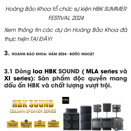
Hoàng Bảo Khoa tổ chức sự kiện HBK SUMMER
FESTIVAL 2024
Xem thông tin các dự án Hoàng Bảo Khoa đã
thực hiện TẠI ĐÂY!
3.
HOÀNG BẢO KHOA:
NĂM 2024 - BƯỚC NGOẶT
3.1 Dòng
loa HBK
SOUND (
MLA series
và
XI series
): Sản phẩm độc quyền mang
dấu ấn HBK và chất lượng vượt trội.