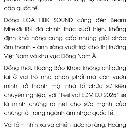
cấp quốc tế.
Dòng
LOA HBK
SOUND cùng đèn Beam
Mitek&HBK đã chính thức xuất hiện, khẳng
định khả năng cung cấp những giải pháp
âm thanh – ánh sáng vượt trội cho thị trường
Việt Nam và khu vực Đông Nam Á.
Đồng thời, Hoàng Bảo Khoa không chỉ dừng
lại ở vai trò nhà phân phối mà còn vươn
mình trở thành một nhà tổ chức sự kiện
chuyên nghiệp, với “Festival EDM DJ 2025” sẽ
là minh chứng rõ nét cho sức mạnh của
chúng tôi trong ngành âm nhạc quốc tế.
Với tầm nhìn xa và chiến lược rõ ràng, Hoàng