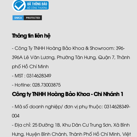
Thông tin liên hệ
- Công Ty TNHH Hoàng Bảo Khoa & Showroom: 396-
396A Lê Văn Lương, Phường Tân Hưng, Quận 7, Thành
phố Hồ Chí Minh
- MST : 0314628349
- Hotline: 028.73003875
Công ty TNHH Hoàng Bảo Khoa - Chi Nhánh 1
- Mã số doanh nghiệp/ đơn vị phụ thuộc: 0314628349-
004
- Địa chỉ: 25 Đường 1B, Khu Dân Cư Trung Sơn, Xã Bình
Hưng, Huyện Bình Chánh, Thành Phố Hồ Chí Minh, Việt