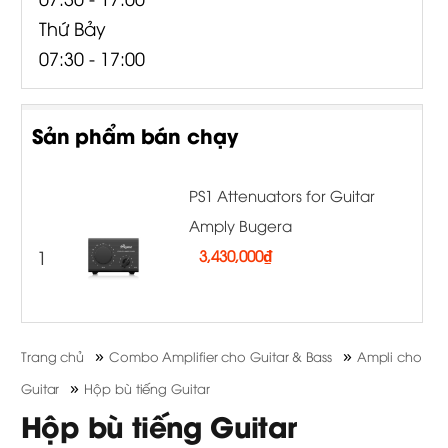
Thứ Bảy
07:30 - 17:00
Sản phẩm bán chạy
PS1 Attenuators for Guitar
Amply Bugera
1
3,430,000
₫
»
»
Trang chủ
Combo Amplifier cho Guitar & Bass
Ampli cho
»
Guitar
Hộp bù tiếng Guitar
Hộp bù tiếng Guitar