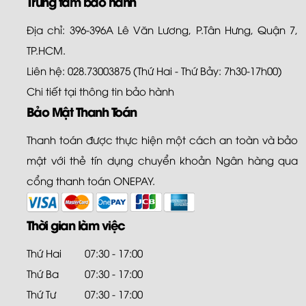
Trung tâm bảo hành
Địa chỉ: 396-396A Lê Văn Lương, P.Tân Hưng, Quận 7,
TP.HCM.
Liên hệ: 028.73003875 (Thứ Hai - Thứ Bảy: 7h30-17h00)
Chi tiết tại
thông tin bảo hành
Bảo Mật Thanh Toán
Thanh toán được thực hiện một cách an toàn và bảo
mật với thẻ tín dụng chuyển khoản Ngân hàng qua
cổng thanh toán ONEPAY.
Thời gian làm việc
Thứ Hai
07:30 - 17:00
Thứ Ba
07:30 - 17:00
Thứ Tư
07:30 - 17:00