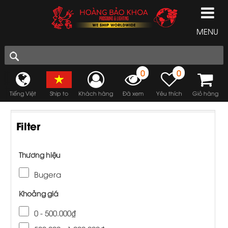
MENU
0
0
Tiếng Việt
Ship to
Khách hàng
Đã xem
Yêu thích
Giỏ hàng
Filter
Thương hiệu
Bugera
Khoảng giá
0 - 500.000₫