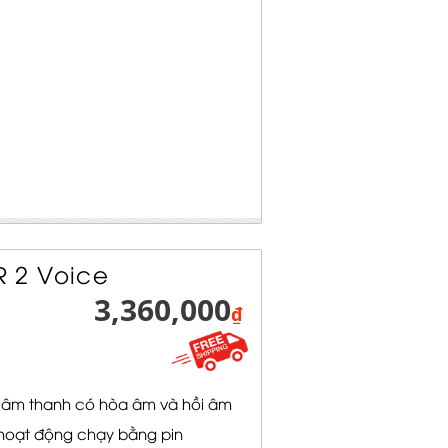
 2 Voice
3,360,000
₫
 âm thanh có hòa âm và hồi âm
i hoạt động chạy bằng pin