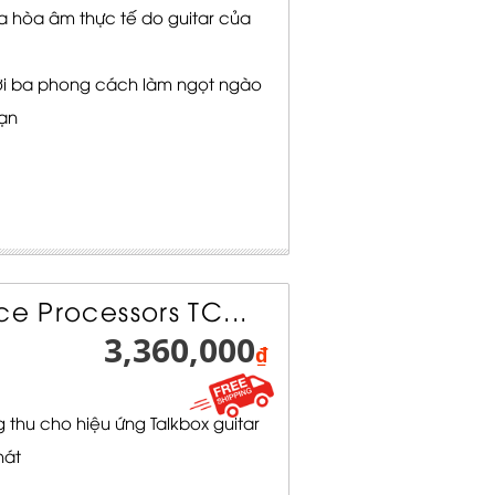
 hòa âm thực tế do guitar của
với ba phong cách làm ngọt ngào
bạn
ce Processors TC...
3,360,000
₫
thu cho hiệu ứng Talkbox guitar
hát