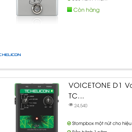
Còn hàng
VOICETONE D1 Vo
TC...
24,540
Stompbox một nút cho hiệu 
Bảo hành 1 năm