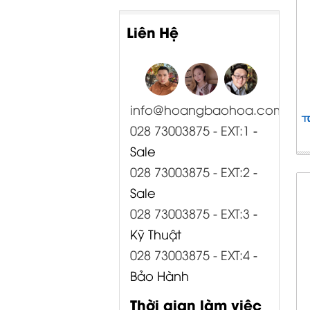
Liên Hệ
info@hoangbaohoa.com
028 73003875 - EXT:1
-
Sale
028 73003875 - EXT:2
-
Sale
028 73003875 - EXT:3
-
Kỹ Thuật
028 73003875 - EXT:4
-
Bảo Hành
Thời gian làm việc