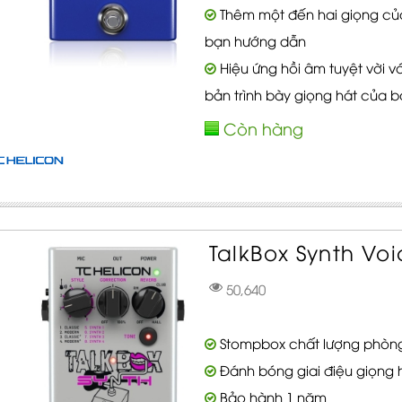
Thêm một đến hai giọng của
bạn hướng dẫn
Hiệu ứng hồi âm tuyệt vời 
bản trình bày giọng hát của 
Còn hàng
TalkBox Synth Voi
50,640
Stompbox chất lượng phòng 
Đánh bóng giai điệu giọng 
Bảo hành 1 năm