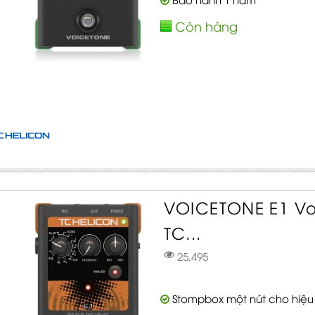
Còn hàng
VOICETONE E1 Vo
TC...
25,495
Stompbox một nút cho hiệu