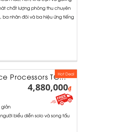
hát chất lượng phòng thu chuyên
, ba nhân đôi và ba hiệu ứng tiếng
Hot Deal
 Processors TC...
4,880,000
₫
 giản
 người biểu diễn solo và song tấu