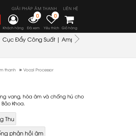
GIẢI PHÁP ÂM THANH
LIÊN HỆ
0
0
Khách hàng
Đã xem
Yêu thích
Giỏ hàng
Cục Đẩy Công Suất | Amplifiers
Headphones
M
»
 âm thanh
Vocal Processor
tiếng vang, hòa âm và chống hú cho
g Bảo Khoa.
ng Thu
ống phản hồi âm