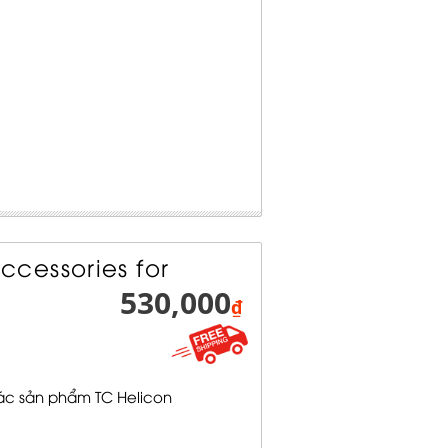
cessories for
530,000
₫
c sản phẩm TC Helicon