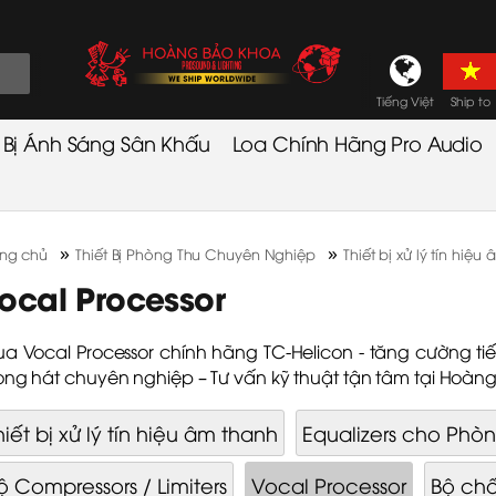
Tiếng Việt
Ship to
t Bị Ánh Sáng Sân Khấu
Loa Chính Hãng Pro Audio
»
»
ang chủ
Thiết Bị Phòng Thu Chuyên Nghiệp
Thiết bị xử lý tín hiệu
ocal Processor
a Vocal Processor chính hãng TC‑Helicon - tăng cường 
ọng hát chuyên nghiệp – Tư vấn kỹ thuật tận tâm tại Hoàn
hiết bị xử lý tín hiệu âm thanh
Equalizers cho Phò
ộ Compressors / Limiters
Vocal Processor
Bộ ch