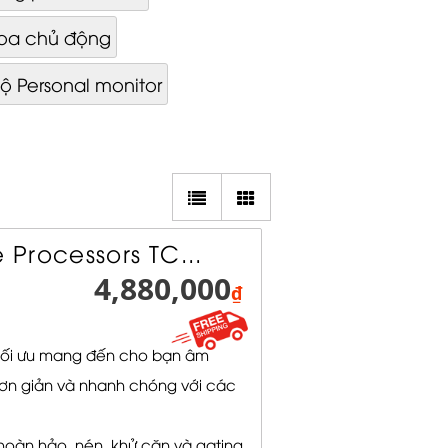
loa chủ động
ộ Personal monitor
Processors TC...
4,880,000
₫
 tối ưu mang đến cho bạn âm
ơn giản và nhanh chóng với các
hoàn hảo, nén, khử cặn và gating