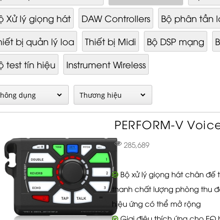
ộ Xử lý giọng hát
DAW Controllers
Bộ phân tần 
hiết bị quản lý loa
Thiết bị Midi
Bộ DSP mạng
B
ộ test tín hiệu
Instrument Wireless
PERFORM-V Voice 
285,689
Bộ xử lý giọng hát chân đế
thanh chất lượng phòng thu đ
hiệu ứng có thể mở rộng
Giai điệu thích ứng cho EQ 