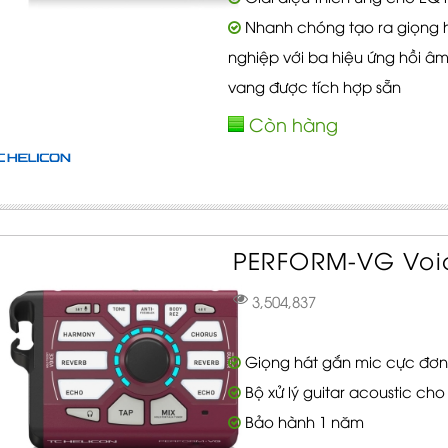
Nhanh chóng tạo ra giọng 
nghiệp với ba hiệu ứng hồi âm
vang được tích hợp sẵn
Còn hàng
PERFORM-VG Voice
3,504,837
Giọng hát gắn mic cực đơn
Bộ xử lý guitar acoustic cho
Bảo hành 1 năm