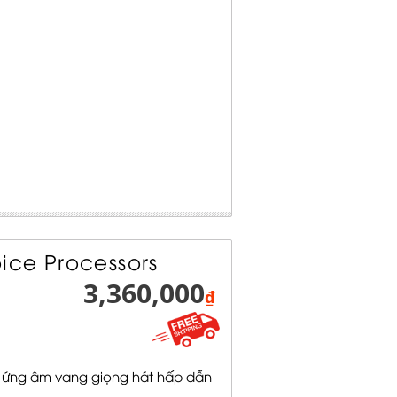
ice Processors
3,360,000
₫
 ứng âm vang giọng hát hấp dẫn