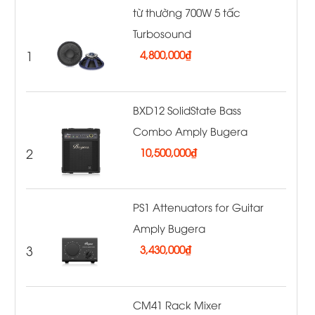
từ thường 700W 5 tấc
Turbosound
1
4,800,000
₫
BXD12 SolidState Bass
Combo Amply Bugera
2
10,500,000
₫
PS1 Attenuators for Guitar
Amply Bugera
3
3,430,000
₫
CM41 Rack Mixer