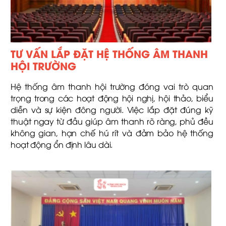
TƯ VẤN LẮP ĐẶT HỆ THỐNG ÂM THANH
HỘI TRƯỜNG
Hệ thống âm thanh hội trường đóng vai trò quan
trọng trong các hoạt động hội nghị, hội thảo, biểu
diễn và sự kiện đông người. Việc lắp đặt đúng kỹ
thuật ngay từ đầu giúp âm thanh rõ ràng, phủ đều
không gian, hạn chế hú rít và đảm bảo hệ thống
hoạt động ổn định lâu dài.