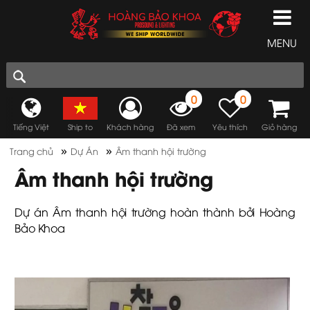
MENU
0
0
Tiếng Việt
Ship to
Khách hàng
Đã xem
Yêu thích
Giỏ hàng
»
»
Trang chủ
Dự Án
Âm thanh hội trường
Âm thanh hội trường
Dự án Âm thanh hội trường hoàn thành bởi Hoàng
Bảo Khoa