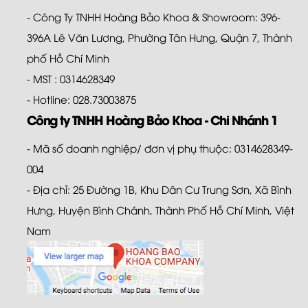
- Công Ty TNHH Hoàng Bảo Khoa & Showroom: 396-
396A Lê Văn Lương, Phường Tân Hưng, Quận 7, Thành
phố Hồ Chí Minh
- MST : 0314628349
- Hotline: 028.73003875
Công ty TNHH Hoàng Bảo Khoa - Chi Nhánh 1
- Mã số doanh nghiệp/ đơn vị phụ thuộc: 0314628349-
004
- Địa chỉ: 25 Đường 1B, Khu Dân Cư Trung Sơn, Xã Bình
Hưng, Huyện Bình Chánh, Thành Phố Hồ Chí Minh, Việt
Nam