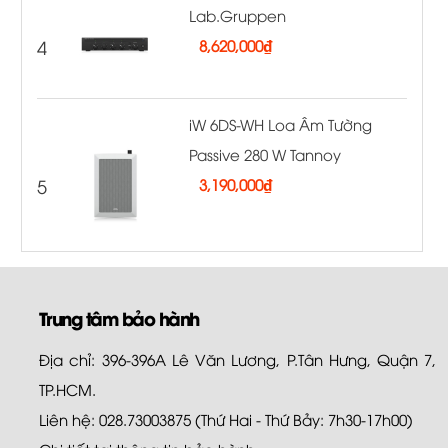
Lab.Gruppen
4
8,620,000
₫
iW 6DS-WH Loa Âm Tường
Passive 280 W Tannoy
5
3,190,000
₫
Trung tâm bảo hành
Địa chỉ: 396-396A Lê Văn Lương, P.Tân Hưng, Quận 7,
TP.HCM.
Liên hệ: 028.73003875 (Thứ Hai - Thứ Bảy: 7h30-17h00)