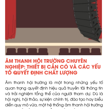
ÂM THANH HỘI TRƯỜNG CHUYÊN
NGHIỆP: THIẾT BỊ CẦN CÓ VÀ CÁC YẾU
TỐ QUYẾT ĐỊNH CHẤT LƯỢNG
Âm thanh hội trường là một trong những yếu tố
quan trọng quyết định hiệu quả truyền tải thông tin
và trải nghiệm tổng thể của người tham dự. Dù là
hội nghị, hội thảo, sự kiện chính trị, đào tạo hay biểu
diễn quy mô vừa, một hệ thống âm thanh hội trường