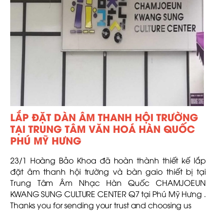
LẮP ĐẶT DÀN ÂM THANH HỘI TRƯỜNG
TẠI TRUNG TÂM VĂN HOÁ HÀN QUỐC
PHÚ MỸ HƯNG
23/1 Hoàng Bảo Khoa đã hoàn thành thiết kế lắp
đặt âm thanh hội trường và bàn gaio thiết bị tại
Trung Tâm Âm Nhạc Hàn Quốc CHAMJOEUN
KWANG SUNG CULTURE CENTER Q7 tại Phú Mỹ Hưng .
Thanks you for sending your trust and choosing us