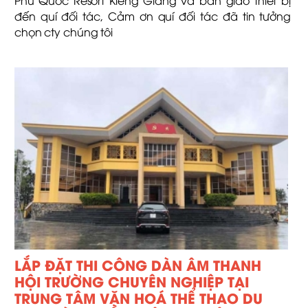
đến quí đối tác, Cảm ơn quí đối tác đã tin tưởng
chọn cty chúng tôi
LẮP ĐẶT THI CÔNG DÀN ÂM THANH
HỘI TRƯỜNG CHUYÊN NGHIỆP TẠI
TRUNG TÂM VĂN HOÁ THỂ THAO DU