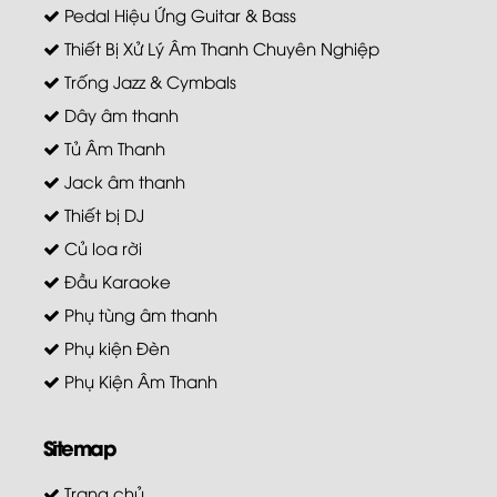
Pedal Hiệu Ứng Guitar & Bass
Thiết Bị Xử Lý Âm Thanh Chuyên Nghiệp
Trống Jazz & Cymbals
Dây âm thanh
Tủ Âm Thanh
Jack âm thanh
Thiết bị DJ
Củ loa rời
Đầu Karaoke
Phụ tùng âm thanh
Phụ kiện Đèn
Phụ Kiện Âm Thanh
Sitemap
Trang chủ