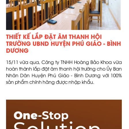
THIẾT KẾ LẮP ĐẶT ÂM THANH HỘI
TRƯỜNG UBND HUYỆN PHÚ GIÁO - BÌNH
DƯƠNG
15/11 vừa qua, Công ty TNHH Hoàng Bảo Khoa vừa
hoàn thành lắp đặt âm thanh hội trường cho Ủy Ban
Nhân Dân Huyện Phú Giáo - Bình Dương với 100%
sản phẩm chính hãng được nhập khẩu.