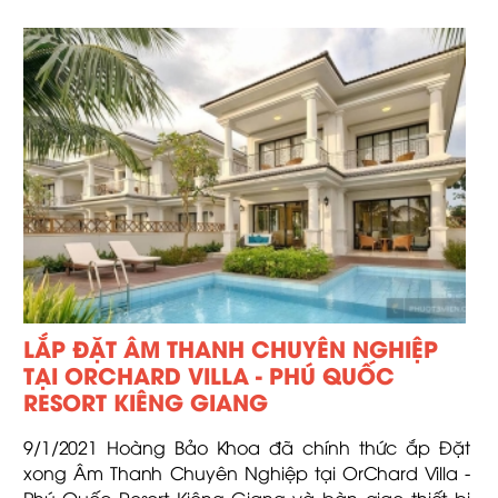
LẮP ĐẶT ÂM THANH CHUYÊN NGHIỆP
TẠI ORCHARD VILLA - PHÚ QUỐC
RESORT KIÊNG GIANG
9/1/2021 Hoàng Bảo Khoa đã chính thức ắp Đặt
xong Âm Thanh Chuyên Nghiệp tại OrChard Villa -
Phú Quốc Resort Kiêng Giang và bàn giao thiết bị