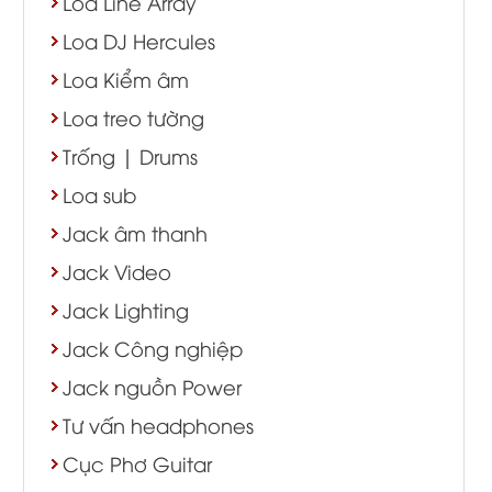
Loa Line Array
Loa DJ Hercules
Loa Kiểm âm
Loa treo tường
Trống | Drums
Loa sub
Jack âm thanh
Jack Video
Jack Lighting
Jack Công nghiệp
Jack nguồn Power
Tư vấn headphones
Cục Phơ Guitar