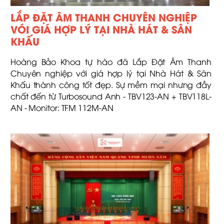
LẮP ĐẶT ÂM THANH CHUYÊN NGHIỆP
VÓI GIÁ HỢP LÝ TẠI NHÀ HÁT & SÂN
KHẤU
Hoàng Bảo Khoa tự hào đã Lắp Đặt Âm Thanh
Chuyên nghiệp với giá hợp lý tại Nhà Hát & Sân
Khấu thành công tốt đẹp. Sự mềm mại nhưng đầy
chất đến từ Turbosound Anh - TBV123-AN + TBV118L-
AN - Monitor: TFM 112M-AN