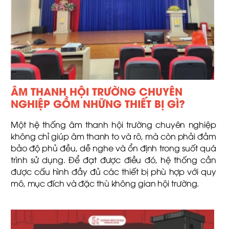
ÂM THANH HỘI TRƯỜNG CHUYÊN
NGHIỆP GỒM NHỮNG THIẾT BỊ GÌ?
Một hệ thống âm thanh hội trường chuyên nghiệp
không chỉ giúp âm thanh to và rõ, mà còn phải đảm
bảo độ phủ đều, dễ nghe và ổn định trong suốt quá
trình sử dụng. Để đạt được điều đó, hệ thống cần
được cấu hình đầy đủ các thiết bị phù hợp với quy
mô, mục đích và đặc thù không gian hội trường.