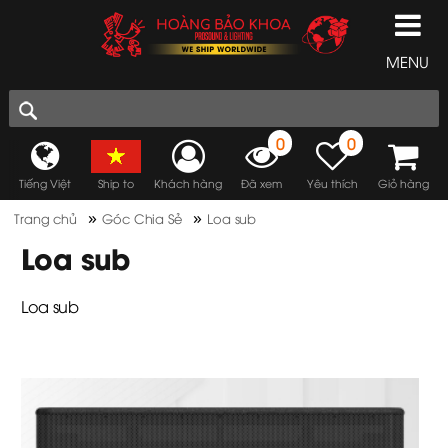
MENU
0
0
Tiếng Việt
Ship to
Khách hàng
Đã xem
Yêu thích
Giỏ hàng
»
»
Trang chủ
Góc Chia Sẻ
Loa sub
Loa sub
Loa sub