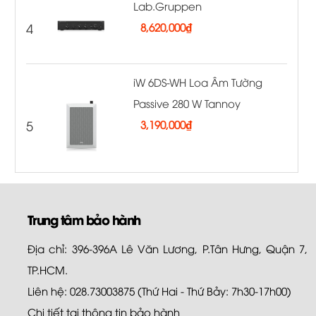
Lab.Gruppen
4
8,620,000
₫
iW 6DS-WH Loa Âm Tường
Passive 280 W Tannoy
5
3,190,000
₫
Trung tâm bảo hành
Địa chỉ: 396-396A Lê Văn Lương, P.Tân Hưng, Quận 7,
TP.HCM.
Liên hệ: 028.73003875 (Thứ Hai - Thứ Bảy: 7h30-17h00)
Chi tiết tại
thông tin bảo hành