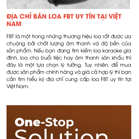
ĐỊA CHỈ BÁN LOA FBT UY TÍN TẠI VIỆT
NAM
FBT là một trong những thương hiệu loa rất được ưa
chuộng bởi chất lượng âm thanh và độ bền của
sản phẩm. Nếu bạn đang tìm kiếm loa karaoke gia
đình, loa cho buổi tiệc hay âm thanh sân khấu thì
đây là một lựa chọn lý tưởng. Tuy nhiên, để mua
được sản phẩm chính hãng và giá cả hợp lý thì bạn
cần tìm hiểu kỹ địa chỉ cung cấp loa FBT uy tín tại
Việt Nam.