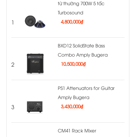
từ thường 700W 5 tấc
Turbosound
1
4,800,000
₫
BXD12 SolidState Bass
Combo Amply Bugera
2
10,500,000
₫
PS1 Attenuators for Guitar
Amply Bugera
3
3,430,000
₫
CM41 Rack Mixer