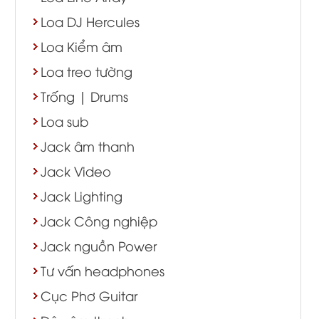
Loa DJ Hercules
Loa Kiểm âm
Loa treo tường
Trống | Drums
Loa sub
Jack âm thanh
Jack Video
Jack Lighting
Jack Công nghiệp
Jack nguồn Power
Tư vấn headphones
Cục Phơ Guitar