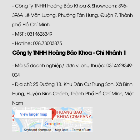
- Công Ty TNHH Hoàng Bảo Khoa & Showroom: 396-
396A Lê Văn Lương, Phường Tân Hưng, Quận 7, Thành
phố Hồ Chí Minh
- MST : 0314628349
- Hotline: 028.73003875
Công ty TNHH Hoàng Bảo Khoa - Chi Nhánh 1
- Mã số doanh nghiệp/ đơn vị phụ thuộc: 0314628349-
004
- Địa chỉ: 25 Đường 1B, Khu Dân Cư Trung Sơn, Xã Bình
Hưng, Huyện Bình Chánh, Thành Phố Hồ Chí Minh, Việt
Nam