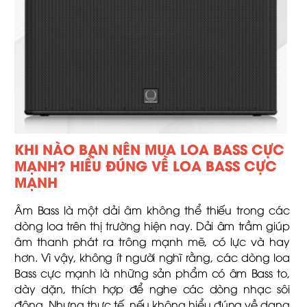
KHI NÀO BẠN NÊN MUA LOA BASS CỰC
MẠNH? HIỂU ĐÚNG VỀ LOA BASS CỰC
MẠNH
Âm Bass là một dải âm không thể thiếu trong các
dòng loa trên thị trường hiện nay. Dải âm trầm giúp
âm thanh phát ra trông mạnh mẽ, có lực và hay
hơn. Vì vậy, không ít người nghĩ rằng, các dòng loa
Bass cực mạnh là những sản phẩm có âm Bass to,
dày dặn, thích hợp để nghe các dòng nhạc sôi
động. Nhưng thực tế, nếu không hiểu đúng về dạng