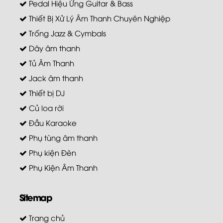
Pedal Hiệu Ứng Guitar & Bass
Thiết Bị Xử Lý Âm Thanh Chuyên Nghiệp
Trống Jazz & Cymbals
Dây âm thanh
Tủ Âm Thanh
Jack âm thanh
Thiết bị DJ
Củ loa rời
Đầu Karaoke
Phụ tùng âm thanh
Phụ kiện Đèn
Phụ Kiện Âm Thanh
Sitemap
Trang chủ