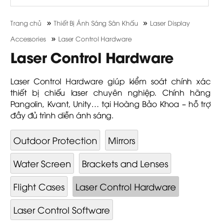
»
»
Trang chủ
Thiết Bị Ánh Sáng Sân Khấu
Laser Display
»
Accessories
Laser Control Hardware
Laser Control Hardware
Laser Control Hardware giúp kiểm soát chính xác
thiết bị chiếu laser chuyên nghiệp. Chính hãng
Pangolin, Kvant, Unity… tại Hoàng Bảo Khoa – hỗ trợ
đầy đủ trình diễn ánh sáng.
Outdoor Protection
Mirrors
Water Screen
Brackets and Lenses
Flight Cases
Laser Control Hardware
Laser Control Software