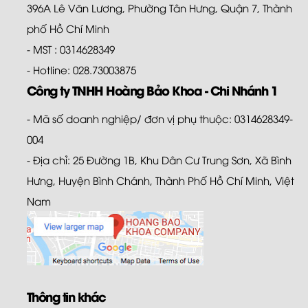
396A Lê Văn Lương, Phường Tân Hưng, Quận 7, Thành
phố Hồ Chí Minh
- MST : 0314628349
- Hotline: 028.73003875
Công ty TNHH Hoàng Bảo Khoa - Chi Nhánh 1
- Mã số doanh nghiệp/ đơn vị phụ thuộc: 0314628349-
004
- Địa chỉ: 25 Đường 1B, Khu Dân Cư Trung Sơn, Xã Bình
Hưng, Huyện Bình Chánh, Thành Phố Hồ Chí Minh, Việt
Nam
Thông tin khác