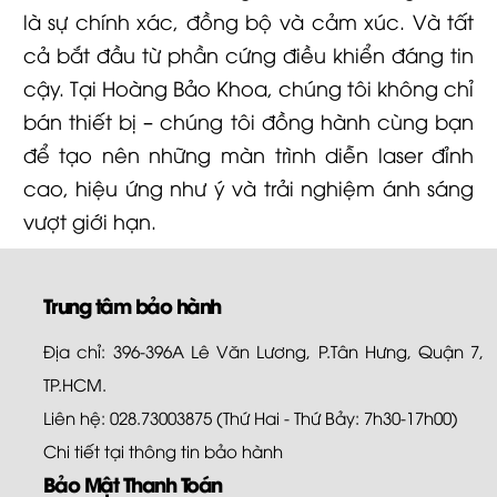
là sự chính xác, đồng bộ và cảm xúc. Và tất
cả bắt đầu từ phần cứng điều khiển đáng tin
cậy. Tại Hoàng Bảo Khoa, chúng tôi không chỉ
bán thiết bị – chúng tôi đồng hành cùng bạn
để tạo nên những màn trình diễn laser đỉnh
cao, hiệu ứng như ý và trải nghiệm ánh sáng
vượt giới hạn.
Trung tâm bảo hành
Địa chỉ: 396-396A Lê Văn Lương, P.Tân Hưng, Quận 7,
TP.HCM.
Liên hệ: 028.73003875 (Thứ Hai - Thứ Bảy: 7h30-17h00)
Chi tiết tại
thông tin bảo hành
Bảo Mật Thanh Toán