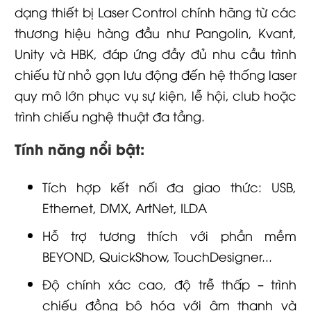
dạng thiết bị Laser Control chính hãng từ các
thương hiệu hàng đầu như Pangolin, Kvant,
Unity và HBK, đáp ứng đầy đủ nhu cầu trình
chiếu từ nhỏ gọn lưu động đến hệ thống laser
quy mô lớn phục vụ sự kiện, lễ hội, club hoặc
trình chiếu nghệ thuật đa tầng.
Tính năng nổi bật:
Tích hợp kết nối đa giao thức: USB,
Ethernet, DMX, ArtNet, ILDA
Hỗ trợ tương thích với phần mềm
BEYOND, QuickShow, TouchDesigner...
Độ chính xác cao, độ trễ thấp – trình
chiếu đồng bộ hóa với âm thanh và