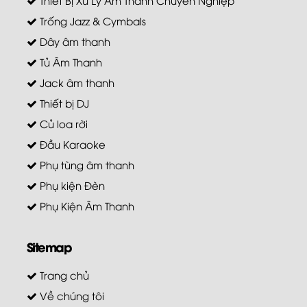
Trống Jazz & Cymbals
Dây âm thanh
Tủ Âm Thanh
Jack âm thanh
Thiết bị DJ
Củ loa rời
Đầu Karaoke
Phụ tùng âm thanh
Phụ kiện Đèn
Phụ Kiện Âm Thanh
Sitemap
Trang chủ
Về chúng tôi