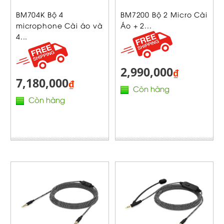
BM704K Bộ 4
BM7200 Bộ 2 Micro Cài
microphone Cài áo và
Áo + 2...
4...
2,990,000
₫
7,180,000
₫
Còn hàng
Còn hàng