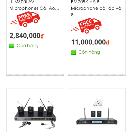
ULM300LAV
BM708K bộ 8
Microphones Cài Áo...
Microphone cài áo và
8...
2,840,000
₫
11,000,000
₫
Còn hàng
Còn hàng