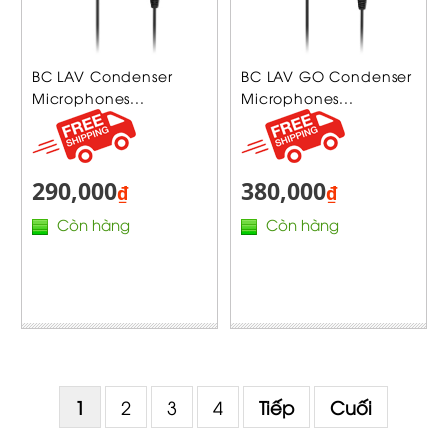
BC LAV Condenser
BC LAV GO Condenser
Microphones...
Microphones...
290,000
380,000
₫
₫
Còn hàng
Còn hàng
1
2
3
4
Tiếp
Cuối