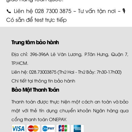
📞 Liên hệ 028 7300 3875 – Tư vấn tận nơi – 🎙️
Có sẵn để test trực tiếp
Trung tâm bảo hành
Địa chỉ: 396-396A Lê Văn Lương, P.Tân Hưng, Quận 7,
TP.HCM.
Liên hệ: 028.73003875 (Thứ Hai - Thứ Bảy: 7h30-17h00)
Chi tiết tại
thông tin bảo hành
Bảo Mật Thanh Toán
Thanh toán được thực hiện một cách an toàn và bảo
mật với thẻ tín dụng chuyển khoản Ngân hàng qua
cổng thanh toán ONEPAY.