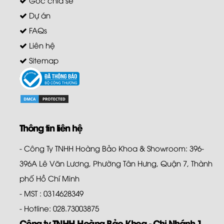
Dự án
FAQs
Liên hệ
Sitemap
Thông tin liên hệ
- Công Ty TNHH Hoàng Bảo Khoa & Showroom: 396-
396A Lê Văn Lương, Phường Tân Hưng, Quận 7, Thành
phố Hồ Chí Minh
- MST : 0314628349
- Hotline: 028.73003875
Công ty TNHH Hoàng Bảo Khoa - Chi Nhánh 1