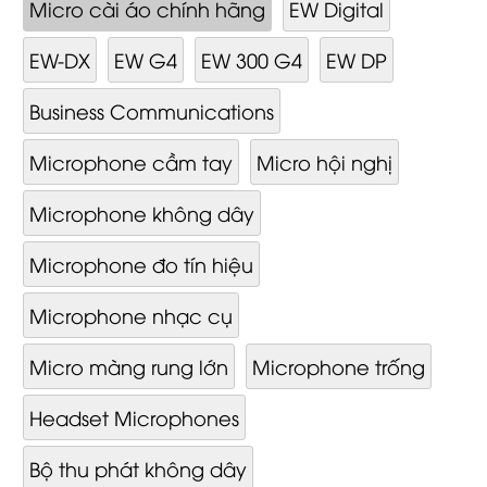
Micro cài áo chính hãng
EW Digital
EW-DX
EW G4
EW 300 G4
EW DP
Business Communications
Microphone cầm tay
Micro hội nghị
Microphone không dây
Microphone đo tín hiệu
Microphone nhạc cụ
Micro màng rung lớn
Microphone trống
Headset Microphones
Bộ thu phát không dây