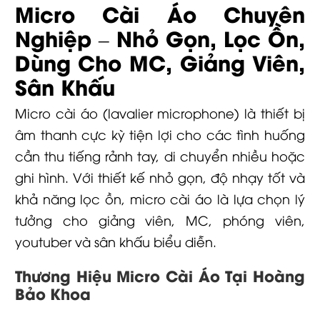
Micro Cài Áo Chuyên
Nghiệp – Nhỏ Gọn, Lọc Ồn,
Dùng Cho MC, Giảng Viên,
Sân Khấu
Micro cài áo (lavalier microphone) là thiết bị
âm thanh cực kỳ tiện lợi cho các tình huống
cần thu tiếng rảnh tay, di chuyển nhiều hoặc
ghi hình. Với thiết kế nhỏ gọn, độ nhạy tốt và
khả năng lọc ồn, micro cài áo là lựa chọn lý
tưởng cho giảng viên, MC, phóng viên,
youtuber và sân khấu biểu diễn.
Thương Hiệu Micro Cài Áo Tại Hoàng
Bảo Khoa