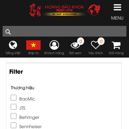
MENU
0
0
Tiếng Việt
Ship to
Khách hàng
Đã xem
Yêu thích
Giỏ hàng
Filter
Thương hiệu
BaoMic
JTS
Behringer
Sennheiser