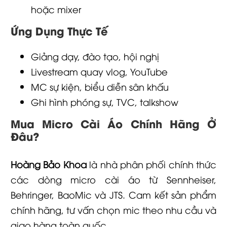
hoặc mixer
Ứng Dụng Thực Tế
Giảng dạy, đào tạo, hội nghị
Livestream quay vlog, YouTube
MC sự kiện, biểu diễn sân khấu
Ghi hình phóng sự, TVC, talkshow
Mua Micro Cài Áo Chính Hãng Ở
Đâu?
Hoàng Bảo Khoa
là nhà phân phối chính thức
các dòng micro cài áo từ Sennheiser,
Behringer, BaoMic và JTS. Cam kết sản phẩm
chính hãng, tư vấn chọn mic theo nhu cầu và
giao hàng toàn quốc.