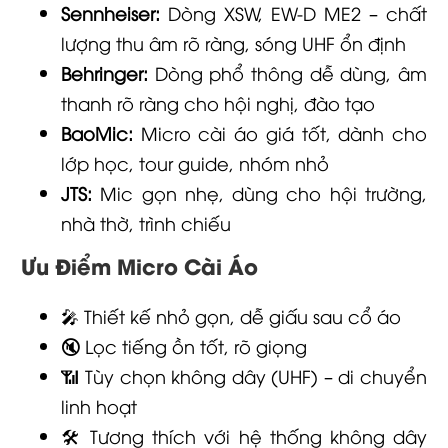
Sennheiser:
Dòng XSW, EW-D ME2 – chất
lượng thu âm rõ ràng, sóng UHF ổn định
Behringer:
Dòng phổ thông dễ dùng, âm
thanh rõ ràng cho hội nghị, đào tạo
BaoMic:
Micro cài áo giá tốt, dành cho
lớp học, tour guide, nhóm nhỏ
JTS:
Mic gọn nhẹ, dùng cho hội trường,
nhà thờ, trình chiếu
Ưu Điểm Micro Cài Áo
🎤 Thiết kế nhỏ gọn, dễ giấu sau cổ áo
🔇 Lọc tiếng ồn tốt, rõ giọng
📶 Tùy chọn không dây (UHF) – di chuyển
linh hoạt
🛠️ Tương thích với hệ thống không dây