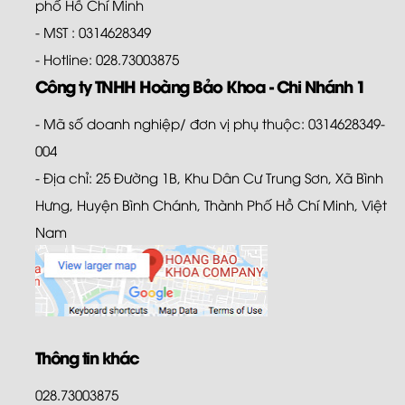
phố Hồ Chí Minh
- MST : 0314628349
- Hotline: 028.73003875
Công ty TNHH Hoàng Bảo Khoa - Chi Nhánh 1
- Mã số doanh nghiệp/ đơn vị phụ thuộc: 0314628349-
004
- Địa chỉ: 25 Đường 1B, Khu Dân Cư Trung Sơn, Xã Bình
Hưng, Huyện Bình Chánh, Thành Phố Hồ Chí Minh, Việt
Nam
Thông tin khác
028.73003875