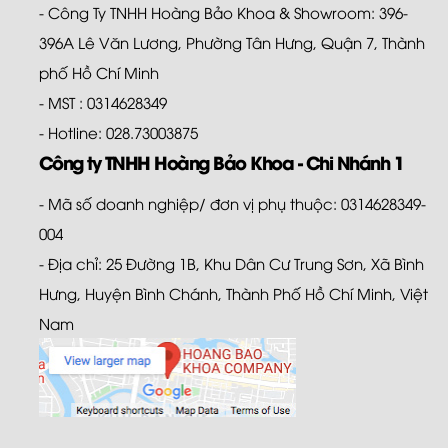
- Công Ty TNHH Hoàng Bảo Khoa & Showroom: 396-
396A Lê Văn Lương, Phường Tân Hưng, Quận 7, Thành
phố Hồ Chí Minh
- MST : 0314628349
- Hotline: 028.73003875
Công ty TNHH Hoàng Bảo Khoa - Chi Nhánh 1
- Mã số doanh nghiệp/ đơn vị phụ thuộc: 0314628349-
004
- Địa chỉ: 25 Đường 1B, Khu Dân Cư Trung Sơn, Xã Bình
Hưng, Huyện Bình Chánh, Thành Phố Hồ Chí Minh, Việt
Nam