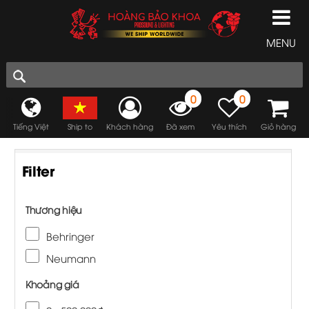
MENU
0
0
Tiếng Việt
Ship to
Khách hàng
Đã xem
Yêu thích
Giỏ hàng
Filter
Thương hiệu
Behringer
Neumann
Khoảng giá