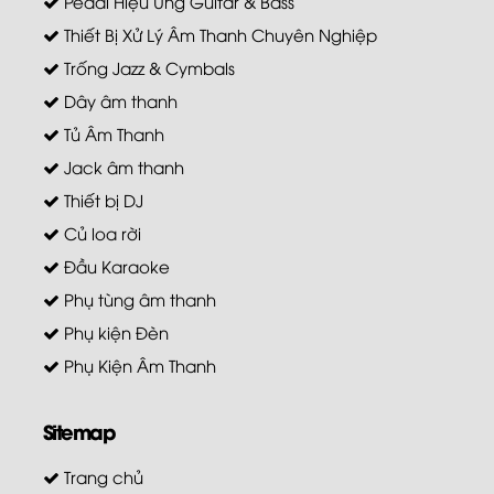
Pedal Hiệu Ứng Guitar & Bass
Thiết Bị Xử Lý Âm Thanh Chuyên Nghiệp
Trống Jazz & Cymbals
Dây âm thanh
Tủ Âm Thanh
Jack âm thanh
Thiết bị DJ
Củ loa rời
Đầu Karaoke
Phụ tùng âm thanh
Phụ kiện Đèn
Phụ Kiện Âm Thanh
Sitemap
Trang chủ