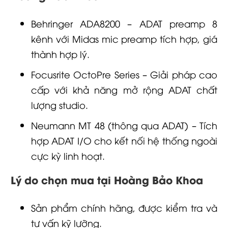
Behringer ADA8200 – ADAT preamp 8
kênh với Midas mic preamp tích hợp, giá
thành hợp lý.
Focusrite OctoPre Series – Giải pháp cao
cấp với khả năng mở rộng ADAT chất
lượng studio.
Neumann MT 48 (thông qua ADAT) – Tích
hợp ADAT I/O cho kết nối hệ thống ngoài
cực kỳ linh hoạt.
Lý do chọn mua tại Hoàng Bảo Khoa
Sản phẩm chính hãng, được kiểm tra và
tư vấn kỹ lưỡng.