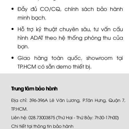
Đầy đủ CO/CQ, chính sách bảo hành
minh bạch.
Hỗ trợ kỹ thuật chuyên sâu, tư vấn cấu
hình ADAT theo hệ thống phòng thu của
bạn.
Giao hàng toàn quốc, showroom tại
TP.HCM có sẵn demo thiết bị.
Trung tâm bảo hành
Địa chỉ: 396-396A Lê Văn Lương, P.Tân Hưng, Quận 7,
TP.HCM.
Liên hệ: 028.73003875 (Thứ Hai - Thứ Bảy: 7h30-17h00)
Chi tiết tại
thông tin bảo hành