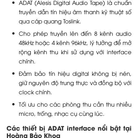
ADAT (Alesis Digital Audio Tape) là chuẩn
truyền dẫn tín hiệu âm thanh kỹ thuật số
qua cáp quang Toslink.
Cho phép truyền lên đến 8 kênh audio
48kHz hoặc 4 kênh 96kHz, lý tưởng để mở
rộng kênh thu khi sử dụng với interface
chính.
Đảm bảo tín hiệu digital không bị nén,
giữ nguyên độ trung thực và đồng bộ với
clock chính.
Tối ưu cho các phòng thu cần thu nhiều
micro, trống, nhạc cụ cùng lúc.
Các thiết bị ADAT interface nổi bật tại
Hoàng Bảo Khoa